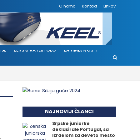
O nama
Kontakt
Linkovi
IJE
ŽENSKI VATERPOLO
ZANIMLJIVOSTI
NAJNOVIJI ČLANCI
Srpske juniorke
deklasirale Portugal, sa
Izraelom za deveto mesto
.