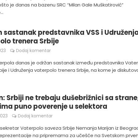
ošto je danas na bazenu SRC “Milan Gale Muškatirović”
..
 sastanak predstavnika VSS i Udruženj
olo trenera Srbije
023
Dodaj komentar
terpola danas je održan sastanak između predstavnika Vate
ije i Udruženja vaterpolo trenera Srbije, na kome je diskuto
: Srbiji ne trebaju dušebrižnici sa strane
ima puno poverenje u selektora
2023
Dodaj komentar
 sekretar Vaterpolo saveza Srbije Nemanja Marijan iz Beogra
 reprezentacije na pripremama za učešće na Svetskom prve