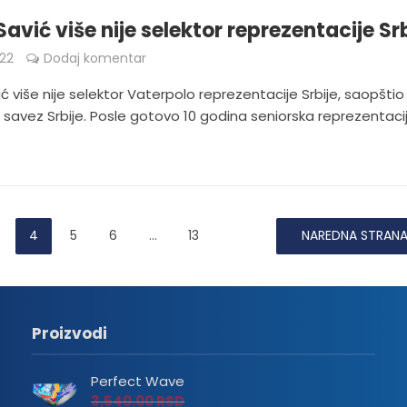
avić više nije selektor reprezentacije Srb
022
Dodaj komentar
ć više nije selektor Vaterpolo reprezentacije Srbije, saopštio 
 savez Srbije. Posle gotovo 10 godina seniorska reprezentaci
4
5
6
…
13
NAREDNA STRAN
Proizvodi
Perfect Wave
3,540.00
RSD