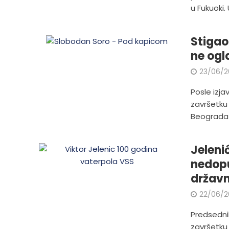
u Fukuoki. U
Stigao
ne ogl
23/06/2
Posle izja
završetku
Beograda 
Jeleni
nedopu
držav
22/06/2
Predsedni
završetku 