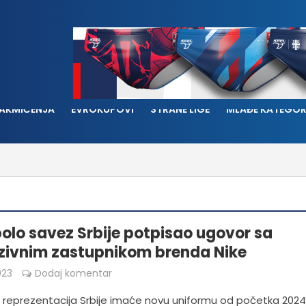
AKMIČENJA
EVROKUPOVI
STRANE LIGE
MLAĐE KATEGOR
olo savez Srbije potpisao ugovor sa
zivnim zastupnikom brenda Nike
023
Dodaj komentar
 reprezentacija Srbije imaće novu uniformu od početka 2024