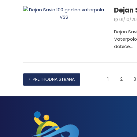
Dejan S
01/10/2
Dejan Savi
Vaterpolo
dobiće...
PRETHODNA STRANA
1
2
3