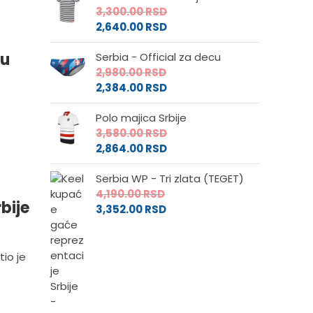
3,300.00
RSD
2,640.00
RSD
zu
Serbia - Official za decu
2,980.00
RSD
2,384.00
RSD
Polo majica Srbije
3,580.00
RSD
2,864.00
RSD
Serbia WP - Tri zlata (TEGET)
4,190.00
RSD
bije
3,352.00
RSD
tio je