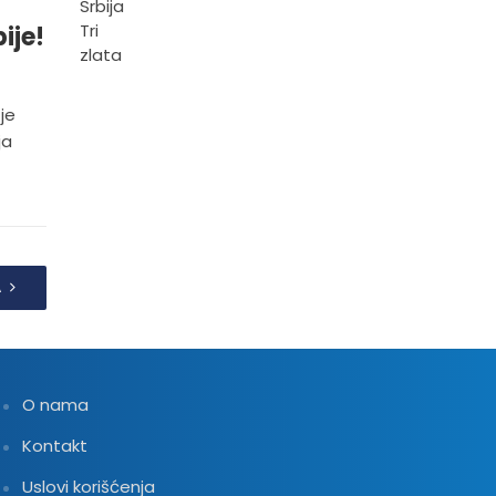
ije!
je
ja
A
O nama
Kontakt
Uslovi korišćenja