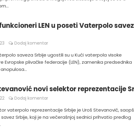
m...
 funkcioneri LEN u poseti Vaterpolo save
023
Dodaj komentar
terpolo saveza Srbije ugostili su u Kući vaterpola visoke
re Evropske plivačke federacije (LEN), zamenika predsednika
Janopulosa...
tevanović novi selektor reprezentacije Sr
022
Dodaj komentar
tor vaterpolo reprezentacije Srbije je Uroš Stevanović, saopš
savez Srbije, koji je na večerašnjoj sednici prihvatio predlog
.