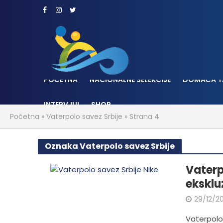
POČETNA
NACIONALNE SELEKCIJE
DOMAĆA T
INTERVJUI
SHOP
Početna
»
Vaterpolo savez Srbije
»
Strana 4
Oznaka Vaterpolo savez Srbije
Vaterp
eksklu
29/12/2
Vaterpolo