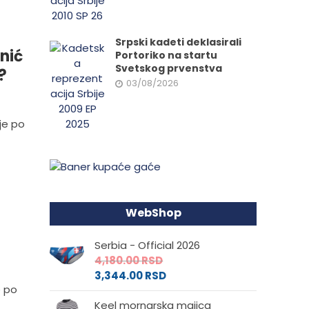
Srpski kadeti deklasirali
nić
Portoriko na startu
Svetskog prvenstva
?
03/08/2026
 je po
WebShop
Serbia - Official 2026
4,180.00
RSD
3,344.00
RSD
e po
Keel mornarska majica