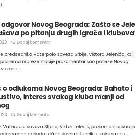
...
 odgovor Novog Beograda: Zašto se Jele
ašava po pitanju drugih igrača i klubova
023
Dodaj komentar
ve predsednika Vaterpolo saveza Srbije, Viktora Jelenića, koji
 priprema reprezentacije prokomentarisao poteze Novog
vezano...
ć o odlukama Novog Beograda: Bahato i
stivo, interes svakog kluba manji od
nog
023
Dodaj komentar
k Vaterpolo saveza SRbije, Viktor Jelenić, prokomentarisao j
pripremnog perioda u Kragujevcu situaciju u kojoj su se u