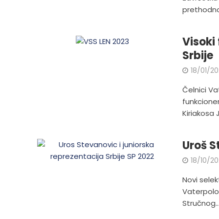
prethodno
Visoki
Srbije
18/01/2
Čelnici Va
funkcione
Kiriakosa 
Uroš S
18/10/2
Novi selek
Vaterpolo 
Stručnog..