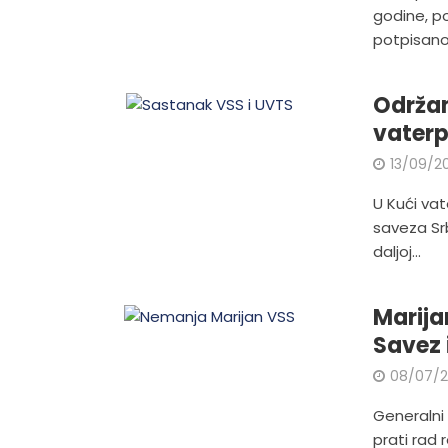
godine, p
potpisano.
Održan
vaterp
13/09/2
U Kući va
saveza Srb
daljoj...
Marijan
Savez 
08/07/
Generalni
prati rad