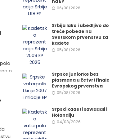
na EP
06/08/2026
Srbija lako i ubedljivo do
a
treće pobede na
Svetskom prvenstvu za
kadete
05/08/2026
rpolo
vano o
Srpske juniorke bez
plasmana u četvrtfinale
Evropskog prvenstva
05/08/2026
,
Srpski kadeti savladali i
Holandiju
04/08/2026
da
nstvu