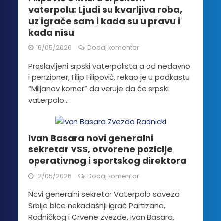
vaterpolu: Ljudi su kvarljiva roba,
uz igrače sam i kada su u pravu i
kada nisu
16/05/2026
Dodaj komentar
Proslavljeni srpski vaterpolista a od nedavno
i penzioner, Filip Filipović, rekao je u podkastu
“Miljanov korner” da veruje da će srpski
vaterpolo...
Ivan Basara novi generalni
sekretar VSS, otvorene pozicije
operativnog i sportskog direktora
12/05/2026
Dodaj komentar
Novi generalni sekretar Vaterpolo saveza
Srbije biće nekadašnji igrač Partizana,
Radničkog i Crvene zvezde, Ivan Basara,