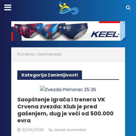
Početna
»
Zanimljivosti
Kategorija Zanimljivosti
Saopštenje igrača i trenera VK
Crvena zvezda: Klub je pred
gašenjem, dug je veći od 500.000
evra
01/06/2026
Jedan komentar