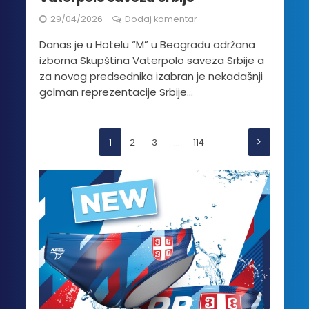
29/04/2026
Dodaj komentar
Danas je u Hotelu “M” u Beogradu održana
izborna Skupština Vaterpolo saveza Srbije a
za novog predsednika izabran je nekadašnji
golman reprezentacije Srbije...
1
2
3
…
114