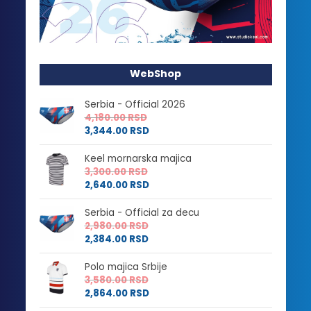
WebShop
Serbia - Official 2026
4,180.00
RSD
3,344.00
RSD
Keel mornarska majica
3,300.00
RSD
2,640.00
RSD
Serbia - Official za decu
2,980.00
RSD
2,384.00
RSD
Polo majica Srbije
3,580.00
RSD
2,864.00
RSD