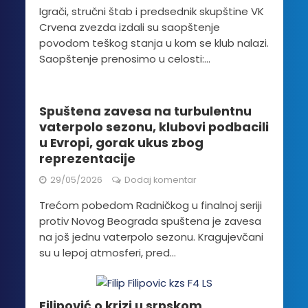
Igrači, stručni štab i predsednik skupštine VK
Crvena zvezda izdali su saopštenje
povodom teškog stanja u kom se klub nalazi.
Saopštenje prenosimo u celosti:...
Spuštena zavesa na turbulentnu
vaterpolo sezonu, klubovi podbacili
u Evropi, gorak ukus zbog
reprezentacije
29/05/2026
Dodaj komentar
Trećom pobedom Radničkog u finalnoj seriji
protiv Novog Beograda spuštena je zavesa
na još jednu vaterpolo sezonu. Kragujevčani
su u lepoj atmosferi, pred...
Filipović o krizi u srpskom