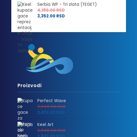
Serbia WP - Tri zlata (TEGET)
4,190.00
RSD
3,352.00
RSD
Proizvodi
Perfect Wave
3,540.00
RSD
2,832.00
RSD
Keel Art
3,540.00
RSD
2,832.00
RSD