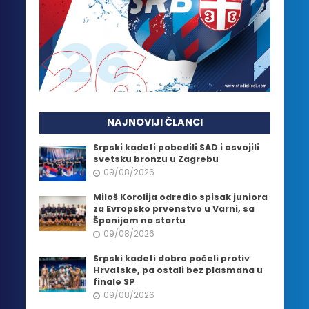
NAJNOVIJI ČLANCI
Srpski kadeti pobedili SAD i osvojili
svetsku bronzu u Zagrebu
09/08/2026
Miloš Korolija odredio spisak juniora
za Evropsko prvenstvo u Varni, sa
Španijom na startu
09/08/2026
Srpski kadeti dobro počeli protiv
Hrvatske, pa ostali bez plasmana u
finale SP
09/08/2026