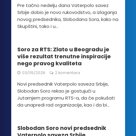
Pre tačno nedelju dana Vaterpolo savez
Srbije dobio je novo rukovodstvo, a izlaganja
novog predsednika, Slobodana Sora, kako na
Skupštini, tako i u...
Soro za RTS: Zlato u Beogradu je
više rezultat trenutne inspiracije
nego pravog kvaliteta
03/05/2026
2 komentara
Novi predsednik Vaterpolo saveza Srbije,
Slobodan Soro rekao je gostujući u
Jutarnjem programu RTS-a, da će pokušati
da unapredi rad organizacije, kao i da bi...
Slobodan Soro novi predsednik
Vaterpolo saveza Srbije