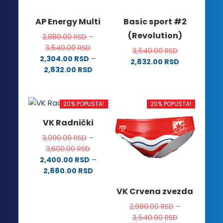
proizvoda.
AP Energy Multi
Basic sport #2
(Revolution)
2,880.00
RSD
–
Raspon
3,540.00
RSD
3,540.00
RSD
cena:
2,304.00
RSD
–
2,832.00
RSD
od
Raspon
2,832.00
RSD
Ovaj
Ovaj
2,880.00 RSD
cena:
proizvod
do
od
proizvod
ima
3,540.00 RSD
2,304.00 RSD
ima
20% POPUSTA!
20% POPUSTA!
više
do
više
varijanti.
VK Radnički
2,832.00 RSD
varijanti.
Opcije
Opcije
3,000.00
RSD
–
mogu
Raspon
mogu
3,600.00
RSD
biti
cena:
2,400.00
RSD
–
biti
izabrane
od
Raspon
2,880.00
RSD
izabrane
na
Ovaj
3,000.00 RSD
cena:
na
stranici
VK Crvena zvezda
do
od
proizvod
stranici
proizvoda.
3,600.00 RSD
2,400.00 RSD
ima
proizvoda.
2,980.00
RSD
–
do
više
Raspon
3,540.00
RSD