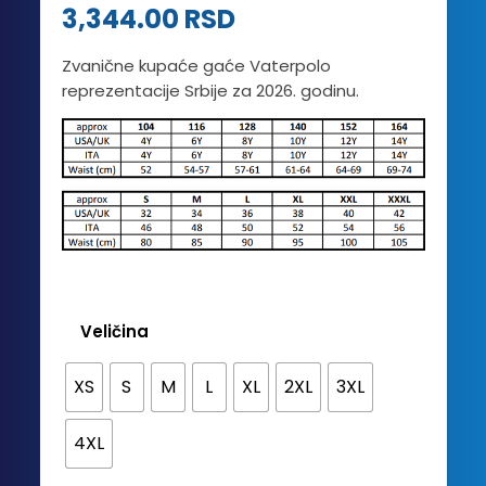
3,344.00
RSD
kupca
Zvanične kupaće gaće Vaterpolo
reprezentacije Srbije za 2026. godinu.
Veličina
XS
S
M
L
XL
2XL
3XL
4XL