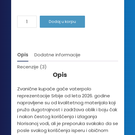
Serbia
Dodaj u korpu
-
Official
2026
količina
Opis
Dodatne informacije
Recenzije (3)
Opis
Zvanične kupaće gaće vaterpolo
reprezentacije Srbije od leta 2026. godine
napravljene su od kvalitetnog materijala koji
pruža dugotrajnost i zadržava oblik i boju čak
i nakon čestog korišćenja i izlaganja
hlorisanoj vodi, ali je preporuka svakako da se
posle svakog korišćenja isperu i običnom