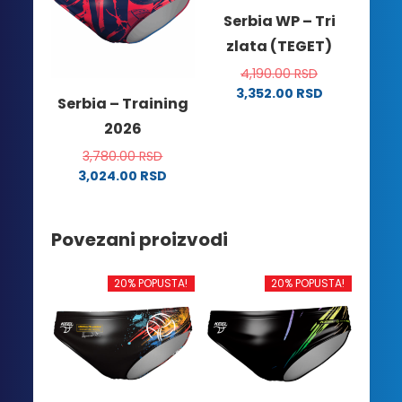
Opcije
proizvoda.
Serbia WP – Tri
mogu
zlata (TEGET)
biti
izabrane
4,190.00
RSD
na
3,352.00
RSD
Serbia – Training
stranici
Ovaj
2026
proizvoda.
proizvod
ima
3,780.00
RSD
više
3,024.00
RSD
Ovaj
varijanti.
proizvod
Opcije
Povezani proizvodi
ima
mogu
više
biti
varijanti.
izabrane
20% POPUSTA!
20% POPUSTA!
Opcije
na
mogu
stranici
biti
proizvoda.
izabrane
na
stranici