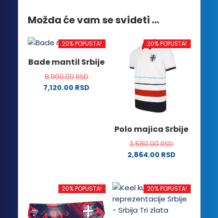
Možda će vam se svideti …
20% POPUSTA!
20% POPUSTA!
Bade mantil Srbije
8,900.00
RSD
7,120.00
RSD
Ovaj
proizvod
ima
Polo majica Srbije
više
varijanti.
3,580.00
RSD
Opcije
2,864.00
RSD
Ovaj
mogu
proizvod
biti
ima
izabrane
20% POPUSTA!
20% POPUSTA!
više
na
varijanti.
stranici