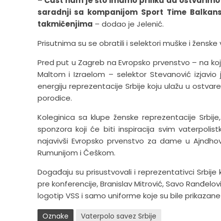
–
Čast nam je što imamo priliku da ostvarimo
saradnji sa kompanijom Sport Time Balkans
takmičenjima
– dodao je Jelenić.
Prisutnima su se obratili i selektori muške i ženske
Pred put u Zagreb na Evropsko prvenstvo – na ko
Maltom i Izraelom – selektor Stevanović izjavio
energiju reprezentacije Srbije koju ulažu u ostvar
porodice.
Koleginica sa klupe ženske reprezentacije Srbij
sponzora koji će biti inspiracija svim vaterpol
najavivši Evropsko prvenstvo za dame u Ajndhove
Rumunijom i Češkom.
Događaju su prisustvovali i reprezentativci Srbij
pre konferencije, Branislav Mitrović, Savo Ranđelović
logotip VSS i samo uniforme koje su bile prikazan
Oznake
Vaterpolo savez Srbije