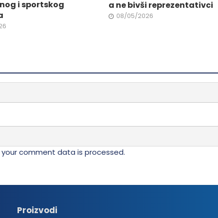
da.
stranici
nog i sportskog
a ne bivši reprezentativci
proizvoda.
a
08/05/2026
26
 your comment data is processed.
Proizvodi