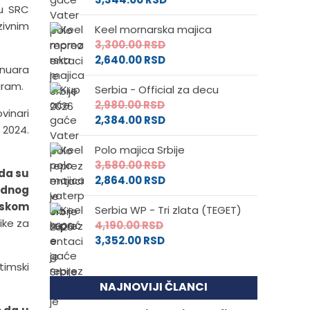
nu SRC
zivnim
Keel mornarska majica
3,300.00
RSD
2,640.00
RSD
anuara
gram.
Serbia - Official za decu
2,980.00
RSD
vinari
2,384.00
RSD
 2024.
Polo majica Srbije
3,580.00
RSD
 da su
2,864.00
RSD
jednog
pskom
Serbia WP - Tri zlata (TEGET)
ike za
4,190.00
RSD
3,352.00
RSD
timski
NAJNOVIJI ČLANCI