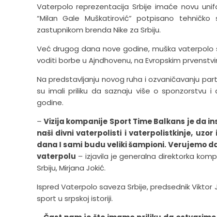
Vaterpolo reprezentacija Srbije imaće novu un
“Milan Gale Muškatirović” potpisano tehničko
zastupnikom brenda Nike za Srbiju.
Već drugog dana nove godine, muška vaterpolo s
voditi borbe u Ajndhovenu, na Evropskim prvenst
Na predstavljanju novog ruha i ozvaničavanju partn
su imali priliku da saznaju više o sponzorstvu 
godine.
–
Vizija kompanije Sport Time Balkans je da i
naši divni vaterpolisti i vaterpolistkinje, uz
dana I sami budu veliki šampioni. Verujemo d
vaterpolu
– izjavila je generalna direktorka komp
Srbiju, Mirjana Jokić.
Ispred Vaterpolo saveza Srbije, predsednik Viktor Je
sport u srpskoj istoriji.