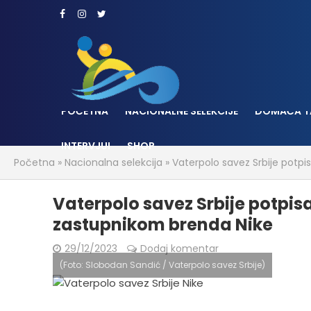
POČETNA
NACIONALNE SELEKCIJE
DOMAĆA T
INTERVJUI
SHOP
Početna
»
Nacionalna selekcija
»
Vaterpolo savez Srbije potp
Vaterpolo savez Srbije potpis
zastupnikom brenda Nike
29/12/2023
Dodaj komentar
(Foto: Slobodan Sandić / Vaterpolo savez Srbije)