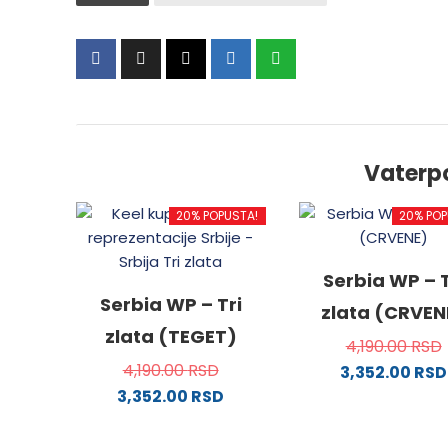
Vaterp
20% POPUSTA!
20% POP
Serbia WP – T
Serbia WP – Tri
zlata (CRVEN
zlata (TEGET)
4,190.00
RSD
4,190.00
RSD
3,352.00
RSD
3,352.00
RSD
Ovaj
Ovaj
proizv
proizvod
ima