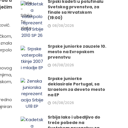
 da u
Srpski kadeti u polufinalu
jećim
Svetskog prvenstva, za
finale sa Hrvatskom
(19:00)
ović.
08/08/2026
ačkom,
oznala
Srpske juniorke zauzele 10.
erpolo
mesto na Evropskom
prvenstvu
06/08/2026
 novog
njima,
Srpske juniorke
rskom,
deklasirale Portugal, sa
Izraelom za deveto mesto
na EP
sredno
06/08/2026
ajniran
Srbija lako i ubedljivo do
treće pobede na