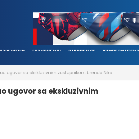
AKMIČENJA
EVROKUPOVI
STRANE LIGE
MLAĐE KATEGOR
isao ugovor sa ekskluzivnim zastupnikom brenda Nike
ao ugovor sa ekskluzivnim