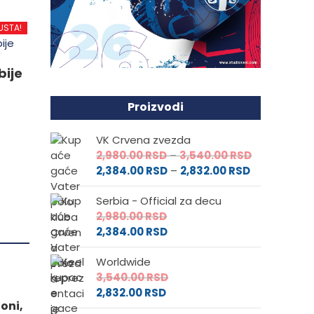
d
USTA!
.
bije
Proizvodi
e
VK Crvena zvezda
Raspon
2,980.00
RSD
–
3,540.00
RSD
Raspon
cena:
2,384.00
RSD
–
2,832.00
RSD
da.
cena:
od
Serbia - Official za decu
od
2,980.00 RS
2,980.00
RSD
2,384.00 RS
do
2,384.00
RSD
do
3,540.00 RS
2,832.00 RSD
Worldwide
3,540.00
RSD
2,832.00
RSD
oni,