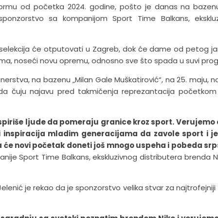
iformu od početka 2024. godine, pošto je danas na baze
 sponzorstvo sa kompanijom Sport Time Balkans, eksklu
elekcija će otputovati u Zagreb, dok će dame od petog j
vima, noseći novu opremu, odnosno sve što spada u suvi pro
erstva, na bazenu „Milan Gale Muškatirović“, na 25. maju, no
i da čuju najavu pred takmičenja reprezantacija početkom
nspiriše ljude da pomeraju granice kroz sport. Verujemo
or i inspiracija mladim generacijama da zavole sport i 
a će novi početak doneti još mnogo uspeha i pobeda sr
anije Sport Time Balkans, ekskluzivnog distributera brenda N
lenić je rekao da je sponzorstvo velika stvar za najtrofejniji 