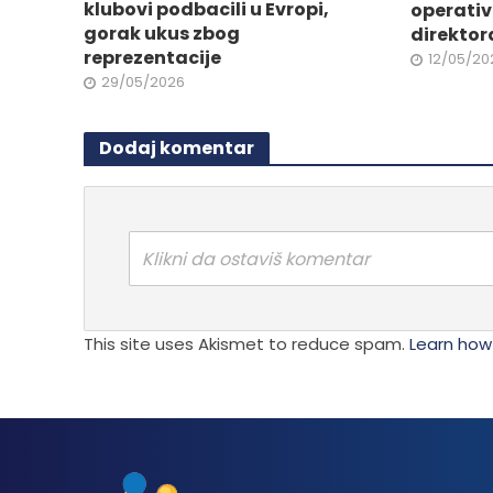
proizvo
klubovi podbacili u Evropi,
operativ
proizvoda.
gorak ukus zbog
direktor
reprezentacije
12/05/20
29/05/2026
Dodaj komentar
Klikni da ostaviš komentar
This site uses Akismet to reduce spam.
Learn how