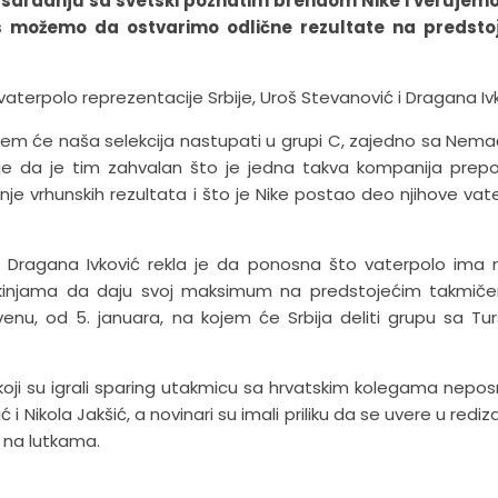
 saradnju sa svetski poznatim brendom Nike i verujemo
 možemo da ostvarimo odlične rezultate na predsto
 vaterpolo reprezentacije Srbije, Uroš Stevanović i Dragana Ivk
jem će naša selekcija nastupati u grupi C, zajedno sa Nem
 je da je tim zahvalan što je jedna takva kompanija prep
enje vrhunskih rezultata i što je Nike postao deo njihove vat
e, Dragana Ivković rekla je da ponosna što vaterpolo ima
istkinjama da daju svoj maksimum na predstojećim takmiče
nu, od 5. januara, na kojem će Srbija deliti grupu sa Tu
e koji su igrali sparing utakmicu sa hrvatskim kolegama nepo
 i Nikola Jakšić, a novinari su imali priliku da se uvere u rediz
e na lutkama.