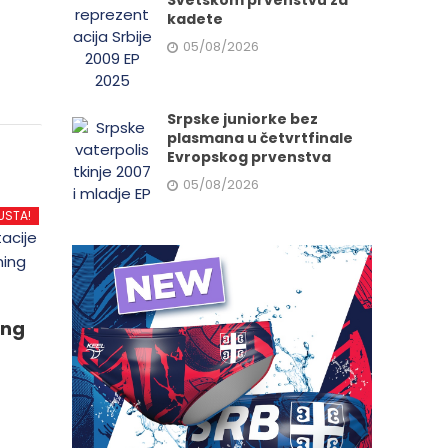
Svetskom prvenstvu za
kadete
05/08/2026
Srpske juniorke bez
plasmana u četvrtfinale
Evropskog prvenstva
05/08/2026
USTA!
ing