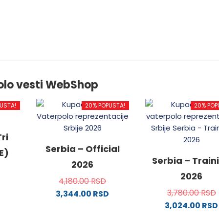
olo vesti WebShop
USTA!
20% POPUSTA!
20% POP
ri
Serbia – Official
E)
Serbia – Train
2026
2026
4,180.00
RSD
3,780.00
RSD
3,344.00
RSD
3,024.00
RSD
od
Ovaj
proizvod
Ovaj