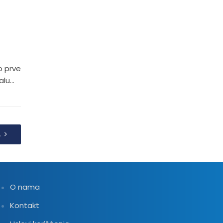
o prve
lu...
A
O nama
Kontakt