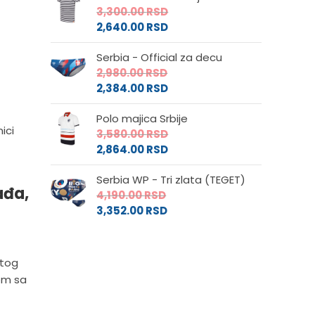
3,300.00
RSD
2,640.00
RSD
Serbia - Official za decu
2,980.00
RSD
2,384.00
RSD
Polo majica Srbije
ici
3,580.00
RSD
2,864.00
RSD
Serbia WP - Tri zlata (TEGET)
ađa,
4,190.00
RSD
3,352.00
RSD
stog
om sa