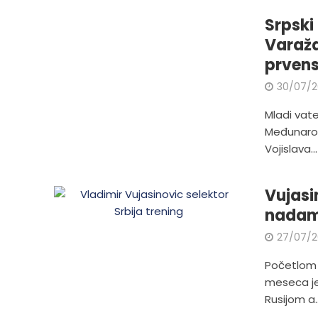
Srpski 
Varažd
prvens
30/07/
Mladi vate
Međunarodn
Vojislava...
Vujasi
nadam 
27/07/
Početlom j
meseca je
Rusijom a..