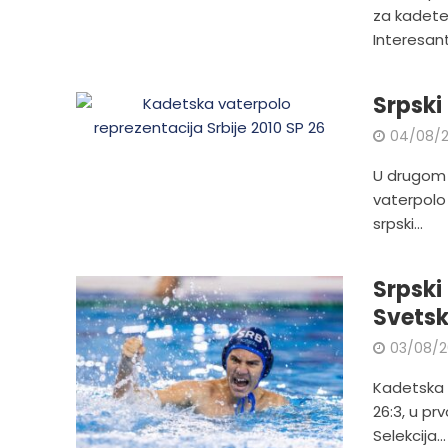
za kadete 
Interesant
Srpski
04/08/
U drugom 
vaterpolo 
srpski...
Srpski
Svets
03/08/
Kadetska v
26:3, u p
Selekcija...