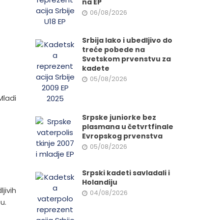
na EP
06/08/2026
Srbija lako i ubedljivo do
treće pobede na
Svetskom prvenstvu za
kadete
05/08/2026
Mladi
Srpske juniorke bez
plasmana u četvrtfinale
Evropskog prvenstva
05/08/2026
Srpski kadeti savladali i
Holandiju
jivih
04/08/2026
u.