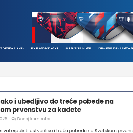
AKMIČENJA
EVROKUPOVI
STRANE LIGE
MLAĐE KATEGOR
 lako i ubedljivo do treće pobede na
om prvenstvu za kadete
2026
Dodaj komentar
ki vaterpolisti ostvarili su i treću pobedu na Svetskom prven