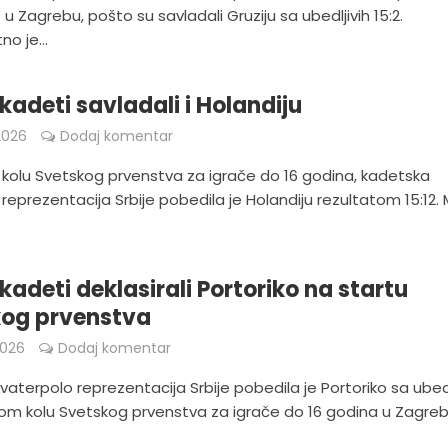
u Zagrebu, pošto su savladali Gruziju sa ubedljivih 15:2.
no je...
 kadeti savladali i Holandiju
2026
Dodaj komentar
kolu Svetskog prvenstva za igrače do 16 godina, kadetska
reprezentacija Srbije pobedila je Holandiju rezultatom 15:12. 
 kadeti deklasirali Portoriko na startu
kog prvenstva
2026
Dodaj komentar
aterpolo reprezentacija Srbije pobedila je Portoriko sa ubedl
rvom kolu Svetskog prvenstva za igrače do 16 godina u Zagreb