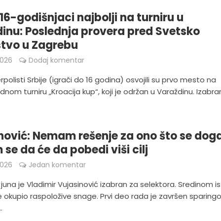
16-godišnjaci najbolji na turniru u
inu: Poslednja provera pred Svetsko
tvo u Zagrebu
2026
Dodaj komentar
rpolisti Srbije (igrači do 16 godina) osvojili su prvo mesto na
om turniru „Kroacija kup“, koji je održan u Varaždinu. Izabran
nović: Nemam rešenje za ono što se dog
se da će da pobedi viši cilj
2026
Jedan komentar
una je Vladimir Vujasinović izabran za selektora. Sredinom i
 okupio raspoložive snage. Prvi deo rada je završen sparing
.