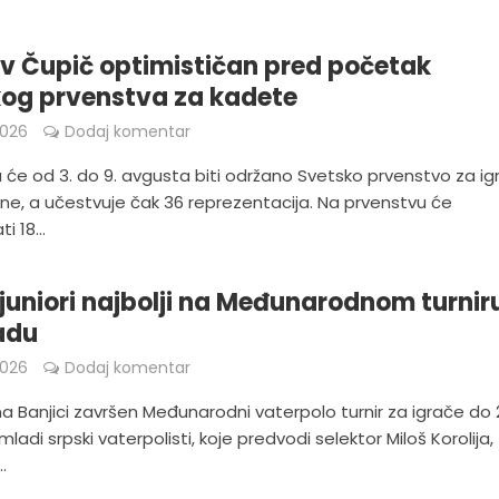
av Čupič optimističan pred početak
og prvenstva za kadete
2026
Dodaj komentar
 će od 3. do 9. avgusta biti održano Svetsko prvenstvo za ig
ine, a učestvuje čak 36 reprezentacija. Na prvenstvu će
i 18...
 juniori najbolji na Međunarodnom turnir
adu
2026
Dodaj komentar
a Banjici završen Međunarodni vaterpolo turnir za igrače do 
mladi srpski vaterpolisti, koje predvodi selektor Miloš Korolija,
.