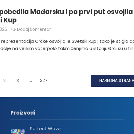
pobedila Mađarsku i po prvi put osvojila
i Kup
026
Dodaj komentar
reprezentacija Grčke osvojila je Svetski kup i tako je stigla d
alje na velikim vaterpolo takmičenjima u istoriji. Grci su u fina
2
3
…
327
NAREDNA STRAN
Proizvodi
Perfect Wave