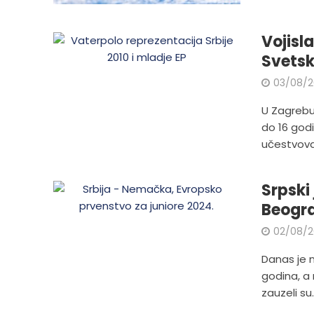
Vojisl
Svetsk
03/08/
U Zagrebu
do 16 god
učestvovat
Srpski
Beogr
02/08/
Danas je n
godina, a 
zauzeli su..