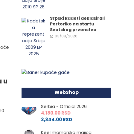
Srpski kadeti deklasirali
Portoriko na startu
Svetskog prvenstva
03/08/2026
rače
u u
WebShop
Serbia - Official 2026
20
4,180.00
RSD
3,344.00
RSD
Keel mornarska majica