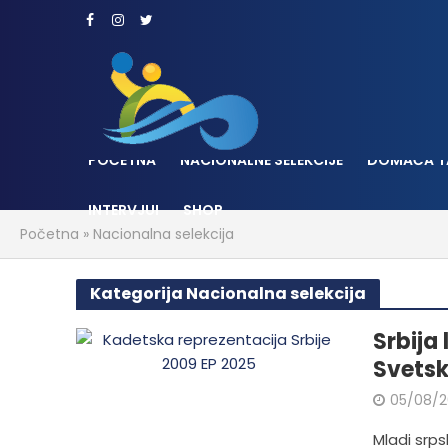
POČETNA
NACIONALNE SELEKCIJE
DOMAĆA T
INTERVJUI
SHOP
Početna
»
Nacionalna selekcija
Kategorija Nacionalna selekcija
Srbija
Svetsk
05/08/
Mladi srps