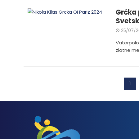
Grčka 
Svetsk
25/07/2
Vaterpolo 
zlatne med
1