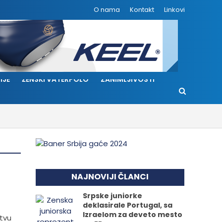
O nama
Kontakt
Linkovi
IJE
ŽENSKI VATERPOLO
ZANIMLJIVOSTI
NAJNOVIJI ČLANCI
Srpske juniorke
deklasirale Portugal, sa
Izraelom za deveto mesto
stvu