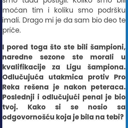
smo tada postigli. Koliko smo bili
moćan tim i koliku smo podršku
imali. Drago mi je da sam bio deo te
priče.
I pored toga što ste bili šampioni,
naredne sezone ste morali u
kvalifikacije za Ligu šampiona.
Odlučujuća utakmica protiv Pro
Reka rešena je nakon peteraca.
Poslednji i odlučujući penal je bio
tvoj. Kako si se nosio sa
odgovornošću koja je bila na tebi?