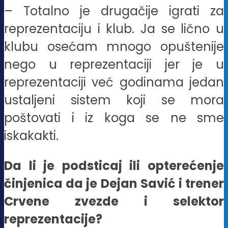
– Totalno je drugačije igrati za
reprezentaciju i klub. Ja se lično u
klubu osećam mnogo opuštenije
nego u reprezentaciji jer je u
reprezentaciji već godinama jedan
ustaljeni sistem koji se mora
poštovati i iz koga se ne sme
iskakakti.
Da li je podsticaj ili opterećenje
činjenica da je Dejan Savić i trener
Crvene zvezde i selektor
reprezentacije?