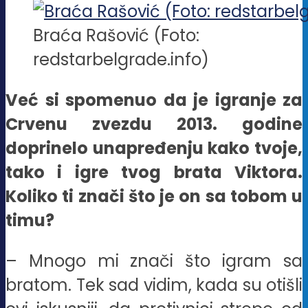
Braća Rašović (Foto:
redstarbelgrade.info)
Već si spomenuo da je igranje za
Crvenu zvezdu 2013. godine
doprinelo unapređenju kako tvoje,
tako i igre tvog brata Viktora.
Koliko ti znači što je on sa tobom u
timu?
– Mnogo mi znači što igram sa
bratom. Tek sad vidim, kada su otišli