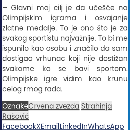
– Glavni moj cilj je da učešće na
Olimpijskim igrama i osvajanje
zlatne medalje. To je ono što je za
svakog sportistu najvažnije. To bi me
ispunilo kao osobu i značilo da sam
dostigao vrhunac koji nije dostižan
svakome ko se bavi sportom.
Olimpijske igre vidim kao krunu
celog rmog rada.
Oznake
Crvena zvezda
Strahinja
Rašović
Facebook
X
Email
LinkedIn
WhatsApp