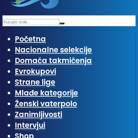
Početna
Nacionalne selekcije
Domaća takmičenja
Evrokupovi
Strane lige
Mlađe kategorije
Ženski vaterpolo
Zanimljivosti
Intervjui
Shop