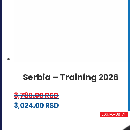
Serbia – Training 2026
3,780.00
RSD
Ovaj
3,024.00
RSD
proizvod
20% POPUSTA!
ima