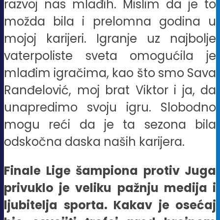
razvoj nas mlađih. Mislim da je to
možda bila i prelomna godina u
mojoj karijeri. Igranje uz najbolje
vaterpoliste sveta omogućila je
mlađim igračima, kao što smo Sava
Ranđelović, moj brat Viktor i ja, da
unapredimo svoju igru. Slobodno
mogu reći da je ta sezona bila
odskočna daska naših karijera.
Finale Lige šampiona protiv Juga
privuklo je veliku pažnju medija i
ljubitelja sporta. Kakav je osećaj