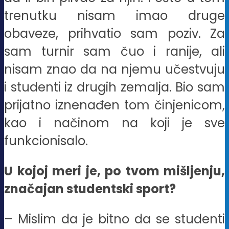
trenutku nisam imao druge
obaveze, prihvatio sam poziv. Za
sam turnir sam čuo i ranije, ali
nisam znao da na njemu učestvuju
i studenti iz drugih zemalja. Bio sam
prijatno iznenađen tom činjenicom,
kao i načinom na koji je sve
funkcionisalo.
U kojoj meri je, po tvom mišljenju,
značajan studentski sport?
– Mislim da je bitno da se studenti