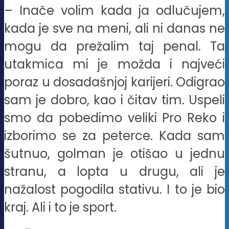
– Inače volim kada ja odlučujem,
kada je sve na meni, ali ni danas ne
mogu da prežalim taj penal. Ta
utakmica mi je možda i najveći
poraz u dosadašnjoj karijeri. Odigrao
sam je dobro, kao i čitav tim. Uspeli
smo da pobedimo veliki Pro Reko i
izborimo se za peterce. Kada sam
šutnuo, golman je otišao u jednu
stranu, a lopta u drugu, ali je
nažalost pogodila stativu. I to je bio
kraj. Ali i to je sport.