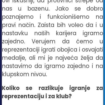
ovi iskusniji, da protivnici strepe od
nas u bazenu. Jako se dobro
poznajemo i funkcionišemo na
pravi način. Zaista bih voleo da i u
nastavku naših karijera igramo
zajedno. Verujem da ćemo u
reprezentaciji igrati obojica i osvajati
medalje, ali mi je najveća želja da
nastavimo da igramo zajedno i na
klupskom nivou.
Koliko se razlikuje igranje za
reprezentaciju i za klub?