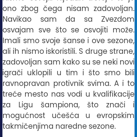
ono zbog čega nisam zadovoljan.
Navikao sam da sa Zvezdom
osvajam sve što se osvojiti može.
Imali smo svoje šanse i ove sezone,
ali ih nismo iskoristili. S druge strane,
zadovoljan sam kako su se neki novi
igrači uklopili u tim i što smo bili
ravnopravan protivnik svima. A i to
treće mesto nas vodi u kvalifikacije
za Ligu šampiona, što znači i
mogućnost učešća u evropskim
takmičenjima naredne sezone.