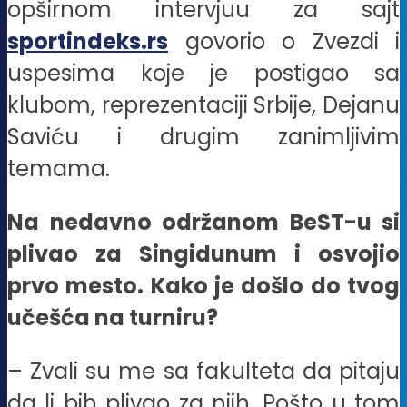
opširnom intervjuu za sajt
sportindeks.rs
govorio o Zvezdi i
uspesima koje je postigao sa
klubom, reprezentaciji Srbije, Dejanu
Saviću i drugim zanimljivim
temama.
Na nedavno održanom BeST-u si
plivao za Singidunum i osvojio
prvo mesto. Kako je došlo do tvog
učešća na turniru?
– Zvali su me sa fakulteta da pitaju
da li bih plivao za njih. Pošto u tom