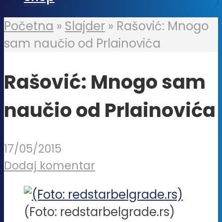
Početna
»
Slajder
»
Rašović: Mnogo
sam naučio od Prlainovića
Rašović: Mnogo sam
naučio od Prlainovića
17/05/2015
Dodaj komentar
(Foto: redstarbelgrade.rs)