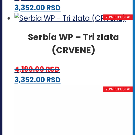
Ovaj
3,352.00
RSD
proizvod
20% POPUSTA!
ima
Serbia WP – Tri zlata
više
(CRVENE)
varijanti.
Opcije
4,190.00
RSD
mogu
Ovaj
3,352.00
RSD
biti
proizvod
20% POPUSTA!
izabrane
ima
na
više
stranici
varijanti.
proizvoda.
Opcije