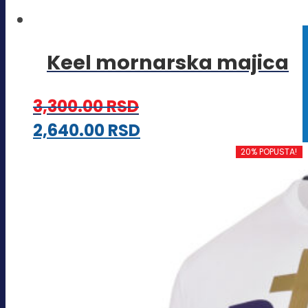
Keel mornarska majica
3,300.00
RSD
Ovaj
2,640.00
RSD
proizvod
20% POPUSTA!
ima
više
varijanti.
Opcije
mogu
biti