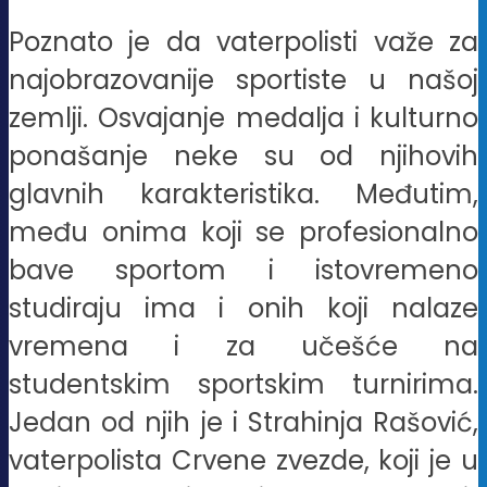
Poznato je da vaterpolisti važe za
najobrazovanije sportiste u našoj
zemlji. Osvajanje medalja i kulturno
ponašanje neke su od njihovih
glavnih karakteristika. Međutim,
među onima koji se profesionalno
bave sportom i istovremeno
studiraju ima i onih koji nalaze
vremena i za učešće na
studentskim sportskim turnirima.
Jedan od njih je i Strahinja Rašović,
vaterpolista Crvene zvezde, koji je u