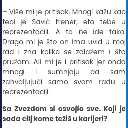
– Više mi je pritisak. Mnogi kažu kao
tebi je Savić trener, eto tebe u
reprezentaciji. A to ne ide tako.
Drago mi je što on ima uvid u moj
rad i zna koliko se zalažem i šta
pružam. Ali mi je i pritisak jer onda
mnogi i sumnjaju da sam
zahvaljujući samo svom radu u
reprezentaciji.
Sa Zvezdom si osvojio sve. Koji je
sada cilj kome težiš u karijeri?