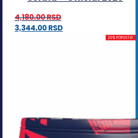
4,180.00
RSD
Ovaj
3,344.00
RSD
proizvod
20% POPUSTA!
ima
više
varijanti.
Opcije
mogu
biti
izabrane
na
stranici