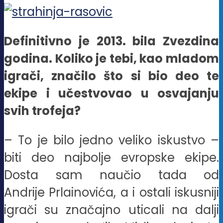
Definitivno je 2013. bila Zvezdina
godina. Koliko je tebi, kao mladom
igrači, značilo što si bio deo te
ekipe i učestvovao u osvajanju
svih trofeja?
– To je bilo jedno veliko iskustvo –
biti deo najbolje evropske ekipe.
Dosta sam naučio tada od
Andrije Prlainovića, a i ostali iskusniji
igrači su značajno uticali na dalji