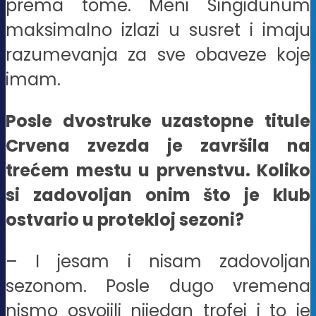
prema tome. Meni Singidunum
maksimalno izlazi u susret i imaju
razumevanja za sve obaveze koje
imam.
Posle dvostruke uzastopne titule
Crvena zvezda je završila na
trećem mestu u prvenstvu. Koliko
si zadovoljan onim što je klub
ostvario u protekloj sezoni?
– I jesam i nisam zadovoljan
sezonom. Posle dugo vremena
nismo osvojili nijedan trofej i to je