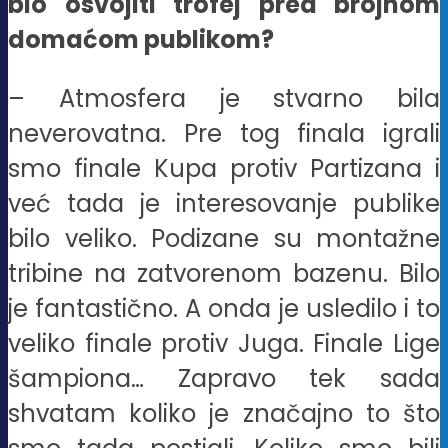
bio osvojiti trofej pred brojnom
domaćom publikom?
– Atmosfera je stvarno bila
neverovatna. Pre tog finala igrali
smo finale Kupa protiv Partizana i
već tada je interesovanje publike
bilo veliko. Podizane su montažne
tribine na zatvorenom bazenu. Bilo
je fantastično. A onda je usledilo i to
veliko finale protiv Juga. Finale Lige
šampiona… Zapravo tek sada
shvatam koliko je značajno to što