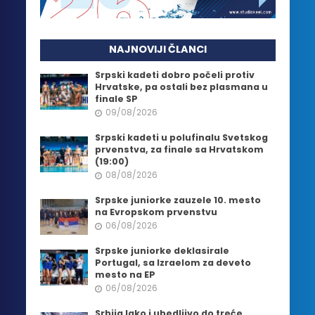
NAJNOVIJI ČLANCI
Srpski kadeti dobro počeli protiv
Hrvatske, pa ostali bez plasmana u
finale SP
09/08/2026
Srpski kadeti u polufinalu Svetskog
prvenstva, za finale sa Hrvatskom
(19:00)
08/08/2026
Srpske juniorke zauzele 10. mesto
na Evropskom prvenstvu
06/08/2026
Srpske juniorke deklasirale
Portugal, sa Izraelom za deveto
mesto na EP
06/08/2026
Srbija lako i ubedljivo do treće