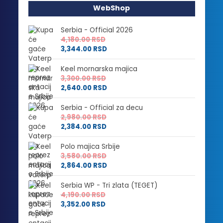
WebShop
Serbia - Official 2026
4,180.00
RSD
3,344.00
RSD
Keel mornarska majica
3,300.00
RSD
2,640.00
RSD
Serbia - Official za decu
2,980.00
RSD
2,384.00
RSD
Polo majica Srbije
3,580.00
RSD
2,864.00
RSD
Serbia WP - Tri zlata (TEGET)
4,190.00
RSD
3,352.00
RSD