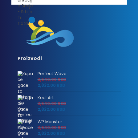
Proizvodi
Perfect Wave
3,540.00
RSD
2,832.00
RSD
Keel Art
3,540.00
RSD
2,832.00
RSD
WP Monster
3,540.00
RSD
2,832.00
RSD