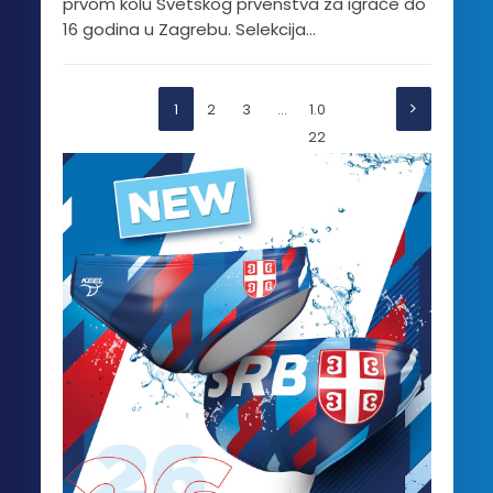
prvom kolu Svetskog prvenstva za igrače do
16 godina u Zagrebu. Selekcija...
1
2
3
…
1.0
22