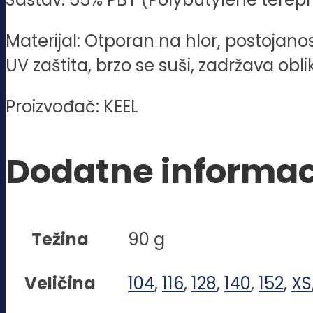
Materijal: Otporan na hlor, postojanos
UV zaštita, brzo se suši, zadržava oblik
Proizvođač: KEEL
Dodatne informac
Težina
90 g
Veličina
104
,
116
,
128
,
140
,
152
,
XS