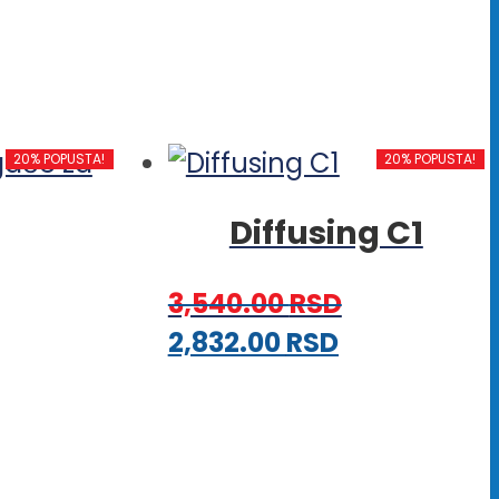
20% POPUSTA!
20% POPUSTA!
Diffusing C1
3,540.00
RSD
Ovaj
2,832.00
RSD
aj
proizvod
oizvod
ima
ma
više
še
varijanti.