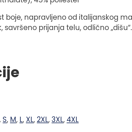
t boje, napravljeno od italijanskog mat
, savršeno prijanja telu, odlično „dišu“.
ije
,
S
,
M
,
L
,
XL
,
2XL
,
3XL
,
4XL