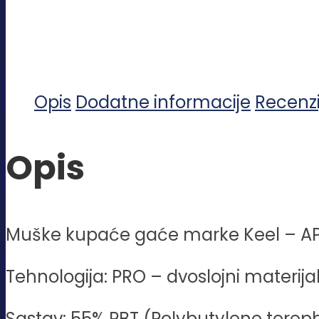
Opis
Dodatne informacije
Recenzi
Opis
Muške kupaće gaće marke Keel –
AP
Tehnologija: PRO – dvoslojni materija
Sastav: 55% PBT (Polybutylene tereph