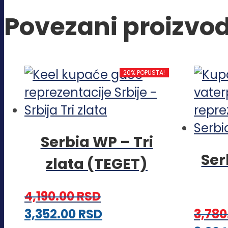
Povezani proizvod
20% POPUSTA!
Serbia WP – Tri
Ser
zlata (TEGET)
4,190.00
RSD
Ovaj
3,352.00
RSD
3,780