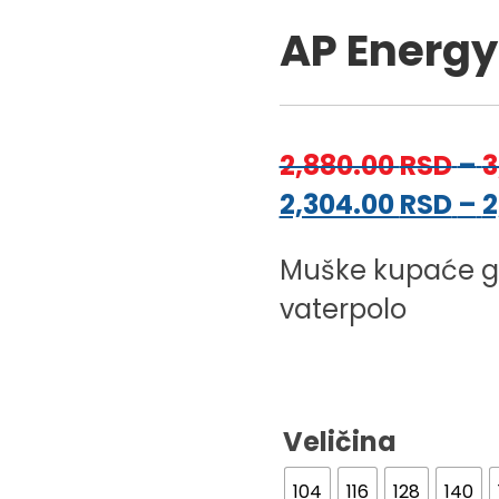
AP Energy
2,880.00
RSD
–
3
2,304.00
RSD
–
2
Muške kupaće ga
vaterpolo
Veličina
104
116
128
140