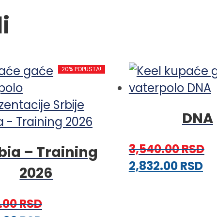
i
20% POPUSTA!
DNA
3,540.00
RSD
bia – Training
Ov
2,832.00
RSD
2026
pr
i
.00
RSD
vi