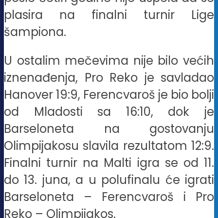
plasira na finalni turnir Lige
šampiona.
U ostalim mečevima nije bilo većih
iznenađenja, Pro Reko je savladao
Hanover 19:9, Ferencvaroš je bio bolji
od Mladosti sa 16:10, dok je
Barseloneta na gostovanju
Olimpijakosu slavila rezultatom 12:9.
Finalni turnir na Malti igra se od 11.
do 13. juna, a u polufinalu će igrati
Barseloneta – Ferencvaroš i Pro
Reko – Olimpijakos.