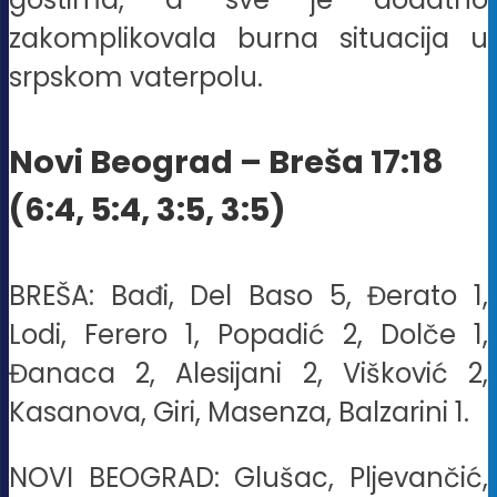
zakomplikovala burna situacija u
srpskom vaterpolu.
Novi Beograd – Breša 17:18
(6:4, 5:4, 3:5, 3:5)
BREŠA: Bađi, Del Baso 5, Đerato 1,
Lodi, Ferero 1, Popadić 2, Dolče 1,
Đanaca 2, Alesijani 2, Višković 2,
Kasanova, Giri, Masenza, Balzarini 1.
NOVI BEOGRAD: Glušac, Pljevančić,