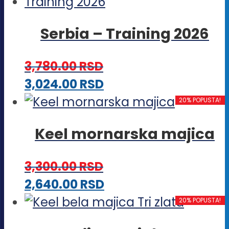
više
stranici
varijanti.
proizvoda.
Serbia – Training 2026
Opcije
mogu
3,780.00
RSD
biti
Ovaj
3,024.00
RSD
izabrane
proizvod
20% POPUSTA!
na
ima
stranici
Keel mornarska majica
više
proizvoda.
varijanti.
3,300.00
RSD
Opcije
Ovaj
2,640.00
RSD
mogu
proizvod
20% POPUSTA!
biti
ima
izabrane