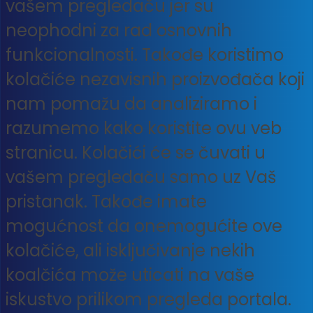
vašem pregledaču jer su
neophodni za rad osnovnih
funkcionalnosti. Takođe koristimo
kolačiće nezavisnih proizvođača koji
nam pomažu da analiziramo i
razumemo kako koristite ovu veb
stranicu. Kolačići će se čuvati u
vašem pregledaču samo uz Vaš
pristanak. Takođe imate
mogućnost da onemogućite ove
kolačiće, ali isključivanje nekih
koalčića može uticati na vaše
iskustvo prilikom pregleda portala.