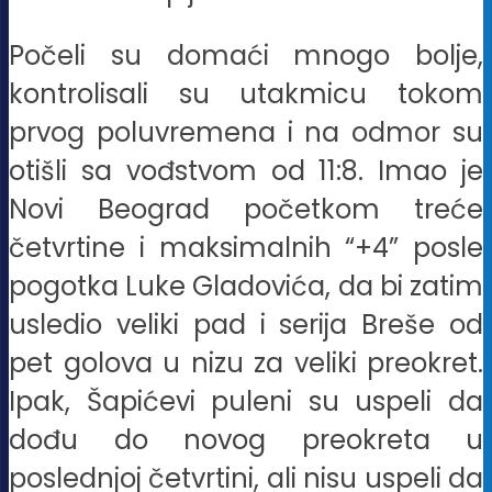
Počeli su domaći mnogo bolje,
kontrolisali su utakmicu tokom
prvog poluvremena i na odmor su
otišli sa vođstvom od 11:8. Imao je
Novi Beograd početkom treće
četvrtine i maksimalnih “+4” posle
pogotka Luke Gladovića, da bi zatim
usledio veliki pad i serija Breše od
pet golova u nizu za veliki preokret.
Ipak, Šapićevi puleni su uspeli da
dođu do novog preokreta u
poslednjoj četvrtini, ali nisu uspeli da