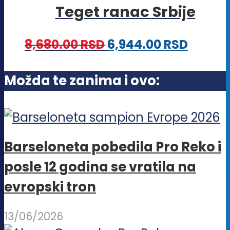
stranici
Teget ranac Srbije
varijanti.
proizvoda.
Opcije
8,680.00
RSD
6,944.00
RSD
mogu
biti
Možda te zanima i ovo:
izabrane
na
stranici
proizvoda.
Barseloneta pobedila Pro Reko i
posle 12 godina se vratila na
evropski tron
13/06/2026