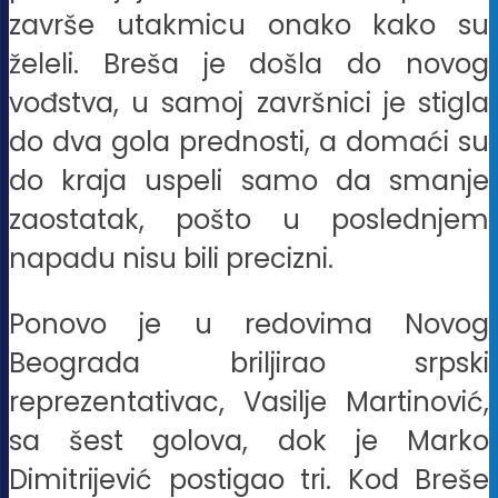
završe utakmicu onako kako su
želeli. Breša je došla do novog
vođstva, u samoj završnici je stigla
do dva gola prednosti, a domaći su
do kraja uspeli samo da smanje
zaostatak, pošto u poslednjem
napadu nisu bili precizni.
Ponovo je u redovima Novog
Beograda briljirao srpski
reprezentativac, Vasilje Martinović,
sa šest golova, dok je Marko
Dimitrijević postigao tri. Kod Breše