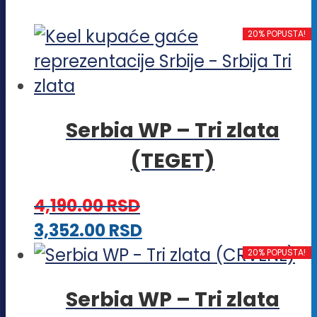
20% POPUSTA!
Serbia WP – Tri zlata
(TEGET)
4,190.00
RSD
Ovaj
3,352.00
RSD
proizvod
20% POPUSTA!
ima
Serbia WP – Tri zlata
više