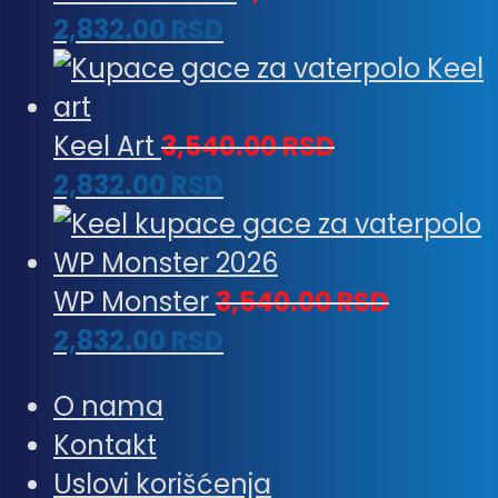
2,832.00
RSD
Keel Art
3,540.00
RSD
2,832.00
RSD
WP Monster
3,540.00
RSD
2,832.00
RSD
O nama
Kontakt
Uslovi korišćenja