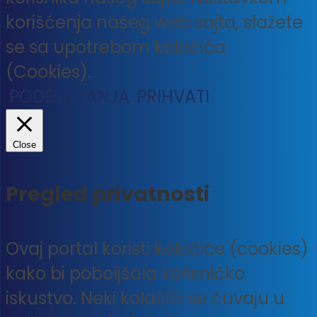
korišćenja našeg web sajta, slažete
se sa upotrebom kolačića
(Cookies).
PODEŠAVANJA
PRIHVATI
Close
Pregled privatnosti
Ovaj portal koristi kolačiće (cookies)
kako bi poboljšala korisničko
iskustvo. Neki kolačići se čuvaju u