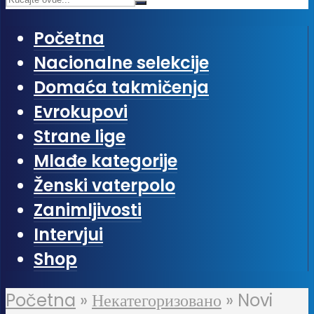
Početna
Nacionalne selekcije
Domaća takmičenja
Evrokupovi
Strane lige
Mlađe kategorije
Ženski vaterpolo
Zanimljivosti
Intervjui
Shop
Početna
»
Некатегоризовано
»
Novi