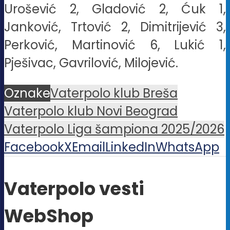
Urošević 2, Gladović 2, Ćuk 1,
Janković, Trtović 2, Dimitrijević 3,
Perković, Martinović 6, Lukić 1,
Pješivac, Gavrilović, Milojević.
Oznake
Vaterpolo klub Breša
Vaterpolo klub Novi Beograd
Vaterpolo Liga šampiona 2025/2026
Facebook
X
Email
LinkedIn
WhatsApp
Vaterpolo vesti
WebShop