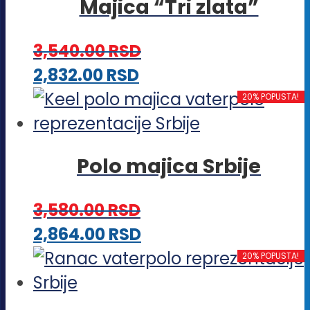
Majica “Tri zlata”
više
na
varijanti.
stranici
3,540.00
RSD
Opcije
proizvoda.
Ovaj
2,832.00
RSD
mogu
proizvod
20% POPUSTA!
biti
ima
izabrane
više
na
Polo majica Srbije
varijanti.
stranici
Opcije
proizvoda.
3,580.00
RSD
mogu
Ovaj
2,864.00
RSD
biti
proizvod
20% POPUSTA!
izabrane
ima
na
više