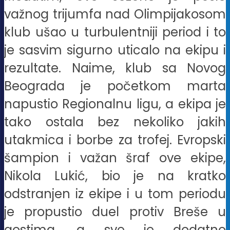
važnog trijumfa nad Olimpijakosom
klub ušao u turbulentniji period i to
je sasvim sigurno uticalo na ekipu i
rezultate. Naime, klub sa Novog
Beograda je početkom marta
napustio Regionalnu ligu, a ekipa je
tako ostala bez nekoliko jakih
utakmica i borbe za trofej. Evropski
šampion i važan šraf ove ekipe,
Nikola Lukić, bio je na kratko
odstranjen iz ekipe i u tom periodu
je propustio duel protiv Breše u
gostima, a sve je dodatno