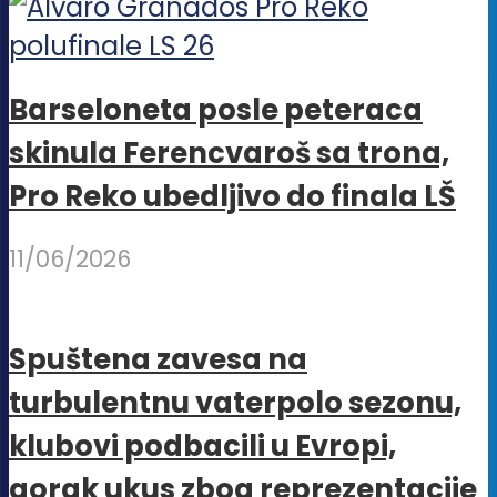
Barseloneta posle peteraca
skinula Ferencvaroš sa trona,
Pro Reko ubedljivo do finala LŠ
11/06/2026
Spuštena zavesa na
turbulentnu vaterpolo sezonu,
klubovi podbacili u Evropi,
gorak ukus zbog reprezentacije