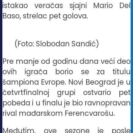
istakao veračas sjajni Mario Del
Baso, strelac pet golova.
(Foto: Slobodan Sandić)
Pre manje od godinu dana veći deo
ovih igrača borio se za titulu
šampiona Evrope. Novi Beograd je u
četvrtfinalnoj grupi ostvario pet
pobeda i u finalu je bio ravnopravan
rival mađarskom Ferencvarošu.
Međutim, ove sezone je posle