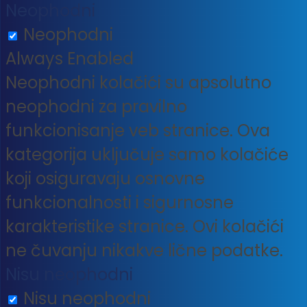
Neophodni
Neophodni
Always Enabled
Neophodni kolačići su apsolutno
neophodni za pravilno
funkcionisanje veb stranice. Ova
kategorija uključuje samo kolačiće
koji osiguravaju osnovne
funkcionalnosti i sigurnosne
karakteristike stranice. Ovi kolačići
ne čuvanju nikakve lične podatke.
Nisu neophodni
Nisu neophodni