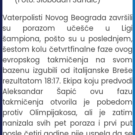
Vaterpolisti Novog Beograda završili
su porazom učešće u Ligi
šampiona, pošto su u poslednjem,
šestom kolu četvrtfinalne faze ovog
evropskog takmičenja na svom
bazenu izgubili od italijanske Breše
rezultatom 18:17. Ekipa koju predvodi
Aleksandar Šapić ovu fazu
takmičenja otvorila je pobedom
protiv Olimpijakosa, ali je zatim
nanizala svih pet poraza i prvi put
posle četiri godine nije uspela da se