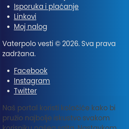
Isporuka i plaćanje
Linkovi
Moj nalog
Vaterpolo vesti © 2026. Sva prava
zadržana.
Facebook
Instagram
Twitter
Naš portal koristi kolačiće kako bi
pružio najbolje iskustvo svakom
korisniku našeg sajta. Nastavkom