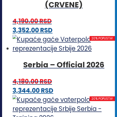
(CRVENE)
varijanti.
Opcije
4,190.00
RSD
mogu
Ovaj
3,352.00
RSD
biti
proizvod
20% POPUSTA!
izabrane
ima
na
više
stranici
Serbia – Official 2026
varijanti.
proizvoda.
Opcije
4,180.00
RSD
mogu
Ovaj
3,344.00
RSD
biti
proizvod
20% POPUSTA!
izabrane
ima
na