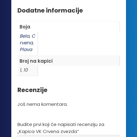
Dodatne informacije
Boja
Bela
,
C
rvena
,
Plava
Broj na kapici
1, 10
Recenzije
Još nema komentara.
Budite prvi koji će napisati recenziju za
„Kapica VK Crvena zvezda“