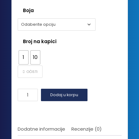
Boja
Broj na kapici
1
10
OČISTI
Kapica
Dodaj u korpu
VK
Crvena
zvezda
količina
Dodatne informacije
Recenzije (0)