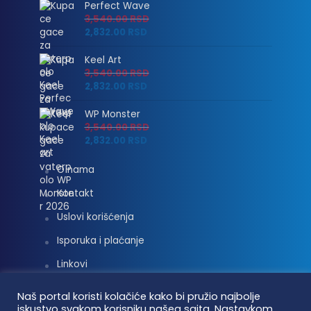
Perfect Wave
3,540.00
RSD
2,832.00
RSD
Keel Art
3,540.00
RSD
2,832.00
RSD
WP Monster
3,540.00
RSD
2,832.00
RSD
O nama
Kontakt
Uslovi korišćenja
Isporuka i plaćanje
Linkovi
Moj nalog
Naš portal koristi kolačiće kako bi pružio najbolje
iskustvo svakom korisniku našeg sajta. Nastavkom