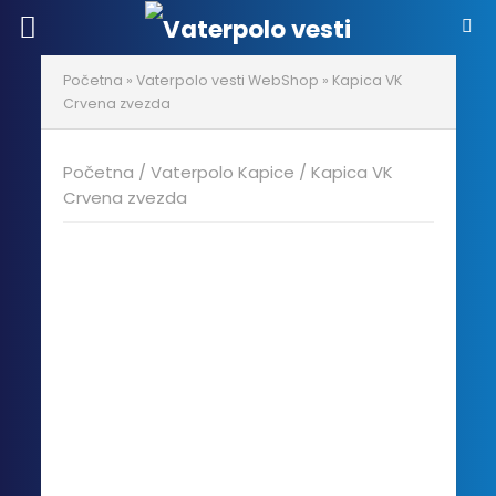
Početna
»
Vaterpolo vesti WebShop
»
Kapica VK
Crvena zvezda
Početna
/
Vaterpolo Kapice
/ Kapica VK
Crvena zvezda
20% POPUSTA!