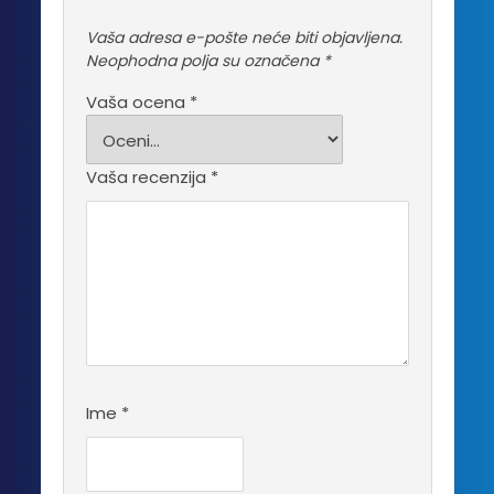
Vaša adresa e-pošte neće biti objavljena.
Neophodna polja su označena
*
Vaša ocena
*
Vaša recenzija
*
Ime
*