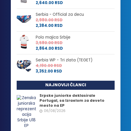
2,640.00
RSD
Serbia - Official za decu
2,980.00
RSD
2,384.00
RSD
Polo majica Srbije
3,580.00
RSD
2,864.00
RSD
Serbia WP - Tri zlata (TEGET)
4,190.00
RSD
3,352.00
RSD
NAJNOVIJI ČLANCI
Srpske juniorke deklasirale
Portugal, sa Izraelom za deveto
mesto na EP
06/08/2026