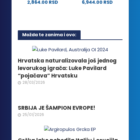
2,864.00
RSD
6,944.00
RSD
Ovaj
proizvod
ima
više
Možda te zanima i ovo:
varijanti.
Opcije
mogu
biti
Hrvatska naturalizovala još jednog
izabrane
levorukog igrača: Luke Pavilard
na
“pojačava” Hrvatsku
stranici
28/03/2026
proizvoda.
SRBIJA JE ŠAMPION EVROPE!
25/01/2026