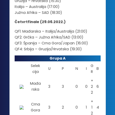
Gruzija – Hrvatska (15:30)
Italija – Australija (17:00)
Južna Afrika – SAD (18:30)
Četvrtfinale (29.06.2022.)
QF1: Mađarska – Italija/Australija (21:00)
QF2: Grčka – Južna Afrika/SAD (13:00)
QF3: Španija – Crna Gora/Japan (16:00)
QF4: Srbija – Gruzija/Hrvatska (19:30)
Grupa A
Selek
G
U
P
N
I
B
cija
R
+
Mađa
3
3
0
0
2
6
rska
2
+
Crna
3
2
0
1
1
4
Gora
2