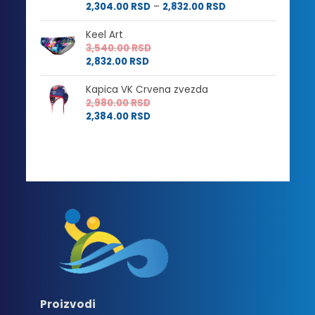
Raspon
cena:
2,304.00
RSD
–
2,832.00
RSD
cena:
od
od
2,880.00 RSD
Keel Art
2,304.00 RSD
do
3,540.00
RSD
do
3,540.00 RSD
2,832.00
RSD
2,832.00 RSD
Kapica VK Crvena zvezda
2,980.00
RSD
2,384.00
RSD
Proizvodi