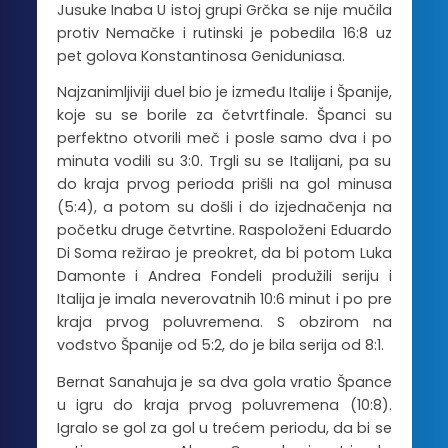
Jusuke Inaba U istoj grupi Grčka se nije mučila
protiv Nemačke i rutinski je pobedila 16:8 uz
pet golova Konstantinosa Geniduniasa.
Najzanimljiviji duel bio je između Italije i Španije,
koje su se borile za četvrtfinale. Španci su
perfektno otvorili meč i posle samo dva i po
minuta vodili su 3:0. Trgli su se Italijani, pa su
do kraja prvog perioda prišli na gol minusa
(5:4), a potom su došli i do izjednačenja na
početku druge četvrtine. Raspoloženi Eduardo
Di Soma režirao je preokret, da bi potom Luka
Damonte i Andrea Fondeli produžili seriju i
Italija je imala neverovatnih 10:6 minut i po pre
kraja prvog poluvremena. S obzirom na
vođstvo Španije od 5:2, do je bila serija od 8:1.
Bernat Sanahuja je sa dva gola vratio Špance
u igru do kraja prvog poluvremena (10:8).
Igralo se gol za gol u trećem periodu, da bi se