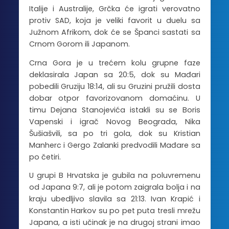
Italije i Australije, Grčka će igrati verovatno
protiv SAD, koja je veliki favorit u duelu sa
Južnom Afrikom, dok će se Španci sastati sa
Crnom Gorom ili Japanom.
Crna Gora je u trećem kolu grupne faze
deklasirala Japan sa 20:5, dok su Mađari
pobedili Gruziju 18:14, ali su Gruzini pružili dosta
dobar otpor favorizovanom domaćinu. U
timu Dejana Stanojevića istakli su se Boris
Vapenski i igrač Novog Beograda, Nika
Šušiašvili, sa po tri gola, dok su Kristian
Manherc i Gergo Zalanki predvodili Mađare sa
po četiri.
U grupi B Hrvatska je gubila na poluvremenu
od Japana 9:7, ali je potom zaigrala bolja i na
kraju ubedljivo slavila sa 21:13. Ivan Krapić i
Konstantin Harkov su po pet puta tresli mrežu
Japana, a isti učinak je na drugoj strani imao