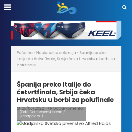
Početna
»
Nacionalna selekcija
»
Španija preko
Italije do četvrtfinala, Srbija čeka Hrvatsku u borbi za
polufinale
Španija preko Italije do
četvrtfinala, Srbija čeka
Hrvatsku u borbi za polufinale
25/06/2022
Dodaj komentar
(Foto: Derencsényi István /
waterpolo.hu)