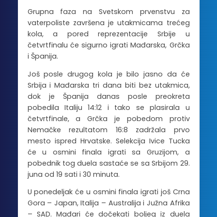
Grupna faza na Svetskom prvenstvu za
vaterpoliste završena je utakmicama trećeg
kola, a pored reprezentacije Srbije u
četvrtfinalu će sigurno igrati Mađarska, Grčka
i Španija.
Još posle drugog kola je bilo jasno da će
Srbija i Mađarska tri dana biti bez utakmica,
dok je Španija danas posle preokreta
pobedila Italiju 14:12 i tako se plasirala u
četvrtfinale, a Grčka je pobedom protiv
Nemačke rezultatom 16:8 zadržala prvo
mesto ispred Hrvatske. Selekcija Ivice Tucka
će u osmini finala igrati sa Gruzijom, a
pobednik tog duela sastaće se sa Srbijom 29.
juna od 19 sati i 30 minuta.
U ponedeljak će u osmini finala igrati još Crna
Gora – Japan, Italija – Australija i Južna Afrika
– SAD. Mađari će dočekati boljeg iz duela