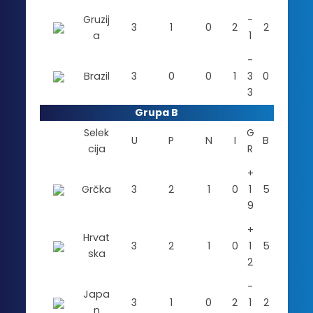
Gruzij
-
3
1
0
2
2
a
1
-
Brazil
3
0
0
1
3
0
3
Grupa B
Selek
G
U
P
N
I
B
cija
R
+
Grčka
3
2
1
0
1
5
9
+
Hrvat
3
2
1
0
1
5
ska
2
-
Japa
3
1
0
2
1
2
n