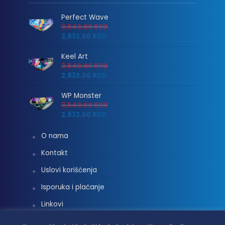
Perfect Wave
3,540.00
RSD
2,832.00
RSD
Keel Art
3,540.00
RSD
2,832.00
RSD
WP Monster
3,540.00
RSD
2,832.00
RSD
O nama
Kontakt
Uslovi korišćenja
Isporuka i plaćanje
Linkovi
Moj nalog