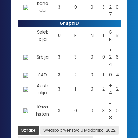
-
Kana
3
0
0
3
2
0
da
7
Grupa D
Selek
G
U
P
N
I
B
cija
R
+
Srbija
3
3
0
0
2
6
4
SAD
3
2
0
1
0
4
Austr
+
3
1
0
2
2
alija
4
-
Kaza
3
0
0
3
3
0
hstan
8
Oznake
Svetsko prvenstvo u Mađarskoj 2022