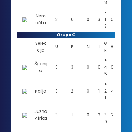
8
-
Nem
3
0
0
3
1
0
ačka
3
Grupa C
Selek
G
U
P
N
I
B
cija
R
+
Španij
3
3
0
0
4
6
a
5
+
Italija
3
2
0
1
2
4
1
-
Južna
3
1
0
2
3
2
Afrika
9