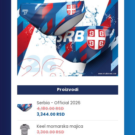
Proizvodi
Serbia - Official 2026
4,180.00
RSD
3,344.00
RSD
Keel mornarska majica
3,300.00
RSD