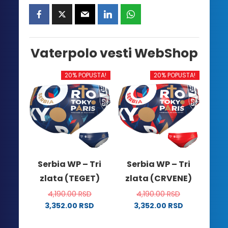
Vaterpolo vesti WebShop
20% POPUSTA!
20% POPUSTA!
Serbia WP – Tri
Serbia WP – Tri
zlata (TEGET)
zlata (CRVENE)
4,190.00
RSD
4,190.00
RSD
3,352.00
RSD
3,352.00
RSD
Ovaj
Ovaj