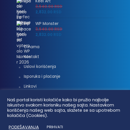
Keel Art
3,540.00
RSD
2,832.00
RSD
WP Monster
3,540.00
RSD
2,832.00
RSD
O nama
Kontakt
Uslovi korišćenja
Isporuka i plaćanje
Linkovi
Moj nalog
Naš portal koristi kolačiće kako bi pružio najbolje
iskustvo svakom korisniku našeg sajta. Nastavkom
korišćenja našeg web sajta, slažete se sa upotrebom
kolačića (Cookies).
Vaterpolo vesti © 2026. Sva prava zadržana.
PODEŠAVANJA
PRIHVATI