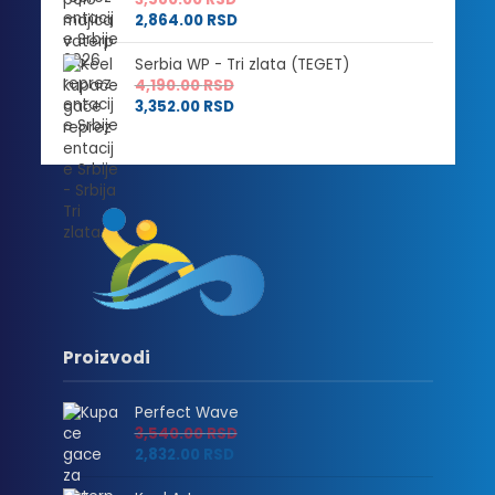
2,864.00
RSD
Serbia WP - Tri zlata (TEGET)
4,190.00
RSD
3,352.00
RSD
Proizvodi
Perfect Wave
3,540.00
RSD
2,832.00
RSD