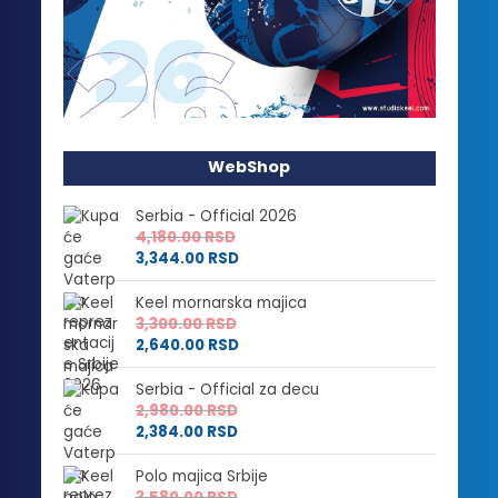
WebShop
Serbia - Official 2026
4,180.00
RSD
3,344.00
RSD
Keel mornarska majica
3,300.00
RSD
2,640.00
RSD
Serbia - Official za decu
2,980.00
RSD
2,384.00
RSD
Polo majica Srbije
3,580.00
RSD