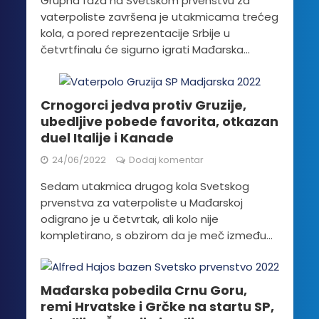
Grupna faza na Svetskom prvenstvu za
vaterpoliste završena je utakmicama trećeg
kola, a pored reprezentacije Srbije u
četvrtfinalu će sigurno igrati Mađarska...
Crnogorci jedva protiv Gruzije,
ubedljive pobede favorita, otkazan
duel Italije i Kanade
24/06/2022
Dodaj komentar
Sedam utakmica drugog kola Svetskog
prvenstva za vaterpoliste u Mađarskoj
odigrano je u četvrtak, ali kolo nije
kompletirano, s obzirom da je meč između...
Mađarska pobedila Crnu Goru,
remi Hrvatske i Grčke na startu SP,