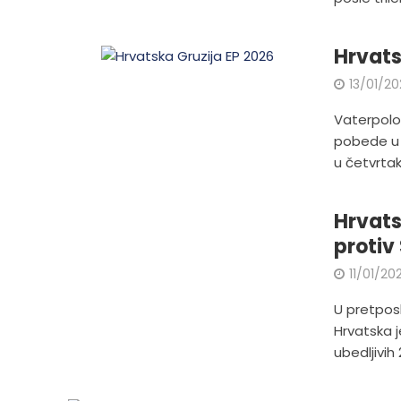
Hrvats
13/01/2
Vaterpolo 
pobede u 
u četvrtak 
Hrvats
protiv
11/01/20
U pretpos
Hrvatska j
ubedljivih 2