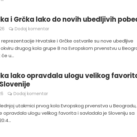
ka i Grčka lako do novih ubedljivih pob
026
Dodaj komentar
reprezentacije Hrvatske i Grčke ostvarile su nove ubedljive
okviru drugog kola grupe B na Evropskom prvenstvu u Beogra
će u...
ka lako opravdala ulogu velikog favorit
 Slovenije
26
Dodaj komentar
lednjoj utakmici prvog kola Evropskog prvenstva u Beogradu,
e opravdala ulogu velikog favorita i savladala je Sloveniju sa
0:4...