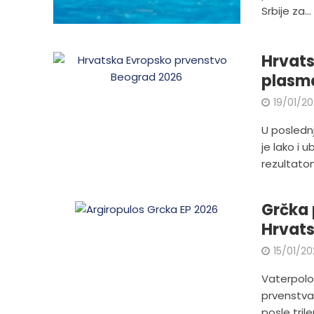
Srbije za...
Hrvats
plasma
19/01/2
U posledn
je lako i 
rezultatom
Grčka p
Hrvat
15/01/2
Vaterpolo 
prvenstva
posle triler