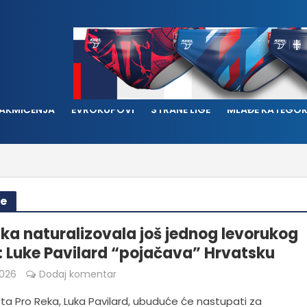
AKMIČENJA
EVROKUPOVI
STRANE LIGE
MLAĐE KATEGOR
ke
ka naturalizovala još jednog levorukog
: Luke Pavilard “pojačava” Hrvatsku
026
Dodaj komentar
ta Pro Reka, Luka Pavilard, ubuduće će nastupati za