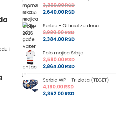
3,300.00
RSD
2,640.00
RSD
eda
Serbia - Official za decu
2,980.00
RSD
2,384.00
RSD
du i
Polo majica Srbije
3,580.00
RSD
2,864.00
RSD
a
Serbia WP - Tri zlata (TEGET)
4,190.00
RSD
3,352.00
RSD