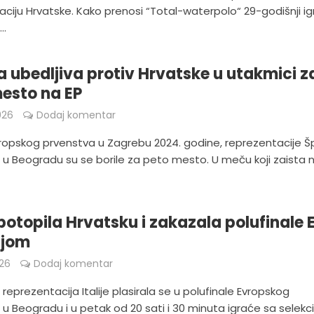
ciju Hrvatske. Kako prenosi “Total-waterpolo“ 29-godišnji ig
..
a ubedljiva protiv Hrvatske u utakmici z
esto na EP
026
Dodaj komentar
Evropskog prvenstva u Zagrebu 2024. godine, reprezentacije Š
e, u Beogradu su se borile za peto mesto. U meču koji zaista
a potopila Hrvatsku i zakazala polufinale 
ijom
026
Dodaj komentar
reprezentacija Italije plasirala se u polufinale Evropskog
u Beogradu i u petak od 20 sati i 30 minuta igraće sa selekc