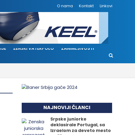
O nama
Kontakt
Linkovi
IJE
ŽENSKI VATERPOLO
ZANIMLJIVOSTI
NAJNOVIJI ČLANCI
Srpske juniorke
deklasirale Portugal, sa
Izraelom za deveto mesto