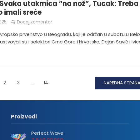
 Svaka utakmica “na nož”, Tucak: Treba 
 imali sreće
025
Dodaj komentar
Evropsko prvenstvo u Beogradu, koji je održan u subotu u Bel
sustvovali su i selektori Crne Gore i Hrvatske, Dejan Savić i Ivic
2
3
…
14
NAREDNA STRAN
Proizvodi
Perfect Wave
3,540.00
RSD