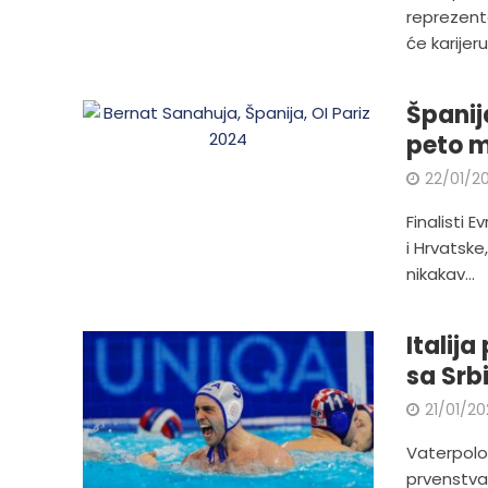
reprezenta
će karijeru.
Španij
peto m
22/01/2
Finalisti 
i Hrvatsk
nikakav...
Italij
sa Srb
21/01/2
Vaterpolo 
prvenstva 