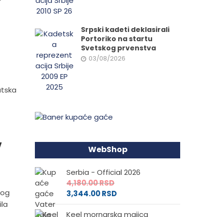
Srpski kadeti deklasirali
Portoriko na startu
Svetskog prvenstva
03/08/2026
atska
v
WebShop
Serbia - Official 2026
4,180.00
RSD
kog
3,344.00
RSD
ila
Keel mornarska majica