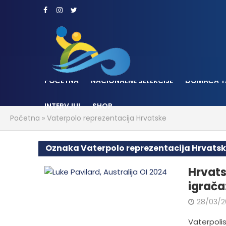
POČETNA
NACIONALNE SELEKCIJE
DOMAĆA T
INTERVJUI
SHOP
Početna
»
Vaterpolo reprezentacija Hrvatske
Oznaka Vaterpolo reprezentacija Hrvats
Hrvats
igrača
28/03/2
Vaterpolis