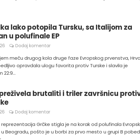
ka lako potopila Tursku, sa Italijom za
n u polufinale EP
026
Dodaj komentar
jem meču drugog kola druge faze Evropskog prvenstva, Hrv
ubedljivo opravdala ulogu favorita protiv Turske i slavila je
 22:9...
reživela brutaliti i triler završnicu proti
ske
026
Dodaj komentar
reprezentacija Grčke stigla je na korak od polufinala Evrops
 u Beogradu, pošto je u borbi za prvo mesto u grupi B pobed
...