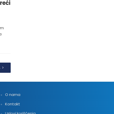
reći
om
a
A
O nama
Kontakt
Uslovi korišćenja