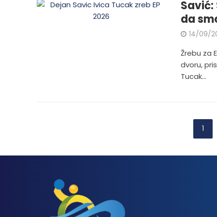
Savić:
da smo
14/09/2
Žrebu za 
dvoru, pri
Tucak...
1