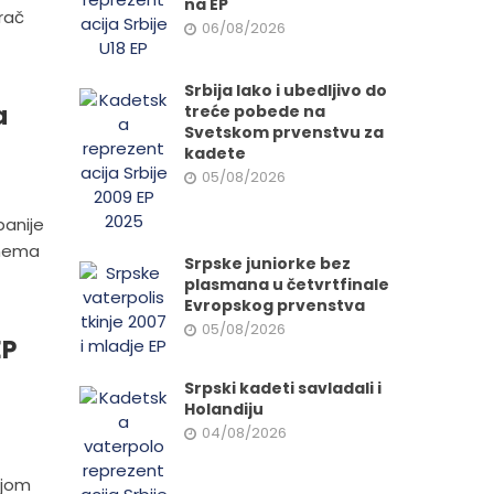
na EP
rač
06/08/2026
Srbija lako i ubedljivo do
a
treće pobede na
Svetskom prvenstvu za
kadete
05/08/2026
panije
 nema
Srpske juniorke bez
plasmana u četvrtfinale
Evropskog prvenstva
05/08/2026
EP
Srpski kadeti savladali i
Holandiju
04/08/2026
ijom