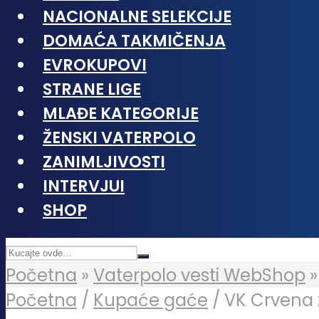
NACIONALNE SELEKCIJE
DOMAĆA TAKMIČENJA
EVROKUPOVI
STRANE LIGE
MLAĐE KATEGORIJE
ŽENSKI VATERPOLO
ZANIMLJIVOSTI
INTERVJUI
SHOP
Početna
»
Vaterpolo vesti WebShop
Početna
/
Kupaće gaće
/ VK Crvena