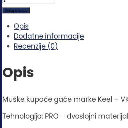
Crvena
Dodaj u korpu
zvezda
Opis
količina
Dodatne informacije
Recenzije (0)
Opis
Muške kupaće gaće marke Keel – V
Tehnologija: PRO – dvoslojni materija