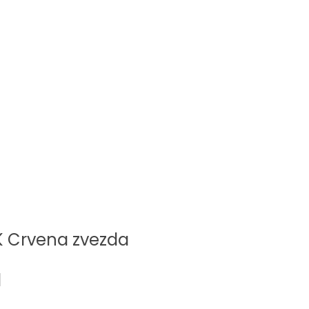
K Crvena zvezda
l