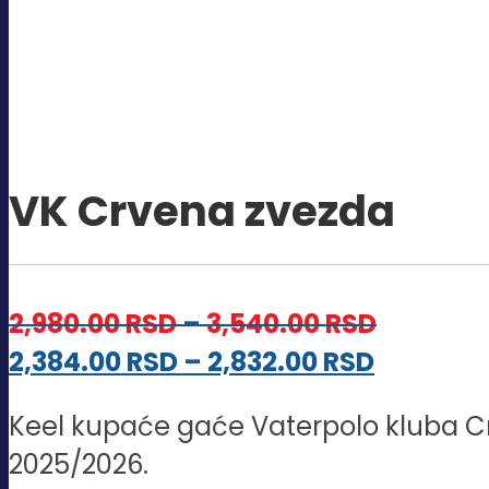
VK Crvena zvezda
Raspon
2,980.00
RSD
–
3,540.00
RSD
Raspon
cena:
2,384.00
RSD
–
2,832.00
RSD
cena:
od
Keel kupaće gaće Vaterpolo kluba Cr
od
2,980.00
2025/2026.
2,384.00
do