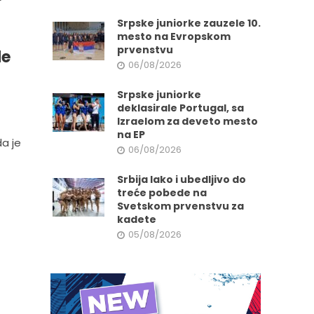
Srpske juniorke zauzele 10.
mesto na Evropskom
prvenstvu
de
06/08/2026
Srpske juniorke
deklasirale Portugal, sa
Izraelom za deveto mesto
na EP
da je
06/08/2026
Srbija lako i ubedljivo do
treće pobede na
Svetskom prvenstvu za
kadete
05/08/2026