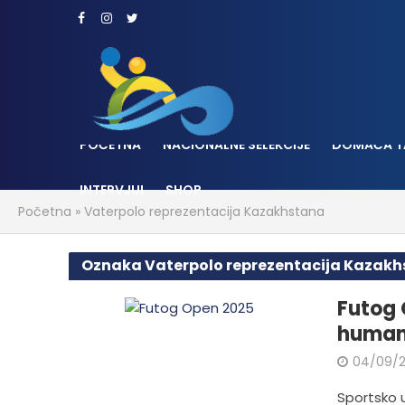
POČETNA
NACIONALNE SELEKCIJE
DOMAĆA T
INTERVJUI
SHOP
Početna
»
Vaterpolo reprezentacija Kazakhstana
Oznaka Vaterpolo reprezentacija Kazak
Futog 
human
04/09/
Sportsko 