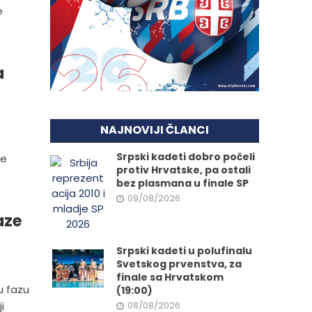
e
a
NAJNOVIJI ČLANCI
Srpski kadeti dobro počeli
će
protiv Hrvatske, pa ostali
bez plasmana u finale SP
09/08/2026
aze
Srpski kadeti u polufinalu
Svetskog prvenstva, za
finale sa Hrvatskom
u fazu
(19:00)
i
08/08/2026