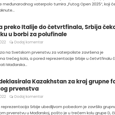
e međunarodnog vaterpolo turnira „Futog Open 2025“, koji ć
aknute...
 preko Italije do četvrtfinala, Srbija ček
ku u borbi za polufinale
022
Dodaj komentar
za na Svetskom prvenstvu za vaterpoliste završena je
a trećeg kola, a pored reprezentacije Srbije u četvrtfinalu 
rati Mađarska...
 deklasirala Kazakhstan za kraj grupne f
kog prvenstva
022
Dodaj komentar
 reprezentacija Srbije ubedljivom pobedom je završila grupn
m prvenstvu u Mađarskoj, pošto je u trećem kolu grupe D, čij