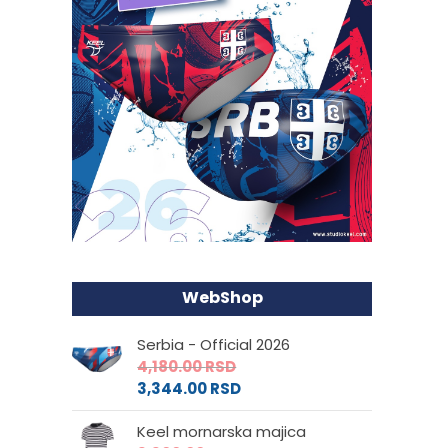
WebShop
Serbia - Official 2026
4,180.00
RSD
3,344.00
RSD
Keel mornarska majica