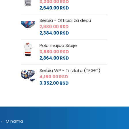
3,300.00
RSD
2,640.00
RSD
Serbia - Official za decu
2,980.00
RSD
2,384.00
RSD
Polo majica Srbije
3,580.00
RSD
2,864.00
RSD
Serbia WP - Tri zlata (TEGET)
4,190.00
RSD
3,352.00
RSD
O nama