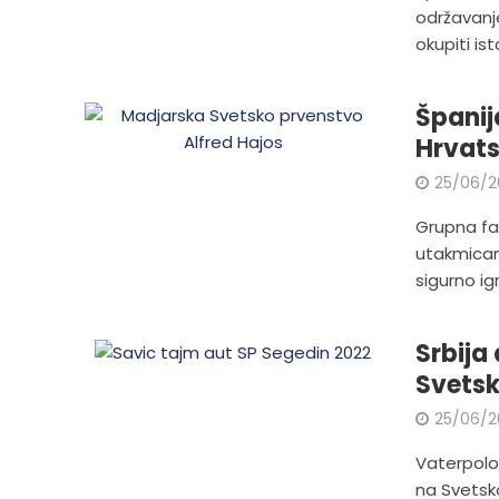
održavanj
okupiti ist
Španija
Hrvats
25/06/2
Grupna fa
utakmicam
sigurno ig
Srbija
Svets
25/06/2
Vaterpolo
na Svetsko