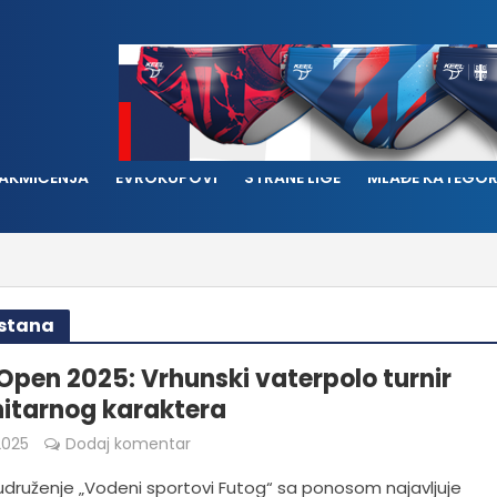
AKMIČENJA
EVROKUPOVI
STRANE LIGE
MLAĐE KATEGOR
hstana
Open 2025: Vrhunski vaterpolo turnir
itarnog karaktera
2025
Dodaj komentar
udruženje „Vodeni sportovi Futog“ sa ponosom najavljuje