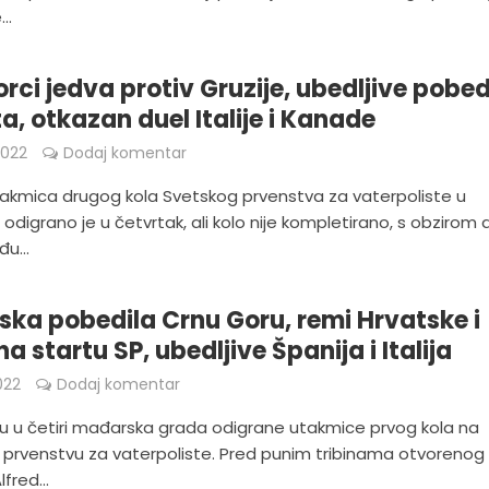
..
rci jedva protiv Gruzije, ubedljive pobe
ta, otkazan duel Italije i Kanade
2022
Dodaj komentar
kmica drugog kola Svetskog prvenstva za vaterpoliste u
odigrano je u četvrtak, ali kolo nije kompletirano, s obzirom 
u...
ka pobedila Crnu Goru, remi Hrvatske i
a startu SP, ubedljive Španija i Italija
022
Dodaj komentar
u u četiri mađarska grada odigrane utakmice prvog kola na
prvenstvu za vaterpoliste. Pred punim tribinama otvorenog
fred...