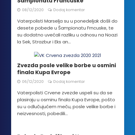
Šampionatu Francuske
08/12/2020
Dodaj komentar
Vaterpolisti Marselja su u ponedeljak došli do
desete pobede u Šampionatu Frncuske, te
su dodatno uvećali razliku u odnosu na Noazi
la Sek, Strazbur i Eks an...
Zvezda posle velike borbe u osmini
finala Kupa Evrope
06/12/2020
Dodaj komentar
Vaterpolisti Crvene zvezde uspeli su da se
plasiraju u osminu finala Kupa Evrope, pošto
su u odlučujućem meču, posle velike borbe i
neizvesnosti, pobedili...