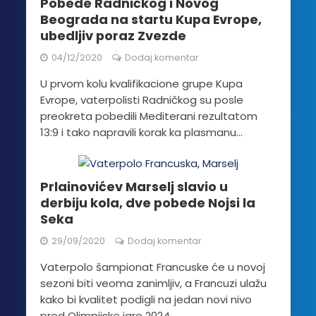
Pobede Radničkog i Novog
Beograda na startu Kupa Evrope,
ubedljiv poraz Zvezde
04/12/2020
Dodaj komentar
U prvom kolu kvalifikacione grupe Kupa
Evrope, vaterpolisti Radničkog su posle
preokreta pobedili Mediterani rezultatom
13:9 i tako napravili korak ka plasmanu...
Prlainovićev Marselj slavio u
derbiju kola, dve pobede Nojsi la
Seka
29/09/2020
Dodaj komentar
Vaterpolo šampionat Francuske će u novoj
sezoni biti veoma zanimljiv, a Francuzi ulažu
kako bi kvalitet podigli na jedan novi nivo
pred Olimpijske igre 2024...