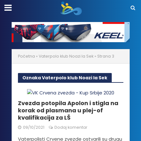
Početna
»
Vaterpolo klub Noazi la Sek
»
Strana 3
Oznaka Vaterpolo klub Noazi la Sek
Zvezda potopila Apolon i stigla na
korak od plasmana u plej-of
kvalifikacija za LŠ
09/10/2021
Dodaj komentar
Vaterpolisti Crvene zvezde ostvarili su drugu