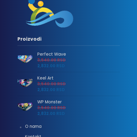
Proizvodi
Perfect Wave
3,540.00
RSD
2,832.00
RSD
Keel Art
3,540.00
RSD
2,832.00
RSD
WP Monster
3,540.00
RSD
2,832.00
RSD
O nama
Kontakt