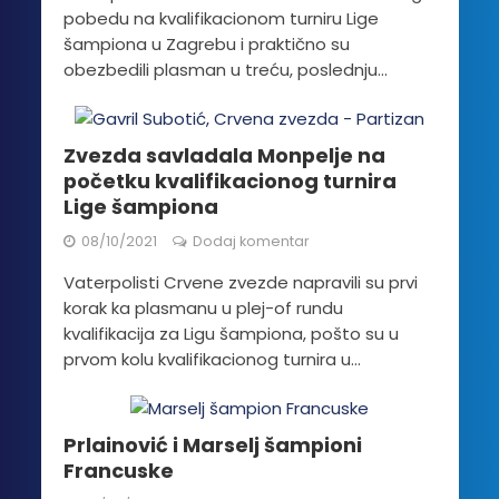
pobedu na kvalifikacionom turniru Lige
šampiona u Zagrebu i praktično su
obezbedili plasman u treću, poslednju...
Zvezda savladala Monpelje na
početku kvalifikacionog turnira
Lige šampiona
08/10/2021
Dodaj komentar
Vaterpolisti Crvene zvezde napravili su prvi
korak ka plasmanu u plej-of rundu
kvalifikacija za Ligu šampiona, pošto su u
prvom kolu kvalifikacionog turnira u...
Prlainović i Marselj šampioni
Francuske