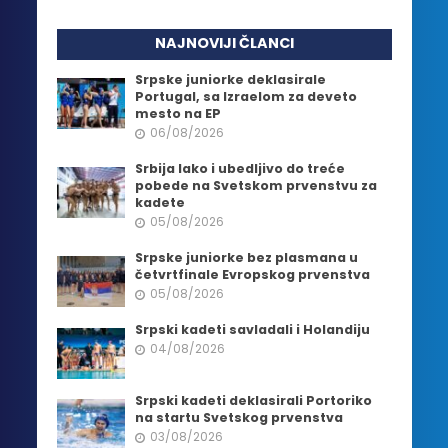
NAJNOVIJI ČLANCI
Srpske juniorke deklasirale
Portugal, sa Izraelom za deveto
mesto na EP
06/08/2026
Srbija lako i ubedljivo do treće
pobede na Svetskom prvenstvu za
kadete
05/08/2026
Srpske juniorke bez plasmana u
četvrtfinale Evropskog prvenstva
05/08/2026
Srpski kadeti savladali i Holandiju
04/08/2026
Srpski kadeti deklasirali Portoriko
na startu Svetskog prvenstva
03/08/2026