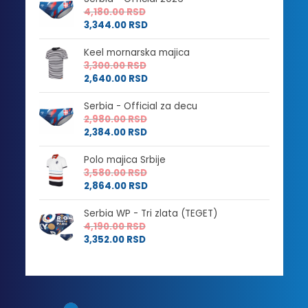
4,180.00
RSD
3,344.00
RSD
Keel mornarska majica
3,300.00
RSD
2,640.00
RSD
Serbia - Official za decu
2,980.00
RSD
2,384.00
RSD
Polo majica Srbije
3,580.00
RSD
2,864.00
RSD
Serbia WP - Tri zlata (TEGET)
4,190.00
RSD
3,352.00
RSD