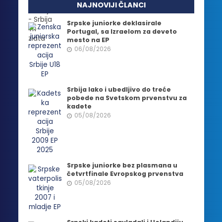
NAJNOVIJI ČLANCI
Srpske juniorke deklasirale
Portugal, sa Izraelom za deveto
mesto na EP
06/08/2026
Srbija lako i ubedljivo do treće
pobede na Svetskom prvenstvu za
kadete
05/08/2026
Srpske juniorke bez plasmana u
četvrtfinale Evropskog prvenstva
05/08/2026