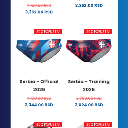
4,190.00
RSD
3,352.00
RSD
Ovaj
3,352.00
RSD
Ovaj
proizvod
proizvod
ima
ima
više
20% POPUSTA!
20% POPUSTA!
više
varijanti.
varijanti.
Opcije
Opcije
mogu
mogu
biti
biti
izabrane
izabrane
na
na
stranici
Serbia – Official
Serbia – Training
stranici
proizvoda.
2026
2026
proizvoda.
4,180.00
RSD
3,780.00
RSD
3,344.00
RSD
3,024.00
RSD
Ovaj
Ovaj
proizvod
proizvod
ima
ima
20% POPUSTA!
20% POPUSTA!