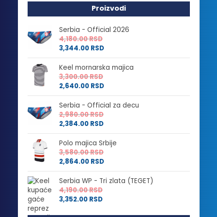
Proizvodi
Serbia - Official 2026
4,180.00
RSD
3,344.00
RSD
Keel mornarska majica
3,300.00
RSD
2,640.00
RSD
Serbia - Official za decu
2,980.00
RSD
2,384.00
RSD
Polo majica Srbije
3,580.00
RSD
2,864.00
RSD
Serbia WP - Tri zlata (TEGET)
4,190.00
RSD
3,352.00
RSD