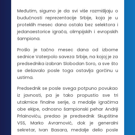
Međutim, sigurno je da svi više razmišljaju o
budućnosti reprezentacije Srbije, koja je u
proteklih mesec dana ostala bez selektora i
jedanaestorice igrača, olimpijskih i evropskih
šampiona.
Prošlo je tačno mesec dana od izborne
sednice Vaterpolo saveza Srbije, na kojoj je za
predsednika izabran Slobodan Soro, a sve što
se dešavalo posle toga ostavlja gorčinu u
ustima.
Predsednik se posle svega potpuno povukao
iz javnosti, pa je tako propustio sve tri
utakmice finalne serije, a medalje igračima
obe ekipe, odnosno šampionski pehar Andriji
Prlainoviću, predao je predsednik Skupštine
VSS, Marko Avramović, dok je generalni
sekretar, Ivan Basara, medalje delio posle