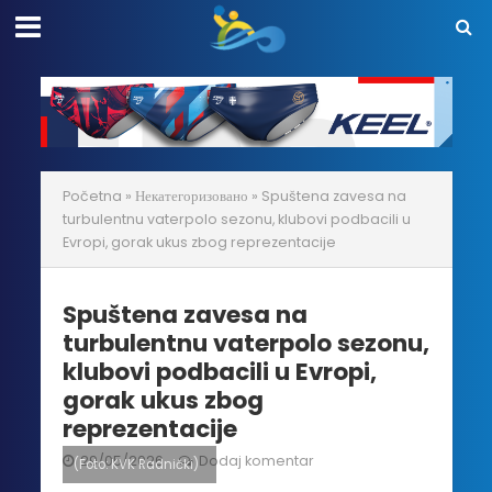
Početna
»
Некатегоризовано
»
Spuštena zavesa na
turbulentnu vaterpolo sezonu, klubovi podbacili u
Evropi, gorak ukus zbog reprezentacije
Spuštena zavesa na
turbulentnu vaterpolo sezonu,
klubovi podbacili u Evropi,
gorak ukus zbog
reprezentacije
29/05/2026
Dodaj komentar
(Foto: KVK Radnički)