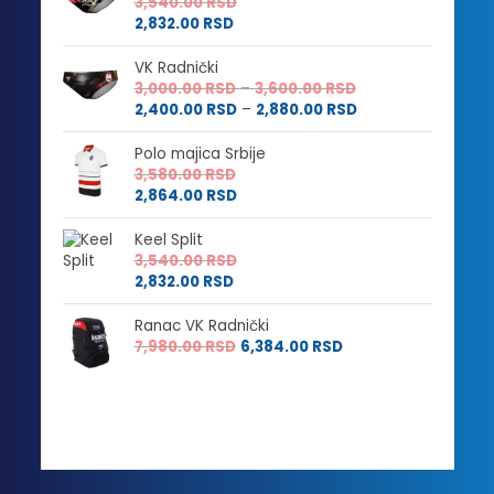
3,540.00
RSD
2,832.00
RSD
VK Radnički
Raspon
3,000.00
RSD
–
3,600.00
RSD
cena:
Raspon
2,400.00
RSD
–
2,880.00
RSD
od
cena:
3,000.00 RSD
od
Polo majica Srbije
do
2,400.00 RSD
3,580.00
RSD
3,600.00 RSD
do
2,864.00
RSD
2,880.00 RSD
Keel Split
3,540.00
RSD
2,832.00
RSD
Ranac VK Radnički
7,980.00
RSD
6,384.00
RSD