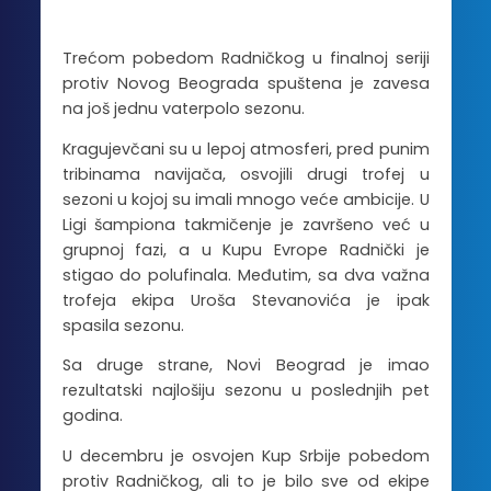
Trećom pobedom Radničkog u finalnoj seriji
protiv Novog Beograda spuštena je zavesa
na još jednu vaterpolo sezonu.
Kragujevčani su u lepoj atmosferi, pred punim
tribinama navijača, osvojili drugi trofej u
sezoni u kojoj su imali mnogo veće ambicije. U
Ligi šampiona takmičenje je završeno već u
grupnoj fazi, a u Kupu Evrope Radnički je
stigao do polufinala. Međutim, sa dva važna
trofeja ekipa Uroša Stevanovića je ipak
spasila sezonu.
Sa druge strane, Novi Beograd je imao
rezultatski najlošiju sezonu u poslednjih pet
godina.
U decembru je osvojen Kup Srbije pobedom
protiv Radničkog, ali to je bilo sve od ekipe