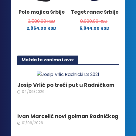
izabrane
stranici
na
Polo majica Srbije
Teget ranac Srbije
proizvoda.
stranici
3,580.00
RSD
8,680.00
RSD
proizvoda.
2,864.00
RSD
6,944.00
RSD
Ovaj
proizvod
ima
više
Možda te zanima i ovo:
varijanti.
Opcije
mogu
biti
Josip Vrlić po treći put u Radničkom
izabrane
04/06/2026
na
stranici
proizvoda.
Ivan Marcelić novi golman Radničkog
01/06/2026