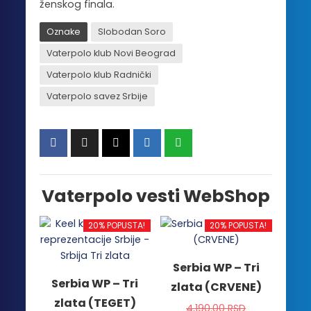
ženskog finala.
Oznake
Slobodan Soro
Vaterpolo klub Novi Beograd
Vaterpolo klub Radnički
Vaterpolo savez Srbije
Vaterpolo vesti WebShop
20% POPUSTA!
20% POPUSTA!
Serbia WP – Tri
Serbia WP – Tri
zlata (CRVENE)
zlata (TEGET)
4,190.00
RSD