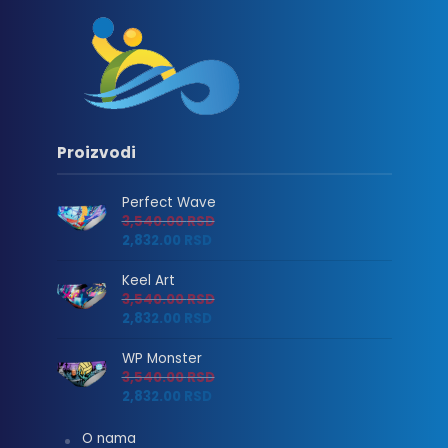
Proizvodi
Perfect Wave
3,540.00
RSD
2,832.00
RSD
Keel Art
3,540.00
RSD
2,832.00
RSD
WP Monster
3,540.00
RSD
2,832.00
RSD
O nama