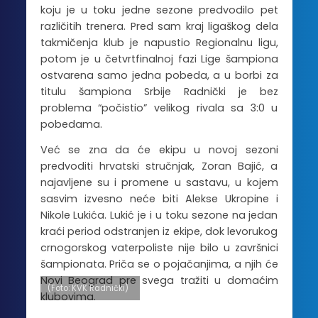
koju je u toku jedne sezone predvodilo pet
različitih trenera. Pred sam kraj ligaškog dela
takmičenja klub je napustio Regionalnu ligu,
potom je u četvrtfinalnoj fazi Lige šampiona
ostvarena samo jedna pobeda, a u borbi za
titulu šampiona Srbije Radnički je bez
problema “počistio” velikog rivala sa 3:0 u
pobedama.
Već se zna da će ekipu u novoj sezoni
predvoditi hrvatski stručnjak, Zoran Bajić, a
najavljene su i promene u sastavu, u kojem
sasvim izvesno neće biti Alekse Ukropine i
Nikole Lukića. Lukić je i u toku sezone na jedan
kraći period odstranjen iz ekipe, dok levorukog
crnogorskog vaterpoliste nije bilo u završnici
šampionata. Priča se o pojačanjima, a njih će
Novi Beograd pre svega tražiti u domaćim
(Foto: KVK Radnički)
klubovima.