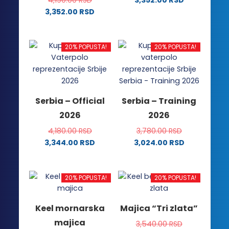
Ovaj
3,352.00
RSD
Ovaj
proizvod
proizvod
ima
ima
više
20% POPUSTA!
20% POPUSTA!
više
varijanti.
varijanti.
Opcije
Opcije
mogu
mogu
biti
Serbia – Official
Serbia – Training
biti
izabrane
2026
2026
izabrane
na
na
stranici
4,180.00
RSD
3,780.00
RSD
stranici
proizvoda.
3,344.00
RSD
3,024.00
RSD
proizvoda.
Ovaj
Ovaj
proizvod
proizvod
ima
ima
20% POPUSTA!
20% POPUSTA!
više
više
varijanti.
varijanti.
Keel mornarska
Majica “Tri zlata”
Opcije
Opcije
majica
3,540.00
RSD
mogu
mogu