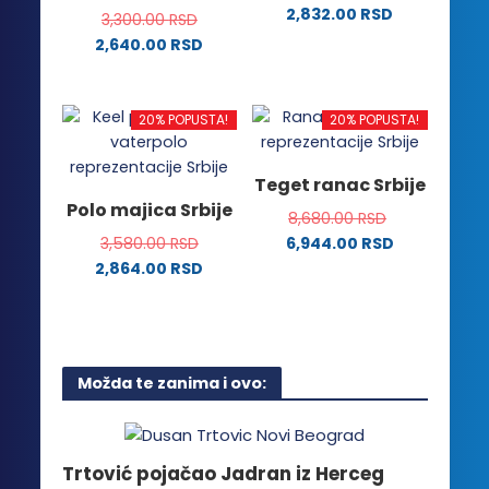
2,832.00
RSD
biti
biti
3,300.00
RSD
Ovaj
izabrane
izabrane
2,640.00
RSD
proizvod
na
na
Ovaj
ima
stranici
stranici
proizvod
više
proizvoda.
proizvoda.
ima
20% POPUSTA!
20% POPUSTA!
varijanti.
više
Opcije
varijanti.
Teget ranac Srbije
mogu
Opcije
Polo majica Srbije
biti
8,680.00
RSD
mogu
izabrane
3,580.00
RSD
6,944.00
RSD
biti
na
2,864.00
RSD
izabrane
stranici
Ovaj
na
proizvoda.
proizvod
stranici
ima
proizvoda.
više
Možda te zanima i ovo:
varijanti.
Opcije
mogu
biti
Trtović pojačao Jadran iz Herceg