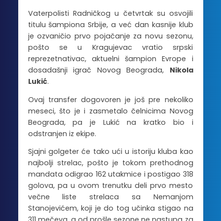
Vaterpolisti Radničkog u četvrtak su osvojili
titulu šampiona Srbije, a već dan kasnije klub
je ozvaničio prvo pojačanje za novu sezonu,
pošto se u Kragujevac vratio srpski
reprezetnativac, aktuelni šampion Evrope i
dosadašnji igrač Novog Beograda,
Nikola
Lukić
.
Ovaj transfer dogovoren je još pre nekoliko
meseci, što je i zasmetalo čelnicima Novog
Beograda, pa je Lukić na kratko bio i
odstranjen iz ekipe.
Sjajni golgeter će tako ući u istoriju kluba kao
najbolji strelac, pošto je tokom prethodnog
mandata odigrao 162 utakmice i postigao 318
golova, pa u ovom trenutku deli prvo mesto
večne liste strelaca sa Nemanjom
Stanojevićem, koji je do tog učinka stigao na
311 mečeva, a od prošle sezone ne nastupa za