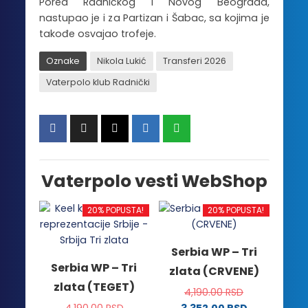
Pored Radničkog i Novog Beograda,
nastupao je i za Partizan i Šabac, sa kojima je
takođe osvajao trofeje.
Oznake
Nikola Lukić
Transferi 2026
Vaterpolo klub Radnički
Vaterpolo vesti WebShop
20% POPUSTA!
20% POPUSTA!
Serbia WP – Tri
Serbia WP – Tri
zlata (CRVENE)
zlata (TEGET)
4,190.00
RSD
4,190.00
RSD
3,352.00
RSD