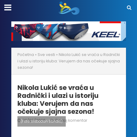
Početna
»
Sve vesti
»
Nikola Lukić se vraća u Radnički
i ulazi u istoriju kluba: Verujem da nas očekuje sjajna
sezona!
Nikola Lukić se vraća u
Radnički i ulazi u istoriju
kluba: Verujem da nas
očekuje sjajna sezona!
30/05/2026
Dodaj komentar
(Foto: Slobodan Sandić)