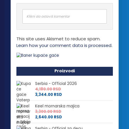
Klikni da ostaviš komentar
This site uses Akismet to reduce spam.
Learn how your comment data is processed.
Proizvodi
Serbia - Official 2026
4,180.00
RSD
3,344.00
RSD
Keel mornarska majica
3,300.00
RSD
2,640.00
RSD
Serbia - Official za decu