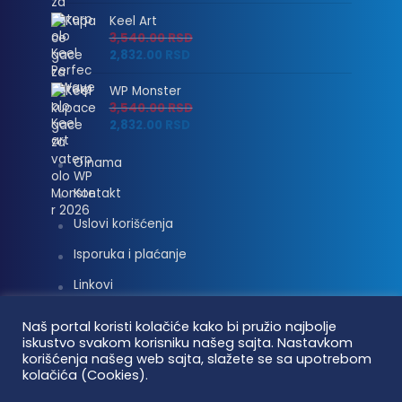
Keel Art
3,540.00
RSD
2,832.00
RSD
WP Monster
3,540.00
RSD
2,832.00
RSD
O nama
Kontakt
Uslovi korišćenja
Isporuka i plaćanje
Linkovi
Moj nalog
Naš portal koristi kolačiće kako bi pružio najbolje
iskustvo svakom korisniku našeg sajta. Nastavkom
korišćenja našeg web sajta, slažete se sa upotrebom
kolačića (Cookies).
Vaterpolo vesti © 2026. Sva prava zadržana.