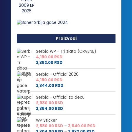
Proizvodi
Serbia WP - Tri zlata (CRVENE)
4,190.00
RSD
3,352.00
RSD
Serbia - Official 2026
4,180.00
RSD
3,344.00
RSD
Serbia - Official za decu
2,980.00
RSD
2,384.00
RSD
WP Sticker
Raspon
2,880.00
RSD
–
3,540.00
RSD
Raspon
cena:
2,304.00
RSD
–
2,832.00
RSD