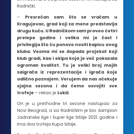
Radnički.
–
Presrećan sam što se vraćam u
Kragujevac, grad koji za mene predstavlja
drugu kuću. U Radničkom sam proveo četiri
prelepe godine i velika mi je čast i
privilegija što ću ponovo nositi kapicu ovog
kluba. Veoma mi se dopada projekat koji
klub gradi, kao i ekipa koja je već pokazala
ogroman kvalitet. Tu je veliki broj mojih
saigrača iz reprezentacije i igrača koje
odlično poznajem. Verujem da nas očekuje
sjajna sezona i da ćemo osvojiti sve
trofeje
– rekao je
Lukić
.
On je u prethodne tri sezone nastupao za
Novi Beograd, a sa Radničkim je bio šampion
Jadranske lige i Super lige Srbije 2021. godine i
ima dva trofeja Kupa Srbije.