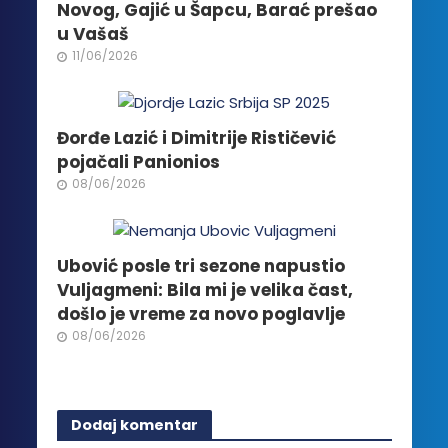
izabrane
Novog, Gajić u Šapcu, Barać prešao
na
u Vašaš
stranici
11/06/2026
proizvoda.
Đorđe Lazić i Dimitrije Rističević
pojačali Panionios
08/06/2026
Ubović posle tri sezone napustio
Vuljagmeni: Bila mi je velika čast,
došlo je vreme za novo poglavlje
08/06/2026
Dodaj komentar