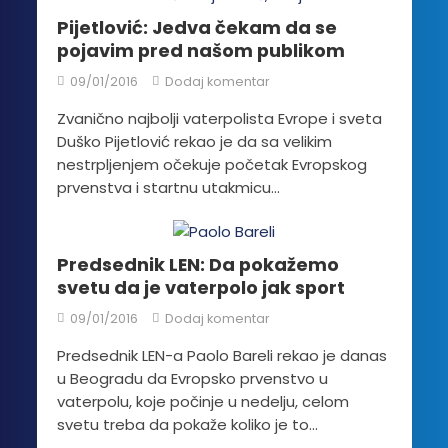
Pijetlović: Jedva čekam da se
pojavim pred našom publikom
09/01/2016
Dodaj komentar
Zvanično najbolji vaterpolista Evrope i sveta
Duško Pijetlović rekao je da sa velikim
nestrpljenjem očekuje početak Evropskog
prvenstva i startnu utakmicu...
Predsednik LEN: Da pokažemo
svetu da je vaterpolo jak sport
09/01/2016
Dodaj komentar
Predsednik LEN-a Paolo Bareli rekao je danas
u Beogradu da Evropsko prvenstvo u
vaterpolu, koje počinje u nedelju, celom
svetu treba da pokaže koliko je to...