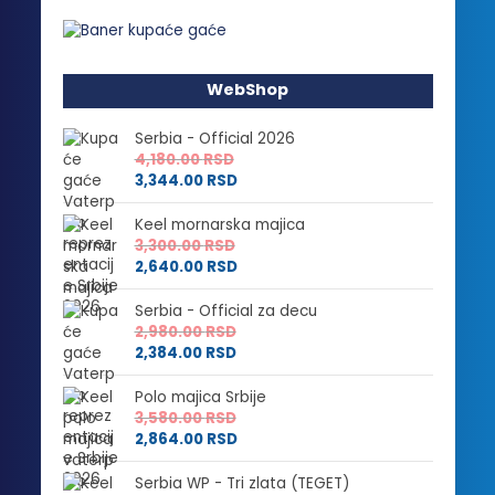
WebShop
Serbia - Official 2026
4,180.00
RSD
3,344.00
RSD
Keel mornarska majica
3,300.00
RSD
2,640.00
RSD
Serbia - Official za decu
2,980.00
RSD
2,384.00
RSD
Polo majica Srbije
3,580.00
RSD
2,864.00
RSD
Serbia WP - Tri zlata (TEGET)