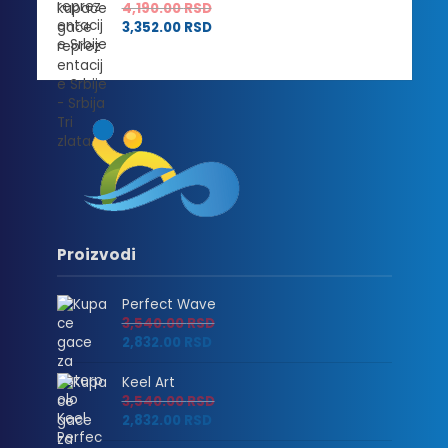
4,190.00
RSD
3,352.00
RSD
Proizvodi
Perfect Wave
3,540.00
RSD
2,832.00
RSD
Keel Art
3,540.00
RSD
2,832.00
RSD