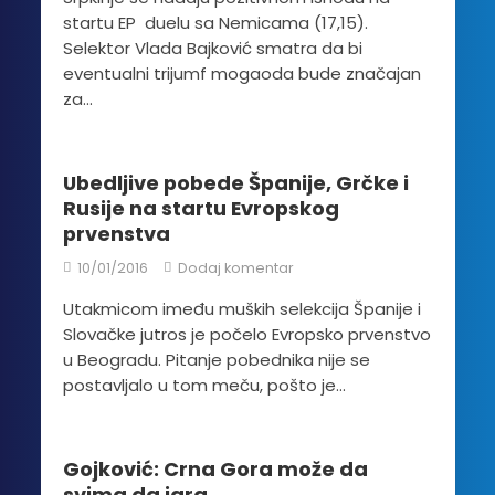
startu EP duelu sa Nemicama (17,15).
Selektor Vlada Bajković smatra da bi
eventualni trijumf mogaoda bude značajan
za...
Ubedljive pobede Španije, Grčke i
Rusije na startu Evropskog
prvenstva
10/01/2016
Dodaj komentar
Utakmicom imeđu muških selekcija Španije i
Slovačke jutros je počelo Evropsko prvenstvo
u Beogradu. Pitanje pobednika nije se
postavljalo u tom meču, pošto je...
Gojković: Crna Gora može da
svima da igra