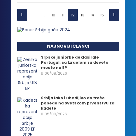
1
…
10
11
12
13
14
15
NAJNOVIJI ČLANCI
Srpske juniorke deklasirale
Portugal, sa Izraelom za deveto
mesto na EP
06/08/2026
Srbija lako i ubedljivo do treće
pobede na Svetskom prvenstvu za
kadete
05/08/2026