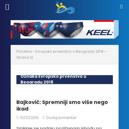
Početna
»
Evropsko prvenstvo u Beogradu 2016
»
Strana 12
Oznaka Evropsko prvenstvo u
Beogradu 2016
Bajković: Spremniji smo više nego
ikad
10/01/2016
Dodaj komentar
Srpkinje se nadaju pozitivnom ishodu na