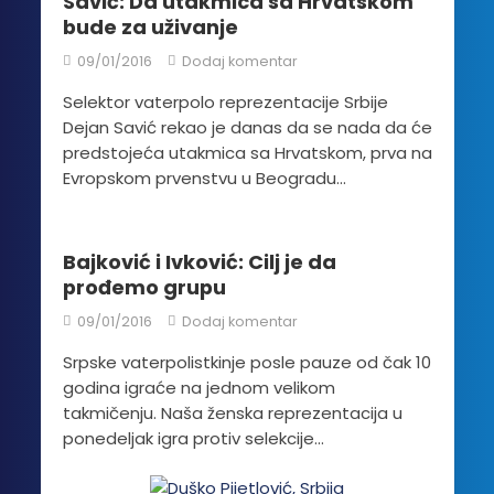
Savić: Da utakmica sa Hrvatskom
bude za uživanje
09/01/2016
Dodaj komentar
Selektor vaterpolo reprezentacije Srbije
Dejan Savić rekao je danas da se nada da će
predstojeća utakmica sa Hrvatskom, prva na
Evropskom prvenstvu u Beogradu...
Bajković i Ivković: Cilj je da
prođemo grupu
09/01/2016
Dodaj komentar
Srpske vaterpolistkinje posle pauze od čak 10
godina igraće na jednom velikom
takmičenju. Naša ženska reprezentacija u
ponedeljak igra protiv selekcije...