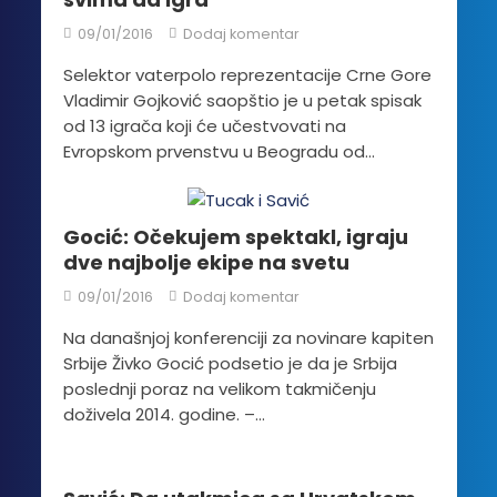
09/01/2016
Dodaj komentar
Selektor vaterpolo reprezentacije Crne Gore
Vladimir Gojković saopštio je u petak spisak
od 13 igrača koji će učestvovati na
Evropskom prvenstvu u Beogradu od...
Gocić: Očekujem spektakl, igraju
dve najbolje ekipe na svetu
09/01/2016
Dodaj komentar
Na današnjoj konferenciji za novinare kapiten
Srbije Živko Gocić podsetio je da je Srbija
poslednji poraz na velikom takmičenju
doživela 2014. godine. –...