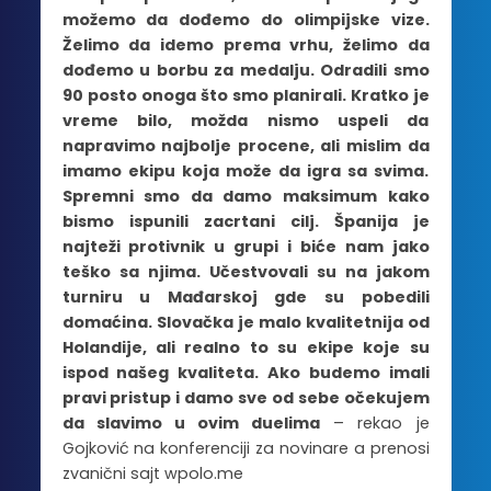
možemo da dođemo do olimpijske vize.
Želimo da idemo prema vrhu, želimo da
dođemo u borbu za medalju. Odradili smo
90 posto onoga što smo planirali. Kratko je
vreme bilo, možda nismo uspeli da
napravimo najbolje procene, ali mislim da
imamo ekipu koja može da igra sa svima.
Spremni smo da damo maksimum kako
bismo ispunili zacrtani cilj. Španija je
najteži protivnik u grupi i biće nam jako
teško sa njima. Učestvovali su na jakom
turniru u Mađarskoj gde su pobedili
domaćina. Slovačka je malo kvalitetnija od
Holandije, ali realno to su ekipe koje su
ispod našeg kvaliteta. Ako budemo imali
pravi pristup i damo sve od sebe očekujem
da slavimo u ovim duelima
– rekao je
Gojković na konferenciji za novinare a prenosi
zvanični sajt wpolo.me