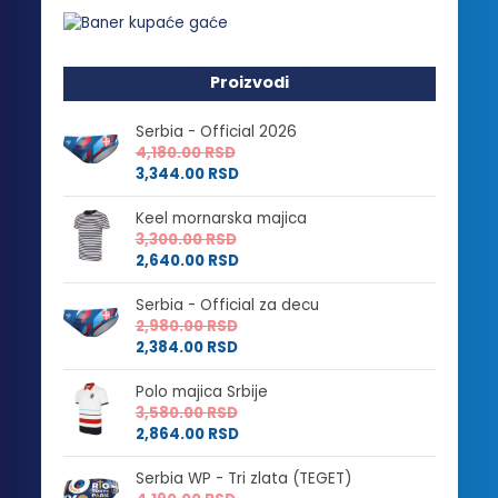
Proizvodi
Serbia - Official 2026
4,180.00
RSD
3,344.00
RSD
Keel mornarska majica
3,300.00
RSD
2,640.00
RSD
Serbia - Official za decu
2,980.00
RSD
2,384.00
RSD
Polo majica Srbije
3,580.00
RSD
2,864.00
RSD
Serbia WP - Tri zlata (TEGET)