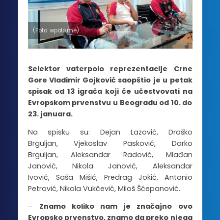
(Foto: wpolo.me)
Selektor vaterpolo reprezentacije Crne
Gore Vladimir Gojković saopštio je u petak
spisak od 13 igrača koji će učestvovati na
Evropskom prvenstvu u Beogradu od 10. do
23. januara.
Na spisku su: Dejan Lazović, Draško
Brguljan, Vjekoslav Pasković, Darko
Brguljan, Aleksandar Radović, Mlađan
Janović, Nikola Janović, Aleksandar
Ivović, Saša Mišić, Predrag Jokić, Antonio
Petrović, Nikola Vukčević, Miloš Šćepanović.
–
Znamo koliko nam je značajno ovo
Evropsko prvenstvo, znamo da preko njega