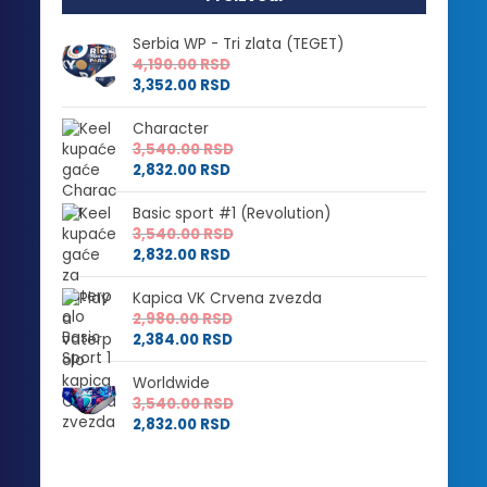
Serbia WP - Tri zlata (TEGET)
4,190.00
RSD
3,352.00
RSD
Character
3,540.00
RSD
2,832.00
RSD
Basic sport #1 (Revolution)
3,540.00
RSD
2,832.00
RSD
Kapica VK Crvena zvezda
2,980.00
RSD
2,384.00
RSD
Worldwide
3,540.00
RSD
2,832.00
RSD