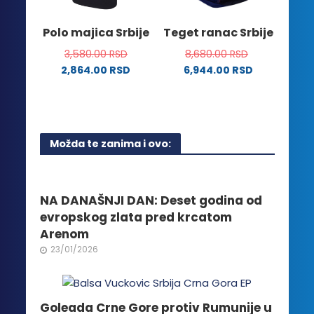
izabrane
na
Polo majica Srbije
Teget ranac Srbije
stranici
3,580.00
RSD
8,680.00
RSD
proizvoda.
2,864.00
RSD
6,944.00
RSD
Ovaj
proizvod
ima
više
Možda te zanima i ovo:
varijanti.
Opcije
mogu
biti
NA DANAŠNJI DAN: Deset godina od
izabrane
evropskog zlata pred krcatom
na
Arenom
stranici
23/01/2026
proizvoda.
Goleada Crne Gore protiv Rumunije u