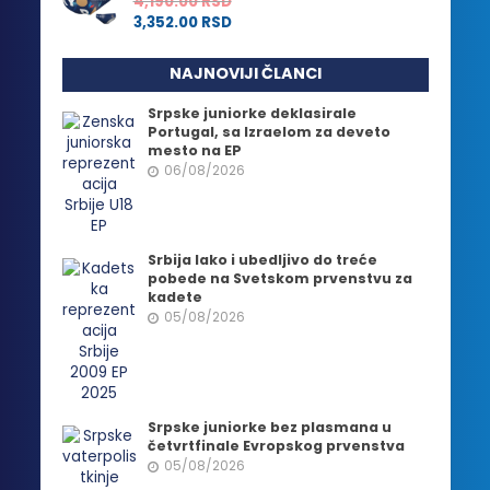
4,190.00
RSD
3,352.00
RSD
NAJNOVIJI ČLANCI
Srpske juniorke deklasirale
Portugal, sa Izraelom za deveto
mesto na EP
06/08/2026
Srbija lako i ubedljivo do treće
pobede na Svetskom prvenstvu za
kadete
05/08/2026
Srpske juniorke bez plasmana u
četvrtfinale Evropskog prvenstva
05/08/2026