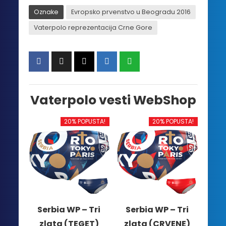
Oznake
Evropsko prvenstvo u Beogradu 2016
Vaterpolo reprezentacija Crne Gore
Vaterpolo vesti WebShop
20% POPUSTA!
20% POPUSTA!
Serbia WP – Tri
Serbia WP – Tri
zlata (TEGET)
zlata (CRVENE)