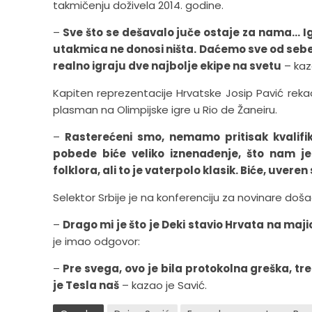
takmičenju doživela 2014. godine.
–
Sve što se dešavalo juče ostaje za nama… 
utakmica ne donosi ništa. Daćemo sve od sebe
realno igraju dve najbolje ekipe na svetu
– kaz
Kapiten reprezentacije Hrvatske Josip Pavić rekao
plasman na Olimpijske igre u Rio de Žaneiru.
–
Rasterećeni smo, nemamo pritisak kvalifik
pobede biće veliko iznenađenje, što nam je
folklora, ali to je vaterpolo klasik. Biće, uver
Selektor Srbije je na konferenciju za novinare došao
–
Drago mi je što je Deki stavio Hrvata na ma
je imao odgovor:
–
Pre svega, ovo je bila protokolna greška, t
je Tesla naš
– kazao je Savić.