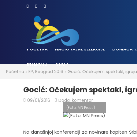
POČETNA
NACIONALNE SELEKCIJE
DOMAĆA T
INTERVJUI
SHOP
Početna
»
EP, Beograd 2016
»
Gocić: Očekujem spektakl, igraju
Gocić: Očekujem spektakl, igr
09/01/2016
Dodaj komentar
(Foto: MN Press)
Na današnjoj konferenciji za novinare kapiten Srbi