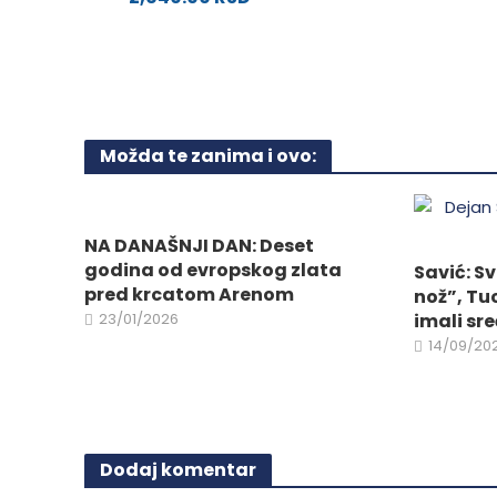
biti
Ovaj
izabra
proizvod
na
ima
stranici
više
proizvo
varijanti.
Možda te zanima i ovo:
Opcije
mogu
biti
izabrane
NA DANAŠNJI DAN: Deset
na
godina od evropskog zlata
Savić: S
stranici
pred krcatom Arenom
nož”, Tu
proizvoda.
23/01/2026
imali sr
14/09/20
Dodaj komentar