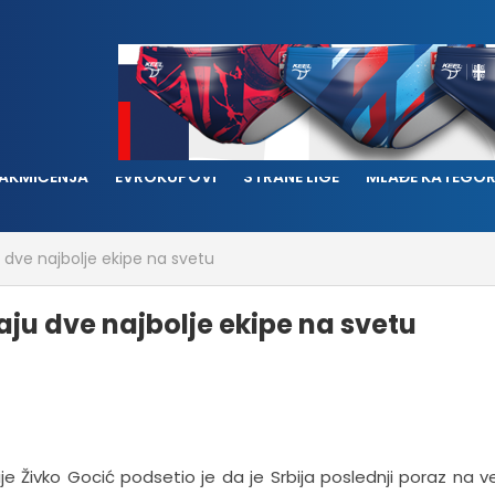
AKMIČENJA
EVROKUPOVI
STRANE LIGE
MLAĐE KATEGOR
 dve najbolje ekipe na svetu
aju dve najbolje ekipe na svetu
je Živko Gocić podsetio je da je Srbija poslednji poraz na v