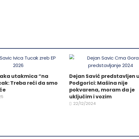
mogu
ne
biti
izabrane
na
da.
stranici
proizvoda.
vaka utakmica “na
Dejan Savić predstavljen 
cak: Treba reći da smo
Podgorici: Mašina nije
eće
pokvarena, moram da je
uključim i vozim
25
22/12/2024