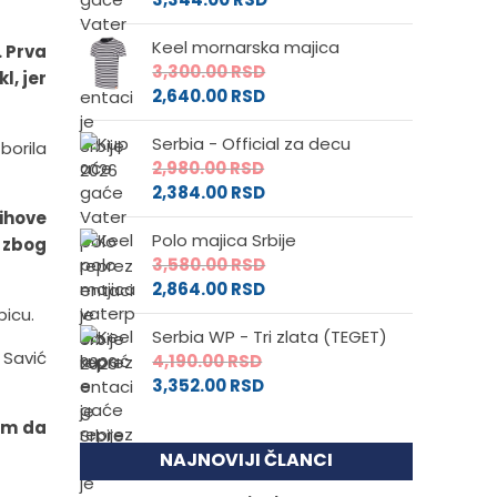
Keel mornarska majica
 Prva
3,300.00
RSD
, jer
2,640.00
RSD
Serbia - Official za decu
borila
2,980.00
RSD
2,384.00
RSD
jihove
Polo majica Srbije
 zbog
3,580.00
RSD
2,864.00
RSD
picu.
Serbia WP - Tri zlata (TEGET)
 Savić
4,190.00
RSD
3,352.00
RSD
žem da
NAJNOVIJI ČLANCI