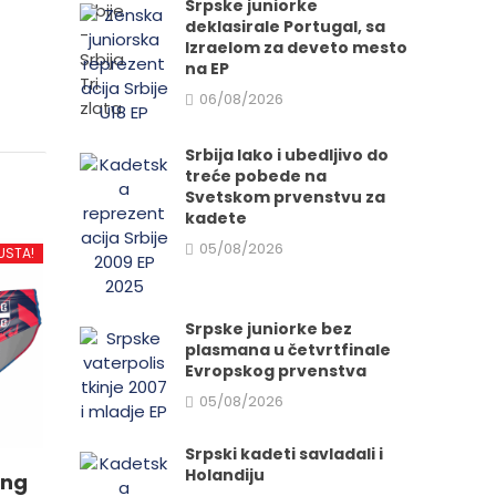
Srpske juniorke
deklasirale Portugal, sa
Izraelom za deveto mesto
na EP
06/08/2026
Srbija lako i ubedljivo do
treće pobede na
Svetskom prvenstvu za
kadete
05/08/2026
USTA!
Srpske juniorke bez
plasmana u četvrtfinale
Evropskog prvenstva
05/08/2026
Srpski kadeti savladali i
Holandiju
ing