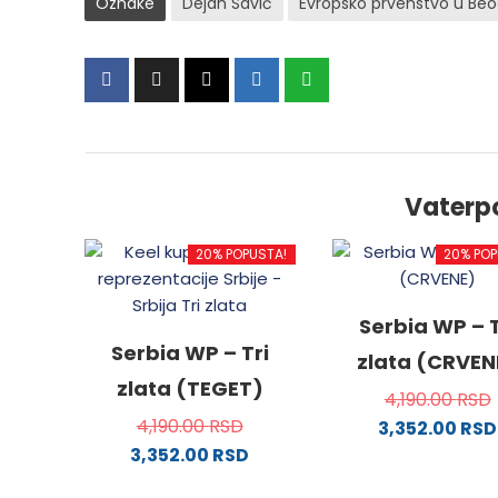
Oznake
Dejan Savić
Evropsko prvenstvo u Beo
Vaterp
20% POPUSTA!
20% POP
Serbia WP – T
Serbia WP – Tri
zlata (CRVEN
zlata (TEGET)
4,190.00
RSD
4,190.00
RSD
3,352.00
RSD
3,352.00
RSD
Ovaj
Ovaj
proizv