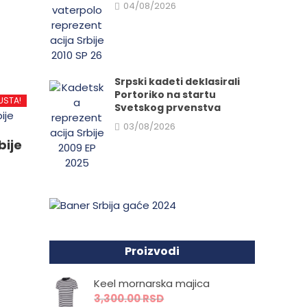
04/08/2026
Srpski kadeti deklasirali
d
Portoriko na startu
USTA!
Svetskog prvenstva
03/08/2026
.
bije
e
Proizvodi
da.
Keel mornarska majica
3,300.00
RSD