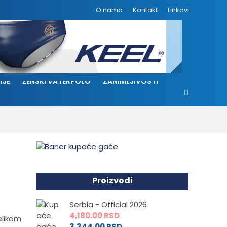
O nama
Kontakt
Linkovi
IJE
ŽENSKI VATERPOLO
ZANIMLJIVOSTI
Proizvodi
Serbia - Official 2026
4,180.00
RSD
elikom
3,344.00
RSD