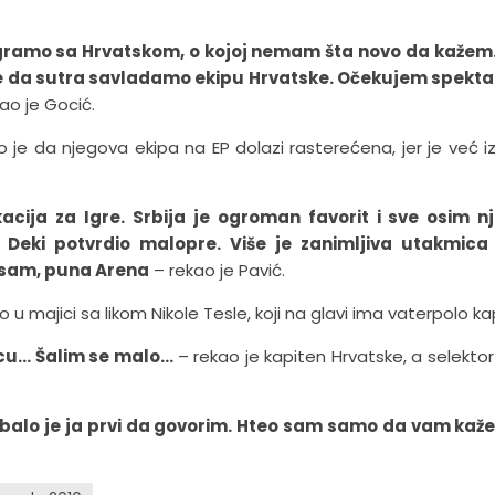
Igramo sa Hrvatskom, o kojoj nemam šta novo da kažem.
 da sutra savladamo ekipu Hrvatske. Očekujem spektakl
ao je Gocić.
 je da njegova ekipa na EP dolazi rasterećena, jer je već iz
acija za Igre. Srbija je ogroman favorit i sve osim n
 Deki potvrdio malopre. Više je zanimljiva utakmica
en sam, puna Arena
– rekao je Pavić.
 u majici sa likom Nikole Tesle, koji na glavi ima vaterpolo ka
jicu… Šalim se malo…
– rekao je kapiten Hrvatske, a selektor
rebalo je ja prvi da govorim. Hteo sam samo da vam ka