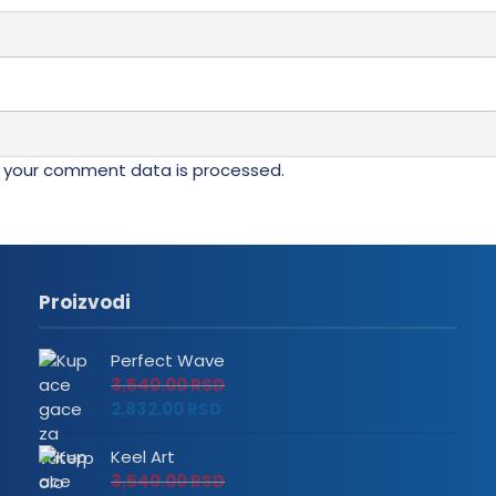
 your comment data is processed.
Proizvodi
Perfect Wave
3,540.00
RSD
2,832.00
RSD
Keel Art
3,540.00
RSD