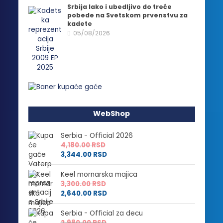
Srbija lako i ubedljivo do treće
pobede na Svetskom prvenstvu za
kadete
05/08/2026
WebShop
Serbia - Official 2026
4,180.00
RSD
3,344.00
RSD
Keel mornarska majica
3,300.00
RSD
2,640.00
RSD
Serbia - Official za decu
2,980.00
RSD