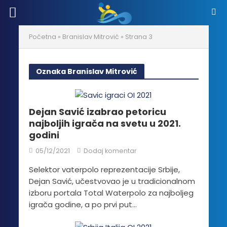
Početna
»
Branislav Mitrović
»
Strana 3
Oznaka Branislav Mitrović
Dejan Savić izabrao petoricu
najboljih igrača na svetu u 2021.
godini
05/12/2021
Dodaj komentar
Selektor vaterpolo reprezentacije Srbije,
Dejan Savić, učestvovao je u tradicionalnom
izboru portala Total Waterpolo za najboljeg
igrača godine, a po prvi put...