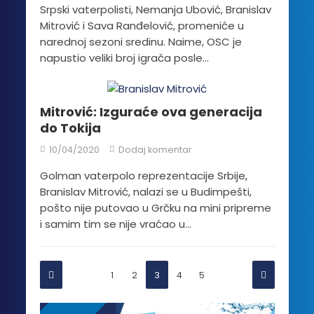
Srpski vaterpolisti, Nemanja Ubović, Branislav
Mitrović i Sava Ranđelović, promeniće u
narednoj sezoni sredinu. Naime, OSC je
napustio veliki broj igrača posle...
Mitrović: Izguraće ova generacija
do Tokija
10/04/2020
Dodaj komentar
Golman vaterpolo reprezentacije Srbije,
Branislav Mitrović, nalazi se u Budimpešti,
pošto nije putovao u Grčku na mini pripreme
i samim tim se nije vraćao u...
1
2
3
4
5