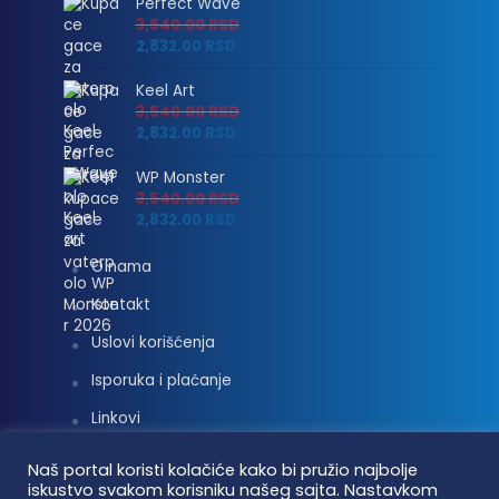
Perfect Wave
3,540.00
RSD
2,832.00
RSD
Keel Art
3,540.00
RSD
2,832.00
RSD
WP Monster
3,540.00
RSD
2,832.00
RSD
O nama
Kontakt
Uslovi korišćenja
Isporuka i plaćanje
Linkovi
Moj nalog
Naš portal koristi kolačiće kako bi pružio najbolje
iskustvo svakom korisniku našeg sajta. Nastavkom