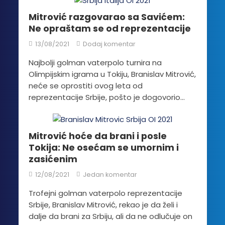
Mitrović razgovarao sa Savićem:
Ne opraštam se od reprezentacije
13/08/2021
Dodaj komentar
Najbolji golman vaterpolo turnira na
Olimpijskim igrama u Tokiju, Branislav Mitrović,
neće se oprostiti ovog leta od
reprezentacije Srbije, pošto je dogovorio...
Mitrović hoće da brani i posle
Tokija: Ne osećam se umornim i
zasićenim
12/08/2021
Jedan komentar
Trofejni golman vaterpolo reprezentacije
Srbije, Branislav Mitrović, rekao je da želi i
dalje da brani za Srbiju, ali da ne odlučuje on