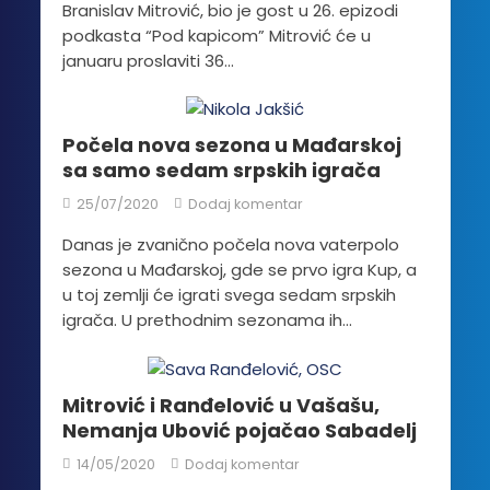
Branislav Mitrović, bio je gost u 26. epizodi
podkasta “Pod kapicom” Mitrović će u
januaru proslaviti 36...
Počela nova sezona u Mađarskoj
sa samo sedam srpskih igrača
25/07/2020
Dodaj komentar
Danas je zvanično počela nova vaterpolo
sezona u Mađarskoj, gde se prvo igra Kup, a
u toj zemlji će igrati svega sedam srpskih
igrača. U prethodnim sezonama ih...
Mitrović i Ranđelović u Vašašu,
Nemanja Ubović pojačao Sabadelj
14/05/2020
Dodaj komentar