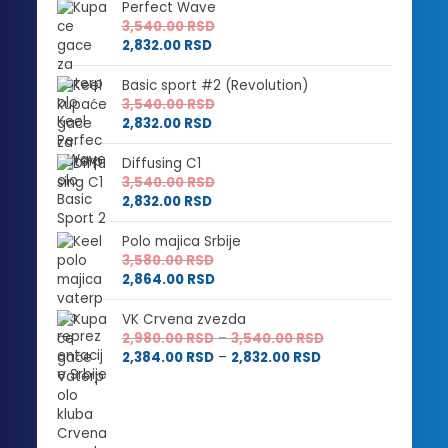
Perfect Wave
3,540.00
RSD
2,832.00
RSD
Basic sport #2 (Revolution)
3,540.00
RSD
2,832.00
RSD
Diffusing C1
3,540.00
RSD
2,832.00
RSD
Polo majica Srbije
3,580.00
RSD
2,864.00
RSD
VK Crvena zvezda
Raspon
2,980.00
RSD
–
3,540.00
RSD
Raspon
cena:
2,384.00
RSD
–
2,832.00
RSD
cena:
od
od
2,980.00 RSD
2,384.00 RSD
do
do
3,540.00 RSD