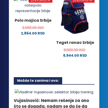
ima
20% POPUSTA!
20% POPUSTA!
varijanti.
više
Opcije
varijanti.
mogu
Opcije
Polo majica Srbije
biti
mogu
izabrane
3,580.00
RSD
biti
na
2,864.00
RSD
izabrane
stranici
Ovaj
na
Teget ranac Srbije
proizvoda.
proizvod
stranici
ima
8,680.00
RSD
proizvoda.
više
6,944.00
RSD
varijanti.
Opcije
mogu
biti
Možda te zanima i ovo:
izabrane
na
stranici
proizvoda.
Vujasinović: Nemam rešenje za ono
što se događa, nadam se da će da