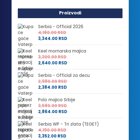
Proizvodi
Serbia - Official 2026
4,180.00
RSD
3,344.00
RSD
Keel mornarska majica
3,300.00
RSD
2,640.00
RSD
Serbia - Official za decu
2,980.00
RSD
2,384.00
RSD
Polo majica Srbije
3,580.00
RSD
2,864.00
RSD
Serbia WP - Tri zlata (TEGET)
4,190.00
RSD
3,352.00
RSD