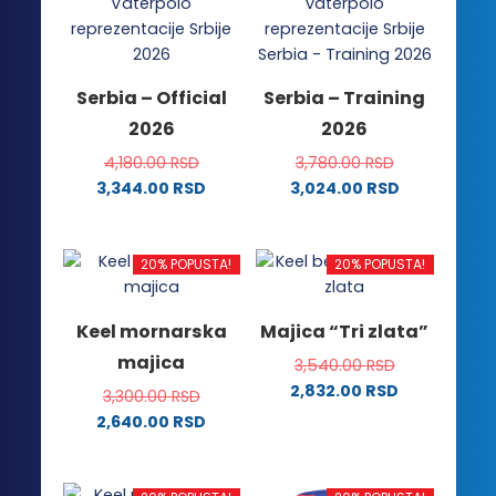
više
varijanti.
varijanti.
Opcije
Opcije
mogu
mogu
biti
Serbia – Official
Serbia – Training
biti
izabrane
2026
2026
izabrane
na
na
stranici
4,180.00
RSD
3,780.00
RSD
stranici
proizvoda.
3,344.00
RSD
3,024.00
RSD
proizvoda.
Ovaj
Ovaj
proizvod
proizvod
ima
ima
20% POPUSTA!
20% POPUSTA!
više
više
varijanti.
varijanti.
Keel mornarska
Majica “Tri zlata”
Opcije
Opcije
majica
3,540.00
RSD
mogu
mogu
2,832.00
RSD
biti
biti
3,300.00
RSD
Ovaj
izabrane
izabrane
2,640.00
RSD
proizvod
na
na
Ovaj
ima
stranici
stranici
proizvod
više
proizvoda.
proizvoda.