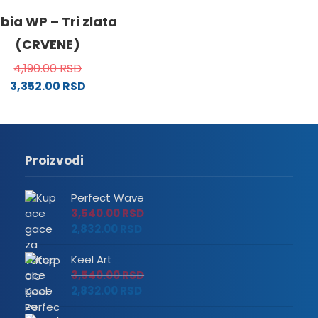
mogu
bia WP – Tri zlata
biti
(CRVENE)
izabrane
na
4,190.00
RSD
stranici
3,352.00
RSD
proizvoda.
Proizvodi
Perfect Wave
3,540.00
RSD
2,832.00
RSD
Keel Art
3,540.00
RSD
a.
2,832.00
RSD