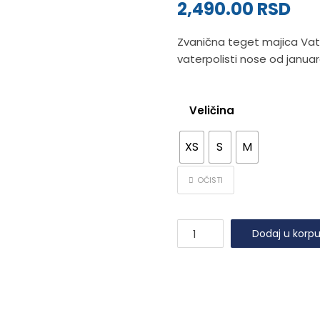
2,490.00
RSD
osnovu
ocene kupca
Zvanična teget majica Vater
vaterpolisti nose od januar
Veličina
XS
S
M
OČISTI
Teget
Dodaj u korp
majica
reprezentacije
Srbije
količina