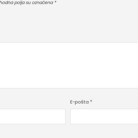
odna polja su označena
*
E-pošta
*