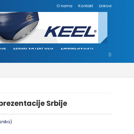
O nama
Kontakt
Linkovi
IJE
ŽENSKI VATERPOLO
ZANIMLJIVOSTI
rezentacije Srbije
snika)