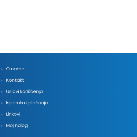
Opcije
mogu
biti
izabrane
na
stranici
proizvoda.
O nama
Kontakt
Uslovi korišćenja
Isporuka i plaćanje
Linkovi
Moj nalog