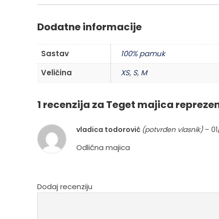
Dodatne informacije
Sastav
100% pamuk
Veličina
XS
,
S
,
M
1 recenzija za
Teget majica reprezen
vladica todorović
(potvrđen vlasnik)
–
01
Odlična majica
Dodaj recenziju