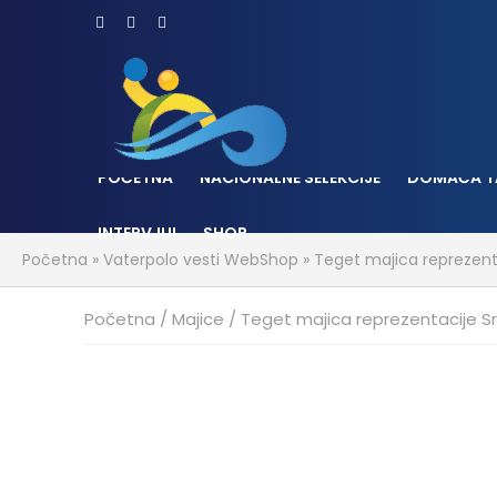
POČETNA
NACIONALNE SELEKCIJE
DOMAĆA T
INTERVJUI
SHOP
Početna
»
Vaterpolo vesti WebShop
»
Teget majica reprezenta
Početna
/
Majice
/ Teget majica reprezentacije Sr