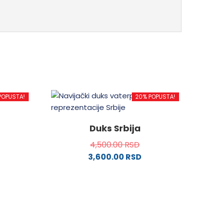
POPUSTA!
20% POPUSTA!
Duks Srbija
4,500.00
RSD
3,600.00
RSD
Ovaj
proizvod
ima
više
varijanti.