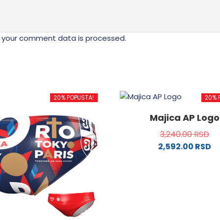
 your comment data is processed.
20% POPUSTA!
20% 
Majica AP Logo
3,240.00
RSD
2,592.00
RSD
Ovaj
proizvod
ima
više
varijanti.
Opcije