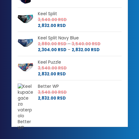
Keel Split
3,540.00
RSD
2,832.00
RSD
Keel Split Navy Blue
Raspon
2,880.00
RSD
–
3,540.00
RSD
Raspon
cena:
2,304.00
RSD
–
2,832.00
RSD
cena:
od
od
2,880.00 RSD
Keel Puzzle
2,304.00 RSD
do
3,540.00
RSD
do
3,540.00 RSD
2,832.00
RSD
2,832.00 RSD
Better WP
3,540.00
RSD
2,832.00
RSD