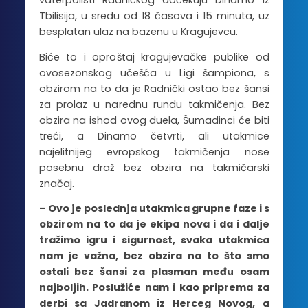
vaterpolisti Radničkog dočekuju Dinamo iz
Tbilisija, u sredu od 18 časova i 15 minuta, uz
besplatan ulaz na bazenu u Kragujevcu.
Biće to i oproštaj kragujevačke publike od
ovosezonskog učešća u Ligi šampiona, s
obzirom na to da je Radnički ostao bez šansi
za prolaz u narednu rundu takmičenja. Bez
obzira na ishod ovog duela, Šumadinci će biti
treći, a Dinamo četvrti, ali utakmice
najelitnijeg evropskog takmičenja nose
posebnu draž bez obzira na takmičarski
značaj.
– Ovo je poslednja utakmica grupne faze i s
obzirom na to da je ekipa nova i da i dalje
tražimo igru i sigurnost, svaka utakmica
nam je važna, bez obzira na to što smo
ostali bez šansi za plasman među osam
najboljih. Poslužiće nam i kao priprema za
derbi sa Jadranom iz Herceg Novog, a