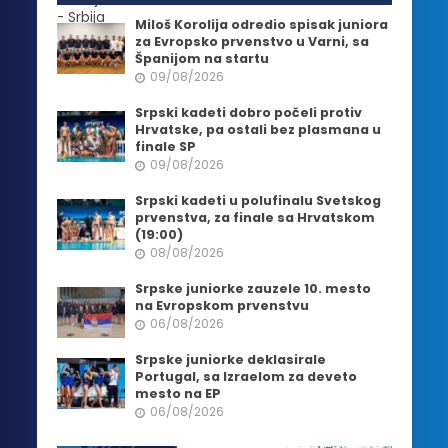
Miloš Korolija odredio spisak juniora
za Evropsko prvenstvo u Varni, sa
Španijom na startu
09/08/2026
Srpski kadeti dobro počeli protiv
Hrvatske, pa ostali bez plasmana u
finale SP
09/08/2026
Srpski kadeti u polufinalu Svetskog
prvenstva, za finale sa Hrvatskom
(19:00)
08/08/2026
Srpske juniorke zauzele 10. mesto
na Evropskom prvenstvu
06/08/2026
Srpske juniorke deklasirale
Portugal, sa Izraelom za deveto
mesto na EP
06/08/2026