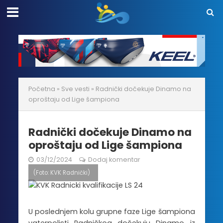
Početna
»
Sve vesti
»
Radnički dočekuje Dinamo na
oproštaju od Lige šampiona
Radnički dočekuje Dinamo na
oproštaju od Lige šampiona
03/12/2024
Dodaj komentar
(Foto: KVK Radnički)
U poslednjem kolu grupne faze Lige šampiona