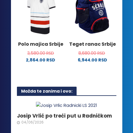
Opcije
varijanti.
mogu
Opcije
biti
mogu
izabrane
biti
na
izabrane
stranici
na
Polo majica Srbije
Teget ranac Srbije
proizvoda.
stranici
3,580.00
RSD
8,680.00
RSD
proizvoda.
2,864.00
RSD
6,944.00
RSD
Ovaj
proizvod
ima
više
Možda te zanima i ovo:
varijanti.
Opcije
mogu
biti
Josip Vrlić po treći put u Radničkom
izabrane
04/06/2026
na