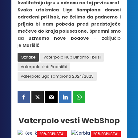
kvalitetniju igru u odnosu na taj prvi susret.
Svaka utakmica Lige šampiona donosi
određeni pritisak, ne želimo da padnemo i
prijala bi nam pobeda pred predstojeće
mečeve do kraja polusezone. Spremni smo
da uzmemo nove bodove
– zaključio
je
Murišić
.
Oznake
Vaterpolo klub Dinamo Tbilisi
Vaterpolo klub Radnički
Vaterpolo Liga šampiona 2024/2025
Vaterpolo vesti WebShop
20% POPUSTA!
20% POPUSTA!