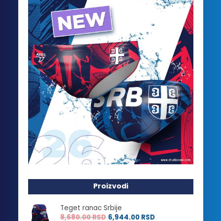
Proizvodi
Teget ranac Srbije
8,680.00
RSD
6,944.00
RSD