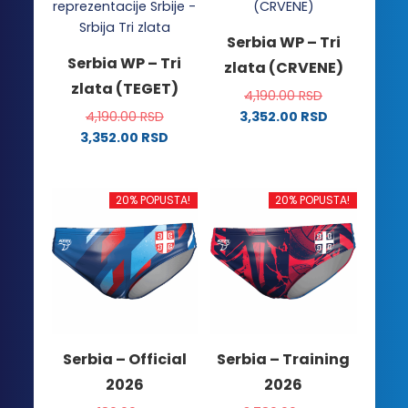
Serbia WP – Tri
Serbia WP – Tri
zlata (CRVENE)
zlata (TEGET)
4,190.00
RSD
4,190.00
RSD
3,352.00
RSD
Ovaj
3,352.00
RSD
Ovaj
proizvod
proizvod
ima
ima
više
20% POPUSTA!
20% POPUSTA!
više
varijanti.
varijanti.
Opcije
Opcije
mogu
mogu
biti
biti
izabrane
izabrane
na
na
stranici
Serbia – Official
Serbia – Training
stranici
proizvoda.
2026
2026
proizvoda.