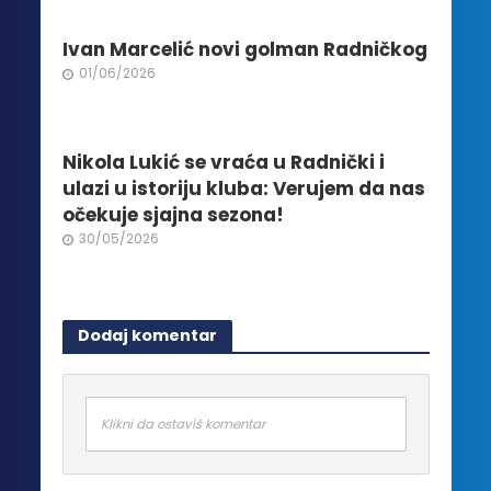
stranici
proizvoda.
Ivan Marcelić novi golman Radničkog
01/06/2026
Nikola Lukić se vraća u Radnički i
ulazi u istoriju kluba: Verujem da nas
očekuje sjajna sezona!
30/05/2026
Dodaj komentar
Klikni da ostaviš komentar