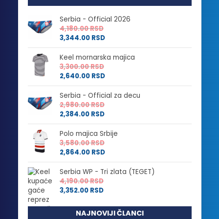
Serbia - Official 2026
4,180.00
RSD
3,344.00
RSD
Keel mornarska majica
3,300.00
RSD
2,640.00
RSD
Serbia - Official za decu
2,980.00
RSD
2,384.00
RSD
Polo majica Srbije
3,580.00
RSD
2,864.00
RSD
Serbia WP - Tri zlata (TEGET)
4,190.00
RSD
3,352.00
RSD
NAJNOVIJI ČLANCI