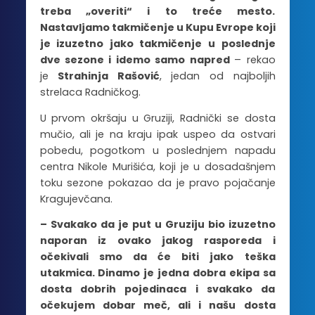
treba „overiti“ i to treće mesto.
Nastavljamo takmičenje u Kupu Evrope koji
je izuzetno jako takmičenje u poslednje
dve sezone i idemo samo napred
– rekao
je
Strahinja Rašović
, jedan od najboljih
strelaca Radničkog.
U prvom okršaju u Gruziji, Radnički se dosta
mučio, ali je na kraju ipak uspeo da ostvari
pobedu, pogotkom u poslednjem napadu
centra Nikole Murišića, koji je u dosadašnjem
toku sezone pokazao da je pravo pojačanje
Kragujevčana.
– Svakako da je put u Gruziju bio izuzetno
naporan iz ovako jakog rasporeda i
očekivali smo da će biti jako teška
utakmica. Dinamo je jedna dobra ekipa sa
dosta dobrih pojedinaca i svakako da
očekujem dobar meč, ali i našu dosta