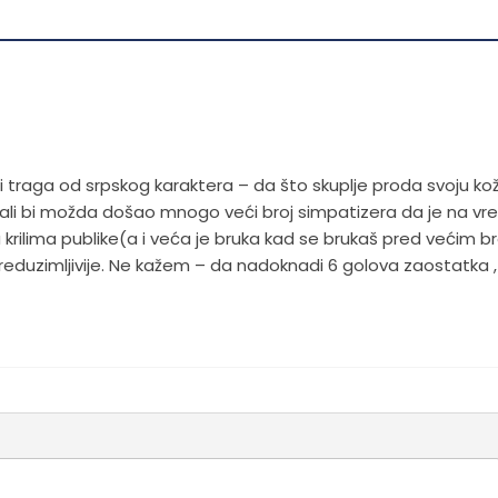
o ni traga od srpskog karaktera – da što skuplje proda svoju kož
 , ali bi možda došao mnogo veći broj simpatizera da je na v
a krilima publike(a i veća je bruka kad se brukaš pred većim b
eduzimljivije. Ne kažem – da nadoknadi 6 golova zaostatka , 