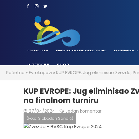
POČETNA
NACIONALNE SELEKCIJE
DOMAĆA T
INTERVJUI
SHOP
Početna
»
Evrokupovi
»
KUP EVROPE: Jug eliminisao Zvezdu, Pri
KUP EVROPE: Jug eliminisao Zv
na finalnom turniru
27/04/2024
Jedan komentar
(Foto: Slobodan Sandić)