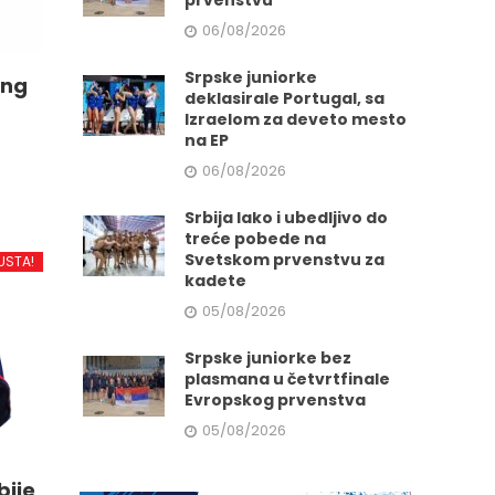
prvenstvu
06/08/2026
Srpske juniorke
ing
deklasirale Portugal, sa
Izraelom za deveto mesto
na EP
06/08/2026
Srbija lako i ubedljivo do
treće pobede na
d
Svetskom prvenstvu za
USTA!
kadete
05/08/2026
.
Srpske juniorke bez
plasmana u četvrtfinale
Evropskog prvenstva
e
05/08/2026
bije