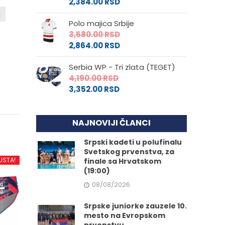
2,384.00
RSD
j
Polo majica Srbije
3,580.00
RSD
2,864.00
RSD
Serbia WP - Tri zlata (TEGET)
4,190.00
RSD
3,352.00
RSD
NAJNOVIJI ČLANCI
Srpski kadeti u polufinalu
Svetskog prvenstva, za
USTA!
finale sa Hrvatskom
(19:00)
08/08/2026
Srpske juniorke zauzele 10.
mesto na Evropskom