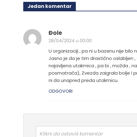
Jedan komentar
Đole
28/04/2024 u 00:00
U organizaciji , pa ni u bazenu nije bil
Jasno je da je tim drastično oslabljen
najavljena utakmica , pa bi , možda , n
posmatrača), Zvezda zaigrala bolje i pr
ni da unapred preda utakmicu.
ODGOVORI
Klikni da ostaviš komentar