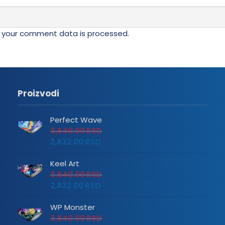
 your comment data is processed.
Proizvodi
Perfect Wave
3,540.00
RSD
2,832.00
RSD
Keel Art
3,540.00
RSD
2,832.00
RSD
WP Monster
3,540.00
RSD