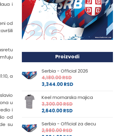
daua i
eni od
vršili
usretu
Proizvodi
umfuju
Serbia - Official 2026
:10, a
4,180.00
RSD
3,344.00
RSD
slavio
Keel mornarska majica
tona u
3,300.00
RSD
edio i
2,640.00
RSD
dio od
Serbia - Official za decu
zde su
2,980.00
RSD