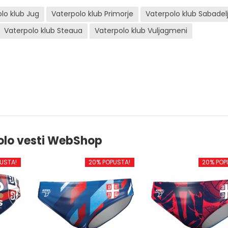
lo klub Jug
Vaterpolo klub Primorje
Vaterpolo klub Sabadel
Vaterpolo klub Steaua
Vaterpolo klub Vuljagmeni
olo vesti WebShop
USTA!
20% POPUSTA!
20% POP