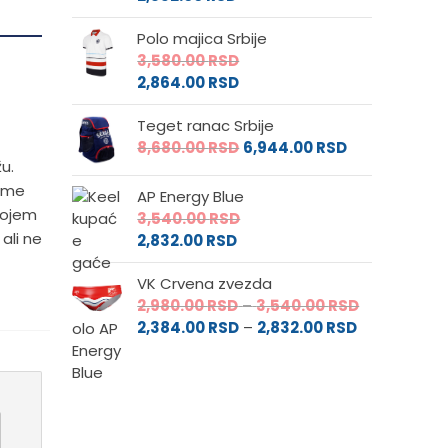
Polo majica Srbije
3,580.00
RSD
2,864.00
RSD
Teget ranac Srbije
8,680.00
RSD
6,944.00
RSD
u.
reme
AP Energy Blue
rojem
3,540.00
RSD
ali ne
2,832.00
RSD
VK Crvena zvezda
Raspon
2,980.00
RSD
–
3,540.00
RSD
Raspon
cena:
2,384.00
RSD
–
2,832.00
RSD
cena:
od
od
2,980.00 RS
2,384.00 RS
do
do
3,540.00 RS
2,832.00 RSD