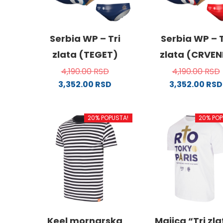
Serbia WP – Tri
Serbia WP – T
zlata (TEGET)
zlata (CRVEN
4,190.00
RSD
4,190.00
RSD
3,352.00
RSD
3,352.00
RSD
Ovaj
Ovaj
proizvod
proizv
20% POPUSTA!
20% POP
ima
ima
više
više
varijanti.
varijanti
Opcije
Opcije
mogu
mogu
biti
biti
izabrane
izabra
na
na
stranici
stranici
Keel mornarska
Majica “Tri zl