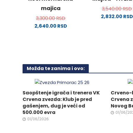
proizvoda.
proizvo
majica
3,540.00
RSD
2,832.00
RSD
3,300.00
RSD
Ovaj
2,640.00
RSD
proizv
Ovaj
ima
proizvod
više
ima
varijanti
više
Opcije
varijanti.
mogu
Možda te zanima i ovo:
Opcije
biti
mogu
izabra
biti
na
izabrane
Saopštenje igrača i trenera VK
Crveno-b
stranici
na
Crvena zvezda: Klub je pred
Crvena z
proizvo
stranici
gašenjem, dug je veći od
Novog B
proizvoda.
500.000 evra
01/06/20
01/06/2026