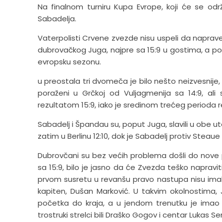
Na finalnom turniru Kupa Evrope, koji će se održa
Sabadelja.
Vaterpolisti Crvene zvezde nisu uspeli da naprav
dubrovačkog Juga, najpre sa 15:9 u gostima, a pot
evropsku sezonu.
u preostala tri dvomeča je bilo nešto neizvesnije,
poraženi u Grčkoj od Vuljagmenija sa 14:9, ali 
rezultatom 15:9, iako je sredinom trećeg perioda re
Sabadelj i Špandau su, poput Juga, slavili u obe 
zatim u Berlinu 12:10, dok je Sabadelj protiv Steaue s
Dubrovčani su bez većih problema došli do nove 
sa 15:9, bilo je jasno da će Zvezda teško naprav
prvom susretu u revanšu pravo nastupa nisu imal
kapiten, Dušan Marković. U takvim okolnostima,
početka do kraja, a u jendom trenutku je imao 
trostruki strelci bili Draško Gogov i centar Lukas 