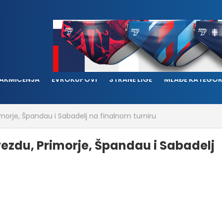
AKMIČENJA
EVROKUPOVI
STRANE LIGE
MLAĐE KATEGOR
morje, Špandau i Sabadelj na finalnom turniru
ezdu, Primorje, Špandau i Sabadelj