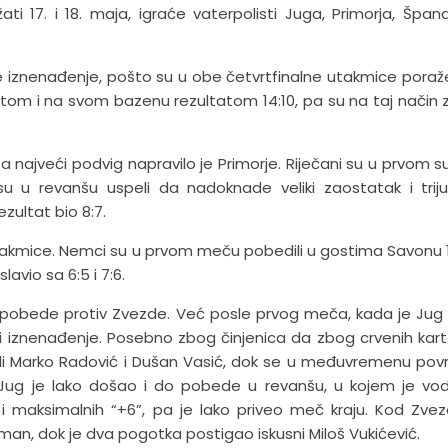
ti 17. i 18. maja, igraće vaterpolisti Juga, Primorja, Špan
e iznenađenje, pošto su u obe četvrtfinalne utakmice poraž
om i na svom bazenu rezultatom 14:10, pa su na taj način za
 a najveći podvig napravilo je Primorje. Riječani su u prvom s
su u revanšu uspeli da nadoknade veliki zaostatak i trij
zultat bio 8:7.
utakmice. Nemci su u prvom meču pobedili u gostima Savonu 11
lavio sa 6:5 i 7:6.
pobede protiv Zvezde. Već posle prvog meča, kada je Jug 
iti iznenađenje. Posebno zbog činjenica da zbog crvenih kar
i Marko Radović i Dušan Vasić, dok se u međuvremenu povr
 Jug je lako došao i do pobede u revanšu, u kojem je vo
i maksimalnih “+6”, pa je lako priveo meč kraju. Kod Zve
Seman, dok je dva pogotka postigao iskusni Miloš Vukićević.