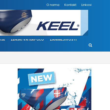
O nama
Kontakt
Linkovi
IJE
ŽENSKI VATERPOLO
ZANIMLJIVOSTI