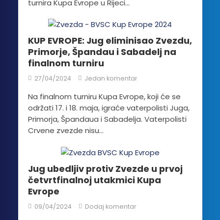
turnira Kupa Evrope u Rijeci...
KUP EVROPE: Jug eliminisao Zvezdu,
Primorje, Špandau i Sabadelj na
finalnom turniru
27/04/2024
Jedan komentar
Na finalnom turniru Kupa Evrope, koji će se
održati 17. i 18. maja, igraće vaterpolisti Juga,
Primorja, Špandaua i Sabadelja. Vaterpolisti
Crvene zvezde nisu...
Jug ubedljiv protiv Zvezde u prvoj
četvrtfinalnoj utakmici Kupa
Evrope
09/04/2024
Dodaj komentar