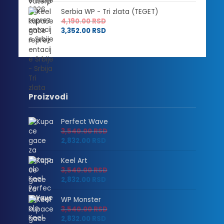
Serbia WP - Tri zlata (TEGET)
4,190.00
RSD
3,352.00
RSD
Proizvodi
Perfect Wave
3,540.00
RSD
2,832.00
RSD
Keel Art
3,540.00
RSD
2,832.00
RSD
WP Monster
3,540.00
RSD
2,832.00
RSD