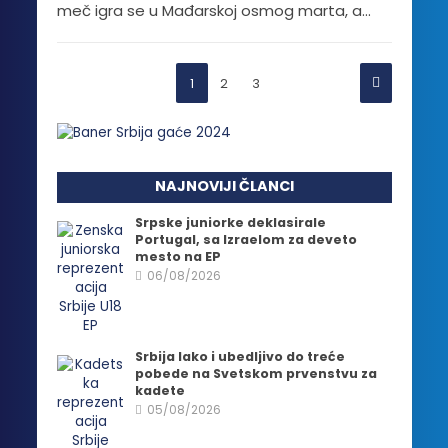
meč igra se u Mađarskoj osmog marta, a...
1
2
3
NAJNOVIJI ČLANCI
Srpske juniorke deklasirale
Portugal, sa Izraelom za deveto
mesto na EP
06/08/2026
Srbija lako i ubedljivo do treće
pobede na Svetskom prvenstvu za
kadete
05/08/2026