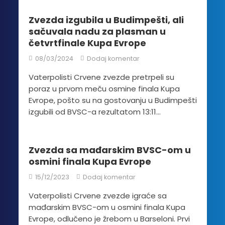
Zvezda izgubila u Budimpešti, ali
sačuvala nadu za plasman u
četvrtfinale Kupa Evrope
08/03/2024
Dodaj komentar
Vaterpolisti Crvene zvezde pretrpeli su
poraz u prvom meču osmine finala Kupa
Evrope, pošto su na gostovanju u Budimpešti
izgubili od BVSC-a rezultatom 13:11...
Zvezda sa mađarskim BVSC-om u
osmini finala Kupa Evrope
15/12/2023
Dodaj komentar
Vaterpolisti Crvene zvezde igraće sa
mađarskim BVSC-om u osmini finala Kupa
Evrope, odlučeno je žrebom u Barseloni. Prvi