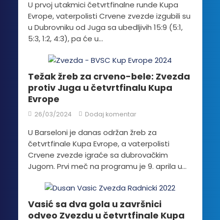
U prvoj utakmici četvrtfinalne runde Kupa
Evrope, vaterpolisti Crvene zvezde izgubili su
u Dubrovniku od Juga sa ubedljivih 15:9 (5:1,
5:3, 1:2, 4:3), pa će u...
Težak žreb za crveno-bele: Zvezda
protiv Juga u četvrtfinalu Kupa
Evrope
26/03/2024
Dodaj komentar
U Barseloni je danas održan žreb za
četvrtfinale Kupa Evrope, a vaterpolisti
Crvene zvezde igraće sa dubrovačkim
Jugom. Prvi meč na programu je 9. aprila u...
Vasić sa dva gola u završnici
odveo Zvezdu u četvrtfinale Kupa