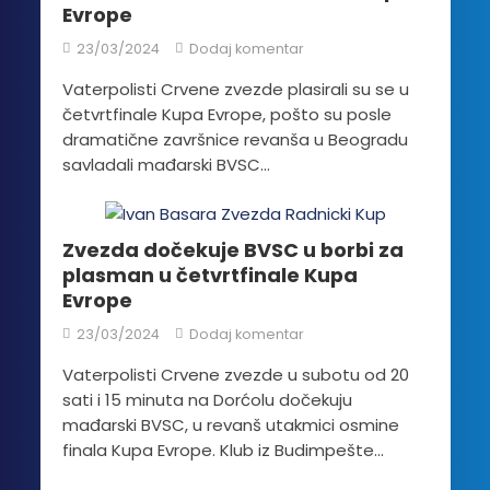
Evrope
23/03/2024
Dodaj komentar
Vaterpolisti Crvene zvezde plasirali su se u
četvrtfinale Kupa Evrope, pošto su posle
dramatične završnice revanša u Beogradu
savladali mađarski BVSC...
Zvezda dočekuje BVSC u borbi za
plasman u četvrtfinale Kupa
Evrope
23/03/2024
Dodaj komentar
Vaterpolisti Crvene zvezde u subotu od 20
sati i 15 minuta na Dorćolu dočekuju
mađarski BVSC, u revanš utakmici osmine
finala Kupa Evrope. Klub iz Budimpešte...