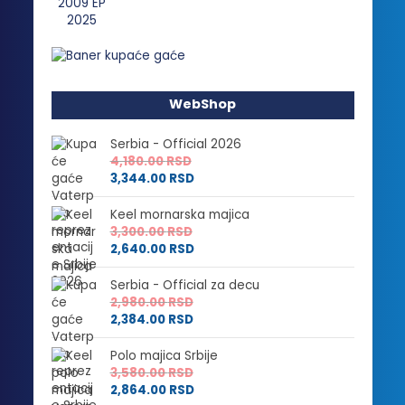
WebShop
Serbia - Official 2026
4,180.00
RSD
3,344.00
RSD
Keel mornarska majica
3,300.00
RSD
2,640.00
RSD
Serbia - Official za decu
2,980.00
RSD
2,384.00
RSD
Polo majica Srbije
3,580.00
RSD
2,864.00
RSD