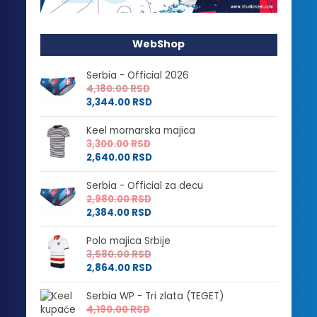
WebShop
Serbia - Official 2026
4,180.00
RSD
3,344.00
RSD
Keel mornarska majica
3,300.00
RSD
2,640.00
RSD
Serbia - Official za decu
2,980.00
RSD
2,384.00
RSD
Polo majica Srbije
3,580.00
RSD
2,864.00
RSD
Serbia WP - Tri zlata (TEGET)
4,190.00
RSD