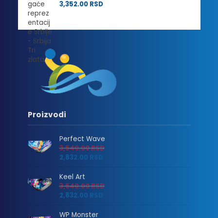
3,352.00
RSD
Proizvodi
Perfect Wave
3,540.00
RSD
2,832.00
RSD
Keel Art
3,540.00
RSD
2,832.00
RSD
WP Monster