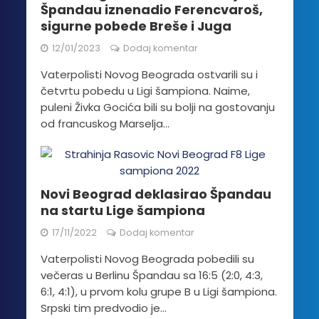
Špandau iznenadio Ferencvaroš,
sigurne pobede Breše i Juga
12/01/2023
Dodaj komentar
Vaterpolisti Novog Beograda ostvarili su i
četvrtu pobedu u Ligi šampiona. Naime,
puleni Živka Gocića bili su bolji na gostovanju
od francuskog Marselja...
Novi Beograd deklasirao Špandau
na startu Lige šampiona
17/11/2022
Dodaj komentar
Vaterpolisti Novog Beograda pobedili su
večeras u Berlinu Špandau sa 16:5 (2:0, 4:3,
6:1, 4:1), u prvom kolu grupe B u Ligi šampiona.
Srpski tim predvodio je...