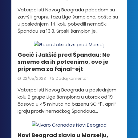
Vaterpolisti Novog Beograda pobedom su
završili grupnu fazu Lige šampiona, pošto su
u poslednjem, 14. kolu pobedili nemački
Špandau sa 13:8. Srpski šampion je...
Gocić i Jakšić pred Špandau: Ne
smemo da ih potcenimo, ovo je
priprema za fajnal-ejt
22/05/2023
Dodaj komentar
Vaterpolisti Novog Beograda u poslednjem
kolu B grupe Lige šampiona u utorak od 19
časova u 45 minuta na bazenu SC “11. april”
igraju protiv nemačkog Špandaua...
Novi Beograd slavio u Marselju,