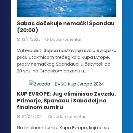
Šabac dočekuje nemački Špandau
(20:00)
13/11/2025
Dodaj komentar
Vaterpolisti Šapca nastavljaju svoju evropsku
priču utakmicom trećeg kola Kupa Evrope,
protiv nemačkog Špandaua, u četvrtak od
20 sati na Gradskom bazenu u...
KUP EVROPE: Jug eliminisao Zvezdu,
Primorje, Špandau i Sabadelj na
finalnom turniru
27/04/2024
Jedan komentar
Na finalnom turniru Kupa Evrope, koji će se