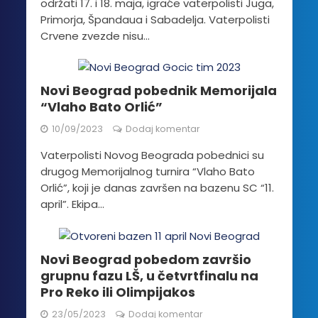
održati 17. i 18. maja, igraće vaterpolisti Juga,
Primorja, Špandaua i Sabadelja. Vaterpolisti
Crvene zvezde nisu...
Novi Beograd pobednik Memorijala
“Vlaho Bato Orlić”
10/09/2023
Dodaj komentar
Vaterpolisti Novog Beograda pobednici su
drugog Memorijalnog turnira “Vlaho Bato
Orlić”, koji je danas završen na bazenu SC “11.
april”. Ekipa...
Novi Beograd pobedom završio
grupnu fazu LŠ, u četvrtfinalu na
Pro Reko ili Olimpijakos
23/05/2023
Dodaj komentar