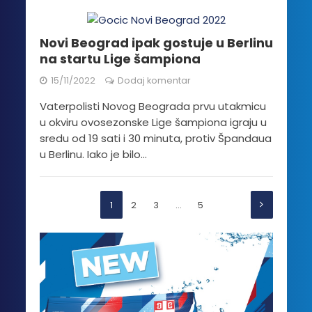
Novi Beograd ipak gostuje u Berlinu
na startu Lige šampiona
15/11/2022
Dodaj komentar
Vaterpolisti Novog Beograda prvu utakmicu
u okviru ovosezonske Lige šampiona igraju u
sredu od 19 sati i 30 minuta, protiv Špandaua
u Berlinu. Iako je bilo...
1
2
3
…
5