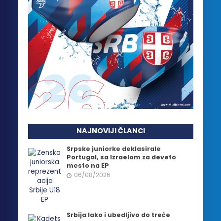
NAJNOVIJI ČLANCI
Srpske juniorke deklasirale
Portugal, sa Izraelom za deveto
mesto na EP
06/08/2026
Srbija lako i ubedljivo do treće