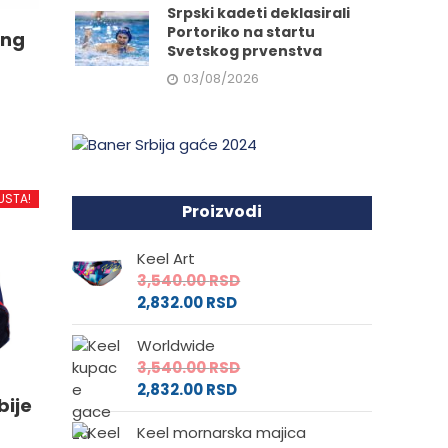
Srpski kadeti deklasirali
Portoriko na startu
ing
Svetskog prvenstva
03/08/2026
d
USTA!
Proizvodi
.
Keel Art
3,540.00
RSD
2,832.00
RSD
Worldwide
e
3,540.00
RSD
2,832.00
RSD
bije
da.
Keel mornarska majica