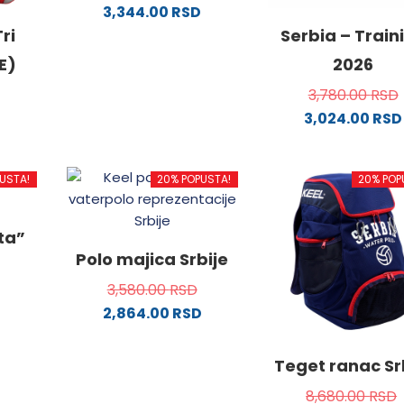
3,344.00
RSD
Ovaj
ri
Serbia – Train
proizvod
E)
2026
ima
3,780.00
RSD
više
3,024.00
RSD
varijanti.
Ovaj
Opcije
od
proizvo
mogu
USTA!
20% POPUSTA!
20% POP
ima
biti
više
izabrane
.
varijanti
na
ata”
Opcije
stranici
Polo majica Srbije
mogu
proizvoda.
3,580.00
RSD
biti
2,864.00
RSD
ne
izabran
od
Ovaj
na
proizvod
stranici
Teget ranac Sr
da.
ima
proizvo
8,680.00
RSD
.
više