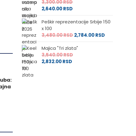
3,300.00
RSD
2,640.00
RSD
Peškir reprezentacije Srbije 150
x 100
3,480.00
RSD
2,784.00
RSD
Majica "Tri zlata"
3,540.00
RSD
2,832.00
RSD
luba:
ajna