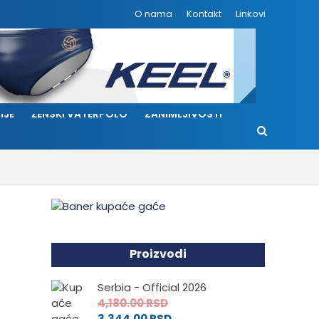
O nama
Kontakt
Linkovi
IJE
ŽENSKI VATERPOLO
ZANIMLJIVOSTI
Proizvodi
Serbia - Official 2026
4,180.00
RSD
3,344.00
RSD