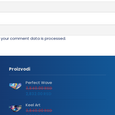
 your comment data is processed.
Proizvodi
Perfect Wave
3,540.00
RSD
2,832.00
RSD
Keel Art
3,540.00
RSD