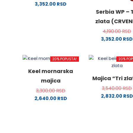
3,352.00
RSD
Ovaj
Serbia WP – T
proizvod
zlata (CRVEN
ima
4,190.00
RSD
više
3,352.00
RSD
varijanti.
Ovaj
Opcije
proizv
mogu
20% POPUSTA!
20% POP
ima
biti
više
izabrane
Keel mornarska
varijanti
na
Majica “Tri zl
majica
Opcije
stranici
3,540.00
RSD
mogu
proizvoda.
3,300.00
RSD
2,832.00
RSD
biti
2,640.00
RSD
izabra
Ovaj
Ovaj
na
proizv
proizvod
stranici
ima
ima
proizvo
više
više
varijanti