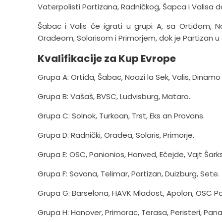
Vaterpolisti Partizana, Radničkog, Šapca i Valisa do
Šabac i Valis će igrati u grupi A, sa Ortiđom, 
Oradeom, Solarisom i Primorjem, dok je Partizan u gr
Kvalifikacije za Kup Evrope
Grupa A: Ortiđa, Šabac, Noazi la Sek, Valis, Dinamo
Grupa B: Vašaš, BVSC, Ludvisburg, Mataro.
Grupa C: Solnok, Turkoan, Trst, Eks an Provans.
Grupa D: Radnički, Oradea, Solaris, Primorje.
Grupa E: OSC, Panionios, Honved, Ečejde, Vajt Šark
Grupa F: Savona, Telimar, Partizan, Duizburg, Sete.
Grupa G: Barselona, HAVK Mladost, Apolon, OSC 
Grupa H: Hanover, Primorac, Terasa, Peristeri, Pana