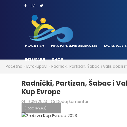
POČETNA
NACIONALNE SELEKCIJE
DOMAĆA T
INTERVJUI
SHOP
Početna
»
Evrokupovi
»
Radnički, Partizan, Šabac i Valis dobili
Radnički, Partizan, Šabac i Val
Kup Evrope
11/09/2023
Dodaj komentar
(Foto: len.eu)