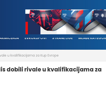
AKMIČENJA
EVROKUPOVI
STRANE LIGE
MLAĐE KATEGOR
 rivale u kvalifikacijama za Kup Evrope
is dobili rivale u kvalifikacijama za