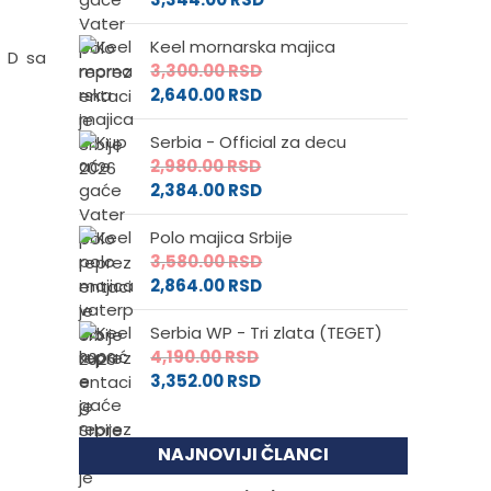
Keel mornarska majica
i D sa
3,300.00
RSD
2,640.00
RSD
Serbia - Official za decu
2,980.00
RSD
2,384.00
RSD
Polo majica Srbije
3,580.00
RSD
2,864.00
RSD
Serbia WP - Tri zlata (TEGET)
4,190.00
RSD
3,352.00
RSD
NAJNOVIJI ČLANCI