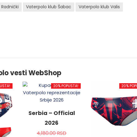
 Radnički
Vaterpolo klub Šabac
Vaterpolo klub Valis
olo vesti WebShop
USTA!
20% POPUSTA!
20% POP
Serbia – Official
2026
4,180.00
RSD