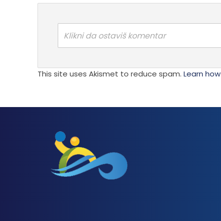
Klikni da ostaviš komentar
This site uses Akismet to reduce spam.
Learn how