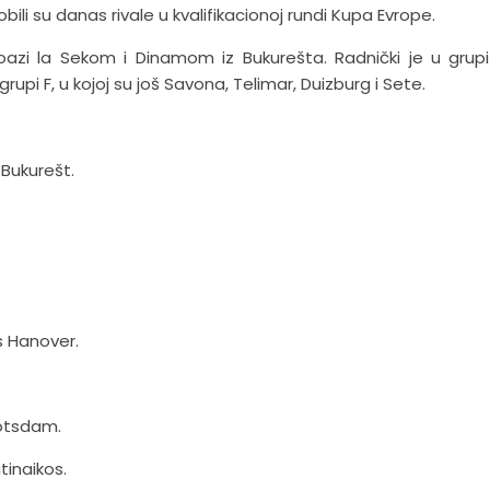
bili su danas rivale u kvalifikacionoj rundi Kupa Evrope.
Noazi la Sekom i Dinamom iz Bukurešta. Radnički je u grup
upi F, u kojoj su još Savona, Telimar, Duizburg i Sete.
 Bukurešt.
s Hanover.
Potsdam.
tinaikos.