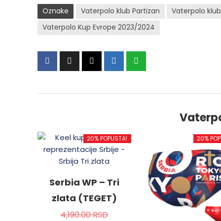
Oznake
Vaterpolo klub Partizan
Vaterpolo klub
Vaterpolo Kup Evrope 2023/2024
Vaterp
20% POPUSTA!
20% POP
Serbia WP – Tri
zlata (TEGET)
4,190.00
RSD