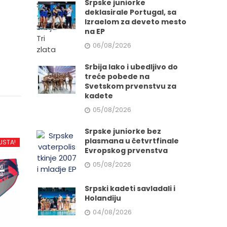
Srpske juniorke
deklasirale Portugal, sa
Izraelom za deveto mesto
na EP
06/08/2026
Srbija lako i ubedljivo do
treće pobede na
Svetskom prvenstvu za
kadete
05/08/2026
Srpske juniorke bez
plasmana u četvrtfinale
USTA!
Evropskog prvenstva
05/08/2026
Srpski kadeti savladali i
Holandiju
04/08/2026