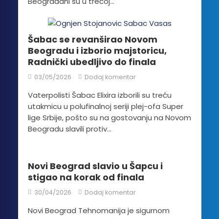
Beograđani su u trećoj...
Šabac se revanširao Novom
Beogradu i izborio majstoricu,
Radnički ubedljivo do finala
03/05/2026
Dodaj komentar
Vaterpolisti Šabac Elixira izborili su treću
utakmicu u polufinalnoj seriji plej-ofa Super
lige Srbije, pošto su na gostovanju na Novom
Beogradu slavili protiv...
Novi Beograd slavio u Šapcu i
stigao na korak od finala
30/04/2026
Dodaj komentar
Novi Beograd Tehnomanija je sigurnom