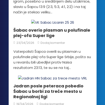
igrom, posebno u središnjem delu utakmice,
slavio u Šapcu 13:9 (2:3, 5:3, 4:1, 2:2) i na taj
način je stekao veliku...
Šabac overio plasman u polufinale
plej-ofa Super lige
23/04/2026
Dodaj komentar
Vaterpolisti Šapca overili su plasman u
polufinale plej-ofa Super lige Srbije, pošto su
u revanšu bili ubedljivi protiv Naisa
rezultatom 23:13, te su se na taj...
Jadran posle peteraca pobedio
Šabac u borbi za treće mesto u
Regionalnoj ligi
19/04/2026
Dodaj komentar