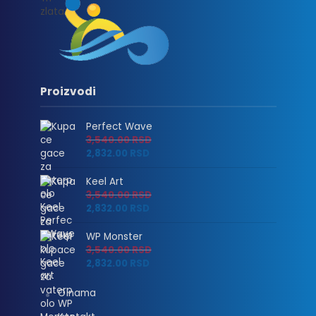
Proizvodi
Perfect Wave
3,540.00
RSD
2,832.00
RSD
Keel Art
3,540.00
RSD
2,832.00
RSD
WP Monster
3,540.00
RSD
2,832.00
RSD
O nama