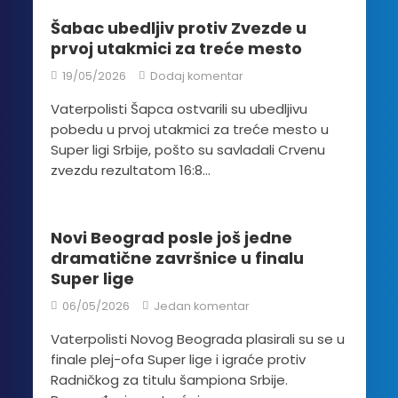
Šabac ubedljiv protiv Zvezde u
prvoj utakmici za treće mesto
19/05/2026
Dodaj komentar
Vaterpolisti Šapca ostvarili su ubedljivu
pobedu u prvoj utakmici za treće mesto u
Super ligi Srbije, pošto su savladali Crvenu
zvezdu rezultatom 16:8...
Novi Beograd posle još jedne
dramatične završnice u finalu
Super lige
06/05/2026
Jedan komentar
Vaterpolisti Novog Beograda plasirali su se u
finale plej-ofa Super lige i igraće protiv
Radničkog za titulu šampiona Srbije.