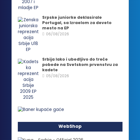
Srpske juniorke deklasirale
Portugal, sa Izraelom za deveto
mesto na EP
06/08/2026
Srbija lako i ubedljivo do treće
pobede na Svetskom prvenstvu za
kadete
05/08/2026
WebShop