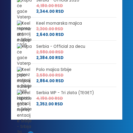
Serbia - Official 2026
4,180.00
RSD
3,344.00
RSD
Keel mornarska majica
3,300.00
RSD
2,640.00
RSD
Serbia - Official za decu
2,980.00
RSD
2,384.00
RSD
Polo majica Srbije
3,580.00
RSD
2,864.00
RSD
Serbia WP - Tri zlata (TEGET)
4,190.00
RSD
3,352.00
RSD