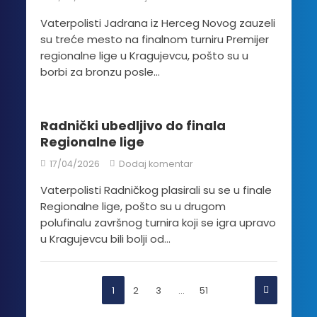
Vaterpolisti Jadrana iz Herceg Novog zauzeli
su treće mesto na finalnom turniru Premijer
regionalne lige u Kragujevcu, pošto su u
borbi za bronzu posle...
Radnički ubedljivo do finala
Regionalne lige
17/04/2026
Dodaj komentar
Vaterpolisti Radničkog plasirali su se u finale
Regionalne lige, pošto su u drugom
polufinalu završnog turnira koji se igra upravo
u Kragujevcu bili bolji od...
1
2
3
…
51