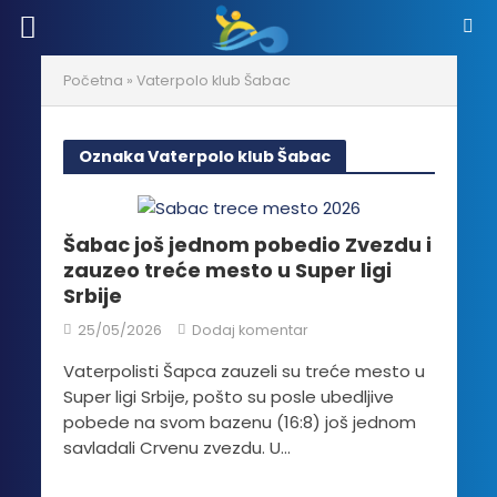
Početna
»
Vaterpolo klub Šabac
Oznaka Vaterpolo klub Šabac
Šabac još jednom pobedio Zvezdu i
zauzeo treće mesto u Super ligi
Srbije
25/05/2026
Dodaj komentar
Vaterpolisti Šapca zauzeli su treće mesto u
Super ligi Srbije, pošto su posle ubedljive
pobede na svom bazenu (16:8) još jednom
savladali Crvenu zvezdu. U...