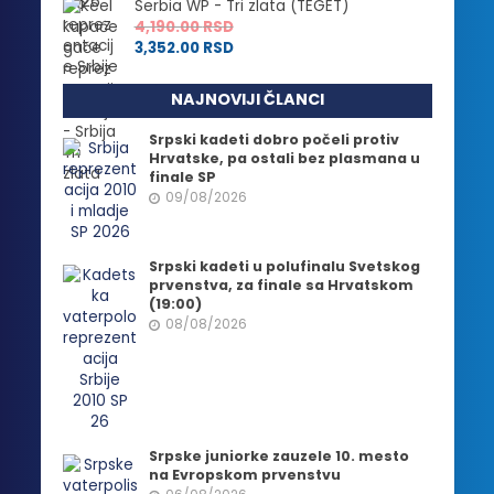
Serbia WP - Tri zlata (TEGET)
4,190.00
RSD
3,352.00
RSD
NAJNOVIJI ČLANCI
Srpski kadeti dobro počeli protiv
Hrvatske, pa ostali bez plasmana u
finale SP
09/08/2026
Srpski kadeti u polufinalu Svetskog
prvenstva, za finale sa Hrvatskom
(19:00)
08/08/2026
Srpske juniorke zauzele 10. mesto
na Evropskom prvenstvu