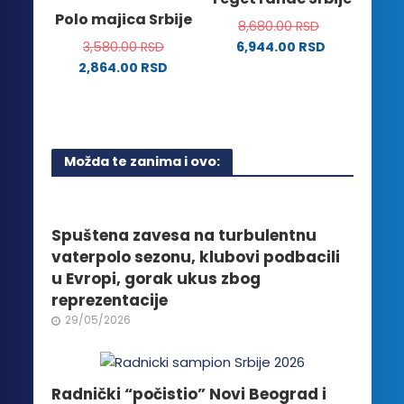
mogu
Opcije
Polo majica Srbije
biti
8,680.00
RSD
mogu
izabrane
3,580.00
RSD
6,944.00
RSD
biti
na
2,864.00
RSD
izabrane
stranici
Ovaj
na
proizvoda.
proizvod
stranici
ima
proizvoda.
više
Možda te zanima i ovo:
varijanti.
Opcije
mogu
biti
Spuštena zavesa na turbulentnu
izabrane
vaterpolo sezonu, klubovi podbacili
na
u Evropi, gorak ukus zbog
stranici
reprezentacije
proizvoda.
29/05/2026
Radnički “počistio” Novi Beograd i