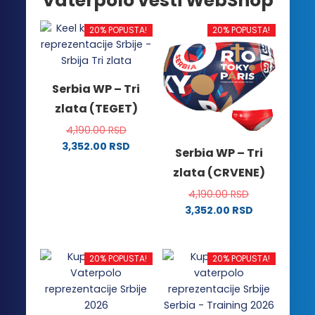
Vaterpolo vesti WebShop
20% POPUSTA!
20% POPUSTA!
Serbia WP – Tri
zlata (TEGET)
4,190.00
RSD
3,352.00
RSD
Serbia WP – Tri
Ovaj
zlata (CRVENE)
proizvod
ima
4,190.00
RSD
više
3,352.00
RSD
Ovaj
varijanti.
proizvod
Opcije
ima
mogu
20% POPUSTA!
20% POPUSTA!
više
biti
varijanti.
izabrane
Opcije
na