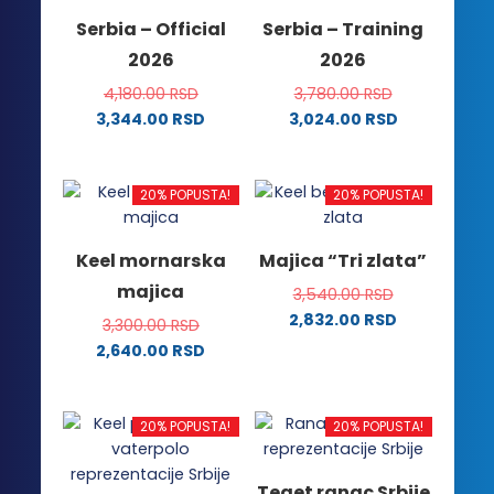
mogu
stranici
Serbia – Official
Serbia – Training
biti
proizvoda.
2026
2026
izabrane
na
4,180.00
RSD
3,780.00
RSD
stranici
3,344.00
RSD
3,024.00
RSD
proizvoda.
Ovaj
Ovaj
proizvod
proizvod
ima
ima
20% POPUSTA!
20% POPUSTA!
više
više
varijanti.
varijanti.
Keel mornarska
Majica “Tri zlata”
Opcije
Opcije
majica
3,540.00
RSD
mogu
mogu
2,832.00
RSD
biti
biti
3,300.00
RSD
Ovaj
izabrane
izabrane
2,640.00
RSD
proizvod
na
na
Ovaj
ima
stranici
stranici
proizvod
više
proizvoda.
proizvoda.
ima
20% POPUSTA!
20% POPUSTA!
varijanti.
više
Opcije
varijanti.
Teget ranac Srbije