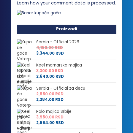
Learn how your comment data is processed.
Proizvodi
Serbia - Official 2026
4,180.00
RSD
3,344.00
RSD
Keel mornarska majica
3,300.00
RSD
2,640.00
RSD
Serbia - Official za decu
2,980.00
RSD
2,384.00
RSD
Polo majica Srbije
3,580.00
RSD
2,864.00
RSD