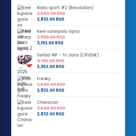
Basic sport #2 (Revolution)
3,540.00
RSD
2,832.00
RSD
Keel vaterpolo lopta
3,990.00
RSD
3,192.00
RSD
Serbia WP - Tri zlata (CRVENE)
4,190.00
RSD
3,352.00
RSD
Freaky
3,540.00
RSD
2,832.00
RSD
Character
3,540.00
RSD
2,832.00
RSD