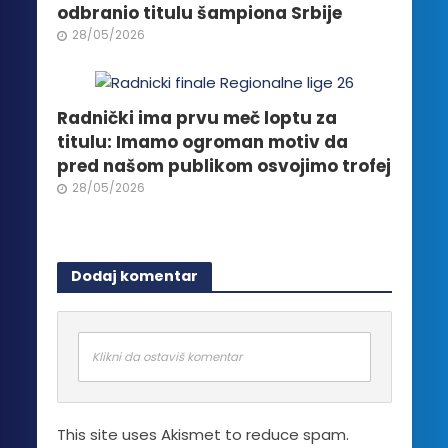
odbranio titulu šampiona Srbije
28/05/2026
Radnički ima prvu meč loptu za
titulu: Imamo ogroman motiv da
pred našom publikom osvojimo trofej
28/05/2026
Dodaj komentar
Klikni da ostaviš komentar
This site uses Akismet to reduce spam.