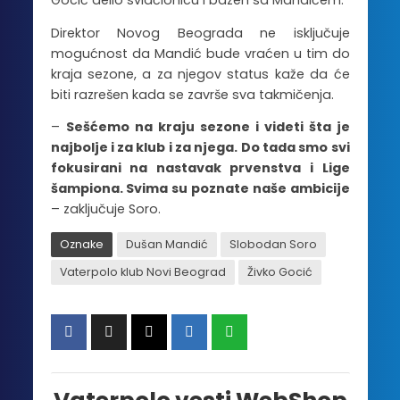
Gocić delio svlačionicu i bazen sa Mandićem.
Direktor Novog Beograda ne isključuje
mogućnost da Mandić bude vraćen u tim do
kraja sezone, a za njegov status kaže da će
biti razrešen kada se završe sva takmičenja.
–
Sešćemo na kraju sezone i videti šta je
najbolje i za klub i za njega. Do tada smo svi
fokusirani na nastavak prvenstva i Lige
šampiona. Svima su poznate naše ambicije
– zaključuje Soro.
Oznake
Dušan Mandić
Slobodan Soro
Vaterpolo klub Novi Beograd
Živko Gocić