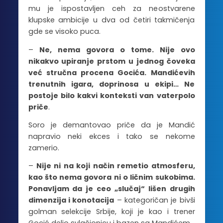
mu je ispostavljen ceh za neostvarene
klupske ambicije u dva od četiri takmičenja
gde se visoko puca.
–
Ne, nema govora o tome. Nije ovo
nikakvo upiranje prstom u jednog čoveka
već stručna procena Gocića. Mandićevih
trenutnih igara, doprinosa u ekipi… Ne
postoje bilo kakvi konteksti van vaterpolo
priče
.
Soro je demantovao priče da je Mandić
napravio neki ekces i tako se nekome
zamerio.
–
Nije ni na koji način remetio atmosferu,
kao što nema govora ni o ličnim sukobima.
Ponavljam da je ceo „slučaj“ lišen drugih
dimenzija i konotacija
– kategoričan je bivši
golman selekcije Srbije, koji je kao i trener