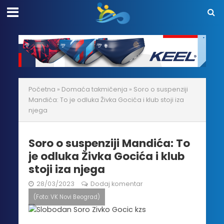
Početna
»
Domaća takmičenja
»
Soro o suspenziji
Mandića: To je odluka Živka Gocića i klub stoji iza
njega
Soro o suspenziji Mandića: To
je odluka Živka Gocića i klub
stoji iza njega
28/03/2023
Dodaj komentar
(Foto: VK Novi Beograd)