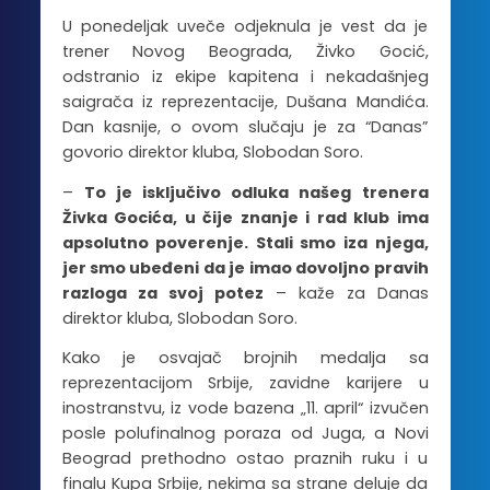
U ponedeljak uveče odjeknula je vest da je
trener Novog Beograda, Živko Gocić,
odstranio iz ekipe kapitena i nekadašnjeg
saigrača iz reprezentacije, Dušana Mandića.
Dan kasnije, o ovom slučaju je za “Danas”
govorio direktor kluba, Slobodan Soro.
–
To je isključivo odluka našeg trenera
Živka Gocića, u čije znanje i rad klub ima
apsolutno poverenje. Stali smo iza njega,
jer smo ubeđeni da je imao dovoljno pravih
razloga za svoj potez
– kaže za Danas
direktor kluba, Slobodan Soro.
Kako je osvajač brojnih medalja sa
reprezentacijom Srbije, zavidne karijere u
inostranstvu, iz vode bazena „11. april“ izvučen
posle polufinalnog poraza od Juga, a Novi
Beograd prethodno ostao praznih ruku i u
finalu Kupa Srbije, nekima sa strane deluje da