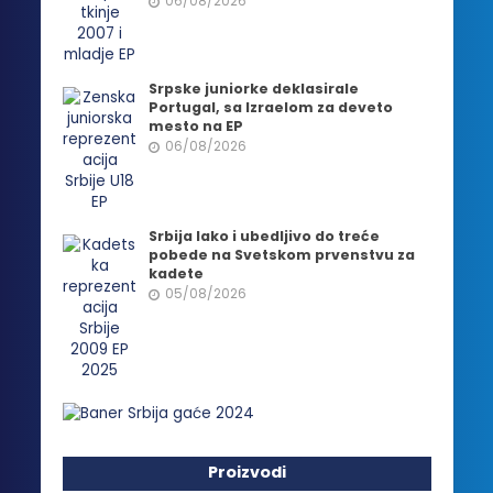
06/08/2026
Srpske juniorke deklasirale
Portugal, sa Izraelom za deveto
mesto na EP
06/08/2026
Srbija lako i ubedljivo do treće
pobede na Svetskom prvenstvu za
kadete
05/08/2026
Proizvodi