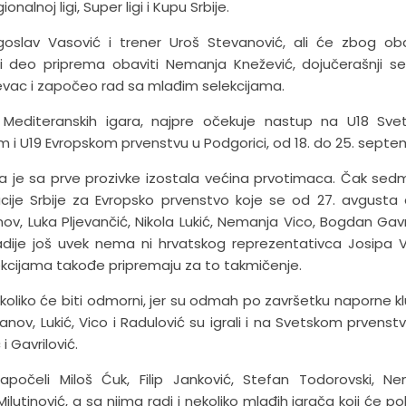
alnoj ligi, Super ligi i Kupu Srbije.
Jugoslav Vasović i trener Uroš Stevanović, ali će zbog o
 deo priprema obaviti Nemanja Knežević, dojučerašnji se
jevac i započeo rad sa mlađim selekcijama.
a Mediteranskih igara, najpre očekuje nastup na U18 Sv
im i U19 Evropskom prvenstvu u Podgorici, od 18. do 25. septe
pa je sa prve prozivke izostala većina prvotimaca. Čak sed
je Srbije za Evropsko prvenstvo koje se od 27. avgusta 
, Luka Pljevančić, Nikola Lukić, Nemanja Vico, Bogdan Gavri
dije još uvek nema ni hrvatskog reprezentativca Josipa Vr
lekcijama takođe pripremaju za to takmičenje.
 koliko će biti odmorni, jer su odmah po završetku naporne k
ov, Lukić, Vico i Radulović su igrali i na Svetskom prvenstv
 i Gavrilović.
počeli Miloš Ćuk, Filip Janković, Stefan Todorovski, N
Milutinović, a sa njima radi i nekoliko mlađih igrača koji će p