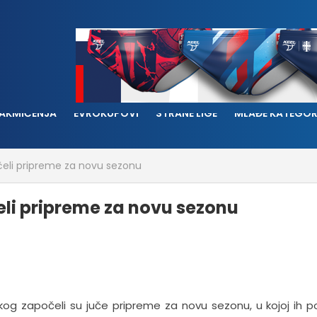
AKMIČENJA
EVROKUPOVI
STRANE LIGE
MLAĐE KATEGOR
čeli pripreme za novu sezonu
eli pripreme za novu sezonu
og započeli su juče pripreme za novu sezonu, u kojoj ih 