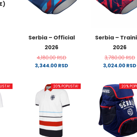
E)
od
Serbia – Official
Serbia – Train
2026
2026
4,180.00
RSD
3,780.00
RSD
.
3,344.00
RSD
3,024.00
RSD
Ovaj
Ovaj
proizvod
proizvo
USTA!
20% POPUSTA!
20% POP
ima
ima
ne
više
više
varijanti.
varijanti
Opcije
Opcije
da.
mogu
mogu
biti
biti
izabrane
izabran