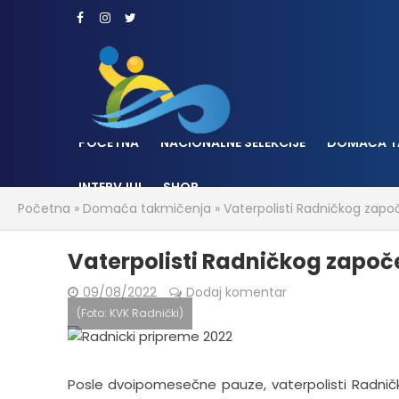
POČETNA
NACIONALNE SELEKCIJE
DOMAĆA T
INTERVJUI
SHOP
Početna
»
Domaća takmičenja
»
Vaterpolisti Radničkog zapo
Vaterpolisti Radničkog započ
09/08/2022
Dodaj komentar
(Foto: KVK Radnički)
Posle dvoipomesečne pauze, vaterpolisti Radničk