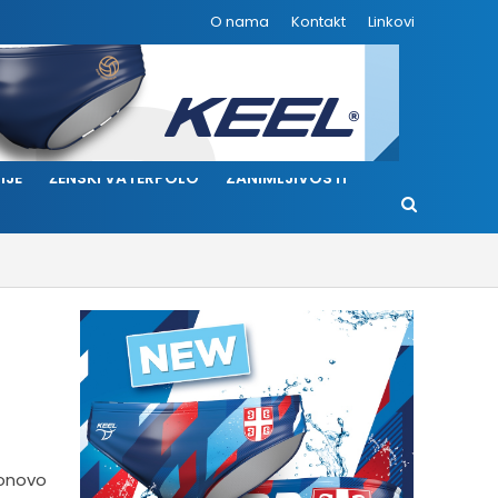
O nama
Kontakt
Linkovi
IJE
ŽENSKI VATERPOLO
ZANIMLJIVOSTI
ponovo