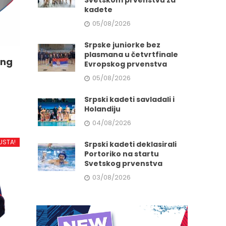
Svetskom prvenstvu za
kadete
05/08/2026
Srpske juniorke bez
plasmana u četvrtfinale
ing
Evropskog prvenstva
05/08/2026
Srpski kadeti savladali i
Holandiju
04/08/2026
d
USTA!
Srpski kadeti deklasirali
Portoriko na startu
Svetskog prvenstva
.
03/08/2026
e