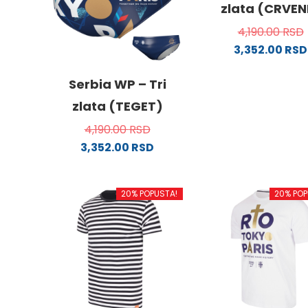
zlata (CRVEN
4,190.00
RSD
3,352.00
RSD
Ovaj
proizv
Serbia WP – Tri
ima
zlata (TEGET)
više
4,190.00
RSD
varijanti
3,352.00
RSD
Opcije
Ovaj
mogu
proizvod
biti
20% POPUSTA!
20% POP
ima
izabra
više
na
varijanti.
stranici
Opcije
proizvo
mogu
biti
izabrane