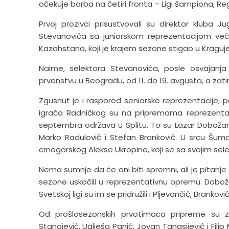
očekuje borba na četiri fronta – Ligi šampiona, Region
Prvoj prozivci prisustvovali su direktor kluba 
Stevanovića sa juniorskom reprezentacijom veći
Kazahstana, koji je krajem sezone stigao u Kragu
Naime, selektora Stevanovića, posle osvajanj
prvenstvu u Beogradu, od 11. do 19. avgusta, a zat
Zgusnut je i raspored seniorske reprezentacije, 
igrača Radničkog su na pripremama reprezentaci
septembra održava u Splitu. To su Lazar Dobožanov
Marko Radulović i Stefan Branković. U srcu Šuma
crnogorskog Alekse Ukropine, koji se sa svojim se
Nema sumnje da će oni biti spremni, ali je pitanje
sezone uskočili u reprezentativnu opremu. Dobožan
Svetskoj ligi su im se pridružili i Pljevančić, Branković
Od prošlosezonskih prvotimaca pripreme su za
Stanojević, Uglješa Panić, Jovan Tanasijević i Filip 