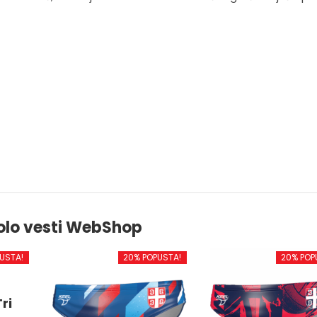
olo vesti WebShop
USTA!
20% POPUSTA!
20% POP
ri