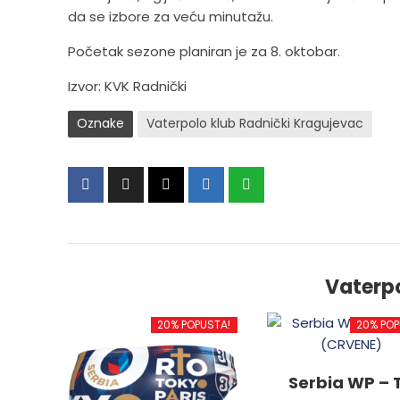
da se izbore za veću minutažu.
Početak sezone planiran je za 8. oktobar.
Izvor: KVK Radnički
Oznake
Vaterpolo klub Radnički Kragujevac
Vaterp
20% POPUSTA!
20% POP
Serbia WP – T