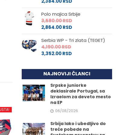
2,384.00
RSD
Polo majica Srbije
3,580.00
RSD
2,864.00
RSD
Serbia WP - Tri zlata (TEGET)
4,190.00
RSD
3,352.00
RSD
NAJNOVIJI ČLANCI
Srpske juniorke
deklasirale Portugal, sa
Izraelom za deveto mesto
na EP
USTA!
06/08/2026
Srbija lako i ubedljivo do
treće pobede na