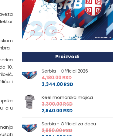
baveza
lektor
etskom
mbra.
Proizvodi
morica
do 10.
Serbia - Official 2026
lović,
4,180.00
RSD
lića i
3,344.00
RSD
Keel mornarska majica
lupske
3,300.00
RSD
u, a u
2,640.00
RSD
Serbia - Official za decu
emanja
2,980.00
RSD
okušati