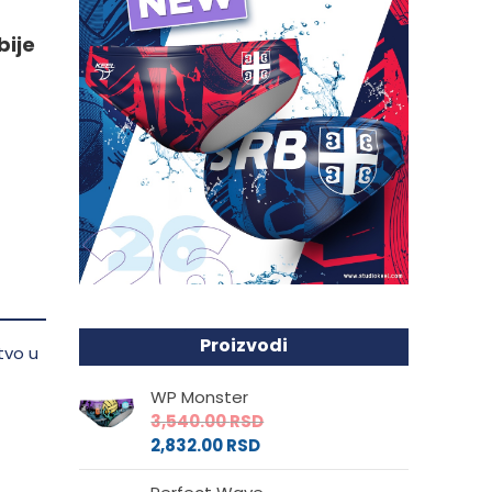
bije
da.
Proizvodi
WP Monster
3,540.00
RSD
2,832.00
RSD