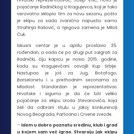
Hrvatski reprezentativac, Josip Vrlić, novo je
pojačanje Radničkog iz Kragujevca, koji je tako
verovatno sklopio tim za novu sezonu, pošto
je ekipu za sada zvanično napustio samo
Strahinja Rašović, a njegova zamena je Miloš
Ćuk.
Iskusni centar je u aprilu proslavio 35.
rođendan, a sada će po drugi put zaigrati za
Radnički, čiju kapicu je nosio 2015. godine,
kada su Kragujevčani osvojili Kup Srbije.
Nastupao je još za Jug, Botafogo,
Barselonetu i u prethodnim sezonama za
Mladost. Standardan je reprezentativac
Hrvatske i sigurno je da će biti veliko
pojačanje za ekipu Uroša Stevanovića, koja
želi da odbrani titulu u jakoj konkurenciji
Novog Beograda, Partizana i Crvene zvezde.
–
Idem u dobro poznatu sredinu, klub i grad
u kojem sam već igrao. Stvaraju jak ekipu