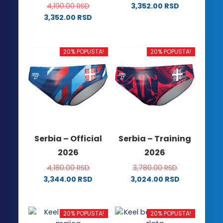
4,190.00
RSD
3,352.00
RSD
Ovaj
3,352.00
RSD
Ovaj
proizvod
proizvod
ima
ima
više
20% POPUSTA!
20% POPUSTA!
više
varijanti.
varijanti.
Opcije
Opcije
mogu
mogu
biti
biti
izabrane
izabrane
na
na
stranici
Serbia – Official
Serbia – Training
stranici
proizvoda.
2026
2026
proizvoda.
4,180.00
RSD
3,780.00
RSD
3,344.00
RSD
3,024.00
RSD
Ovaj
Ovaj
proizvod
proizvod
ima
ima
20% POPUSTA!
20% POPUSTA!