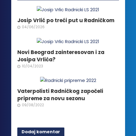
Opcije
mogu
biti
Josip Vrlić po treći put u Radničkom
izabrane
04/06/2026
na
stranici
proizvoda.
Novi Beograd zainteresovan i za
Josipa Vrlića?
10/04/2023
Vaterpolisti Radničkog započeli
pripreme za novu sezonu
09/08/2022
Dodaj komentar