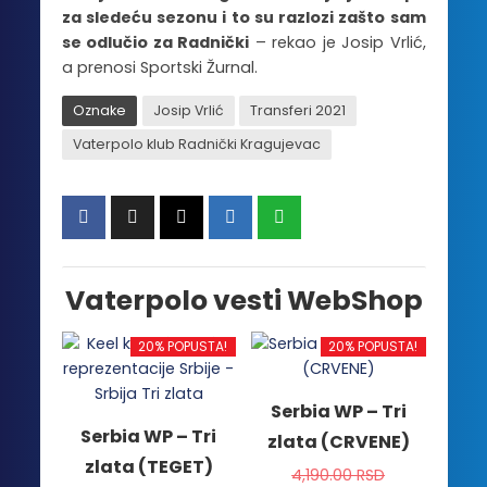
za sledeću sezonu i to su razlozi zašto sam
se odlučio za Radnički
– rekao je Josip Vrlić,
a prenosi Sportski Žurnal.
Oznake
Josip Vrlić
Transferi 2021
Vaterpolo klub Radnički Kragujevac
Vaterpolo vesti WebShop
20% POPUSTA!
20% POPUSTA!
Serbia WP – Tri
Serbia WP – Tri
zlata (CRVENE)
zlata (TEGET)
4,190.00
RSD