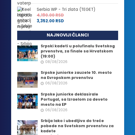
Serbia WP - Tri zlata (TEGET)
4,190.00
RSD
3,352.00
RSD
NAJNOVIJI ČLANCI
Srpski kadeti u polufinalu Svetskog
prvenstva, za finale sa Hrvatskom
(19:00)
08/08/2026
Srpske juniorke zauzele 10. mesto
na Evropskom prvenstvu
06/08/2026
Srpske juniorke deklasirale
Portugal, sa Izraelom za deveto
mesto na EP
06/08/2026
Srbija lako i ubedljivo do treće
pobede na Svetskom prvenstvu za
kadete