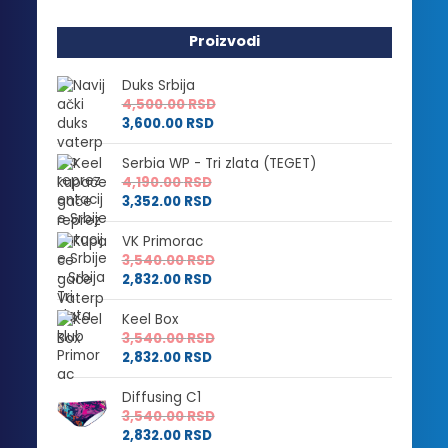
Proizvodi
Duks Srbija
4,500.00
RSD
3,600.00
RSD
Serbia WP - Tri zlata (TEGET)
4,190.00
RSD
3,352.00
RSD
VK Primorac
3,540.00
RSD
2,832.00
RSD
Keel Box
3,540.00
RSD
2,832.00
RSD
Diffusing C1
3,540.00
RSD
2,832.00
RSD