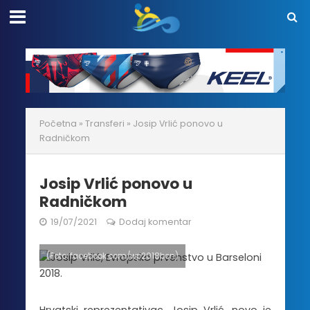
Početna
»
Transferi
»
Josip Vrlić ponovo u
Radničkom
Josip Vrlić ponovo u
Radničkom
19/07/2021
Dodaj komentar
(Foto: facebook.com/wp2018bcn)