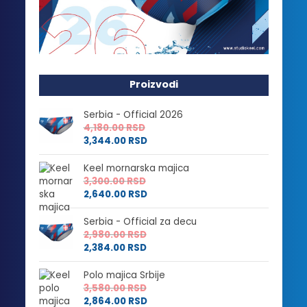
Proizvodi
Serbia - Official 2026
4,180.00
RSD
3,344.00
RSD
Keel mornarska majica
3,300.00
RSD
2,640.00
RSD
Serbia - Official za decu
2,980.00
RSD
2,384.00
RSD
Polo majica Srbije
3,580.00
RSD
2,864.00
RSD