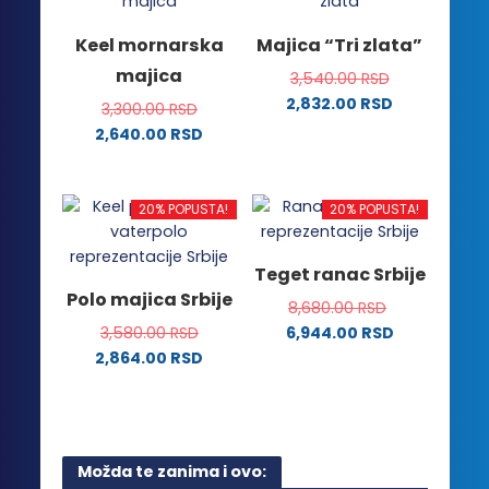
više
više
varijanti.
varijanti.
Keel mornarska
Majica “Tri zlata”
Opcije
Opcije
majica
3,540.00
RSD
mogu
mogu
2,832.00
RSD
biti
biti
3,300.00
RSD
Ovaj
izabrane
izabrane
2,640.00
RSD
proizvod
na
na
Ovaj
ima
stranici
stranici
proizvod
više
proizvoda.
proizvoda.
ima
20% POPUSTA!
20% POPUSTA!
varijanti.
više
Opcije
varijanti.
Teget ranac Srbije
mogu
Opcije
Polo majica Srbije
biti
8,680.00
RSD
mogu
izabrane
3,580.00
RSD
6,944.00
RSD
biti
na
2,864.00
RSD
izabrane
stranici
Ovaj
na
proizvoda.
proizvod
stranici
ima
proizvoda.
više
Možda te zanima i ovo:
varijanti.