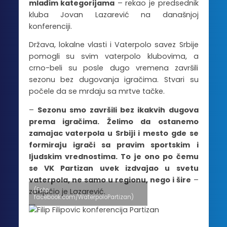
mlađim kategorijama
– rekao je predsednik
kluba Jovan Lazarević na današnjoj
konferenciji.
Država, lokalne vlasti i Vaterpolo savez Srbije
pomogli su svim vaterpolo klubovima, a
crno-beli su posle dugo vremena završili
sezonu bez dugovanja igračima. Stvari su
počele da se mrdaju sa mrtve tačke.
–
Sezonu smo završili bez ikakvih dugova
prema igračima. Želimo da ostanemo
zamajac vaterpola u Srbiji i mesto gde se
formiraju igrači sa pravim sportskim i
ljudskim vrednostima. To je ono po čemu
se VK Partizan uvek izdvajao u svetu
vaterpola, ne samo u regionu, nego i šire
–
(Foto:
zaključio je Lazarević.
facebook.com/WaterpoloPartizan)