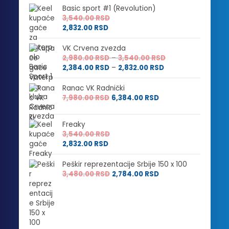
Basic sport #1 (Revolution)
3,540.00
RSD
2,832.00
RSD
VK Crvena zvezda
Raspon
2,980.00
RSD
–
3,540.00
RSD
Raspon
cena:
2,384.00
RSD
–
2,832.00
RSD
cena:
od
od
2,980.00 RSD
Ranac VK Radnički
2,384.00 RSD
do
7,980.00
RSD
6,384.00
RSD
do
3,540.00 RSD
2,832.00 RSD
Freaky
3,540.00
RSD
2,832.00
RSD
Peškir reprezentacije Srbije 150 x 100
3,480.00
RSD
2,784.00
RSD