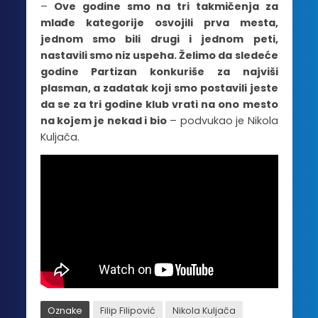
–
Ove godine smo na tri takmičenja za
mlađe kategorije osvojili prva mesta,
jednom smo bili drugi i jednom peti,
nastavili smo niz uspeha. Želimo da sledeće
godine Partizan konkuriše za najviši
plasman, a zadatak koji smo postavili jeste
da se za tri godine klub vrati na ono mesto
na kojem je nekad i bio
– podvukao je Nikola
Kuljača.
Oznake
Filip Filipović
Nikola Kuljača