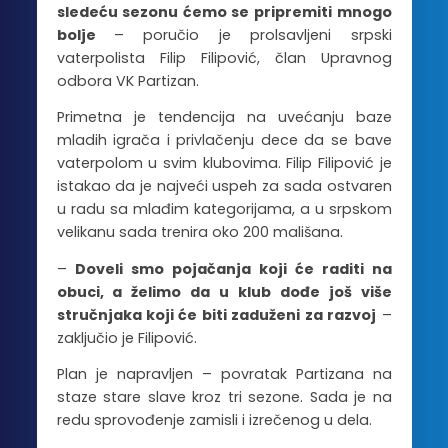
sledeću sezonu ćemo se pripremiti mnogo
bolje
– poručio je prolsavljeni srpski
vaterpolista Filip Filipović, član Upravnog
odbora VK Partizan.
Primetna je tendencija na uvećanju baze
mladih igrača i privlačenju dece da se bave
vaterpolom u svim klubovima. Filip Filipović je
istakao da je najveći uspeh za sada ostvaren
u radu sa mlađim kategorijama, a u srpskom
velikanu sada trenira oko 200 mališana.
–
Doveli smo pojačanja koji će raditi na
obuci, a želimo da u klub dođe još više
stručnjaka koji će biti zaduženi za razvoj
–
zaključio je Filipović.
Plan je napravljen – povratak Partizana na
staze stare slave kroz tri sezone. Sada je na
redu sprovođenje zamisli i izrečenog u dela.