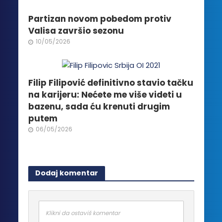
Partizan novom pobedom protiv
Valisa završio sezonu
10/05/2026
Filip Filipović definitivno stavio tačku
na karijeru: Nećete me više videti u
bazenu, sada ću krenuti drugim
putem
06/05/2026
Dodaj komentar
Klikni da ostaviš komentar