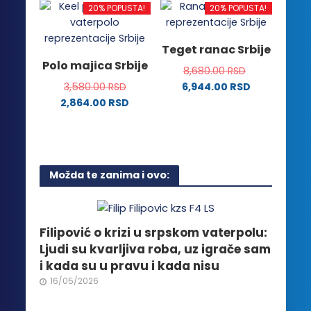
više
proizvoda.
proizvoda.
ima
20% POPUSTA!
20% POPUSTA!
varijanti.
više
Opcije
varijanti.
Teget ranac Srbije
mogu
Opcije
Polo majica Srbije
biti
8,680.00
RSD
mogu
izabrane
3,580.00
RSD
6,944.00
RSD
biti
na
2,864.00
RSD
izabrane
stranici
Ovaj
na
proizvoda.
proizvod
stranici
ima
proizvoda.
više
Možda te zanima i ovo:
varijanti.
Opcije
mogu
biti
Filipović o krizi u srpskom vaterpolu:
izabrane
Ljudi su kvarljiva roba, uz igrače sam
na
i kada su u pravu i kada nisu
stranici
16/05/2026
proizvoda.