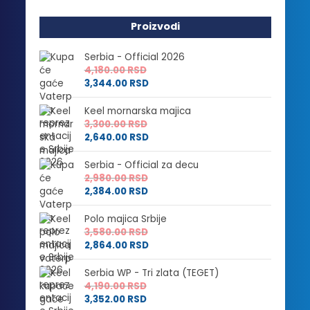
Proizvodi
Serbia - Official 2026
4,180.00
RSD
3,344.00
RSD
Keel mornarska majica
3,300.00
RSD
2,640.00
RSD
Serbia - Official za decu
2,980.00
RSD
2,384.00
RSD
Polo majica Srbije
3,580.00
RSD
2,864.00
RSD
Serbia WP - Tri zlata (TEGET)
4,190.00
RSD
3,352.00
RSD