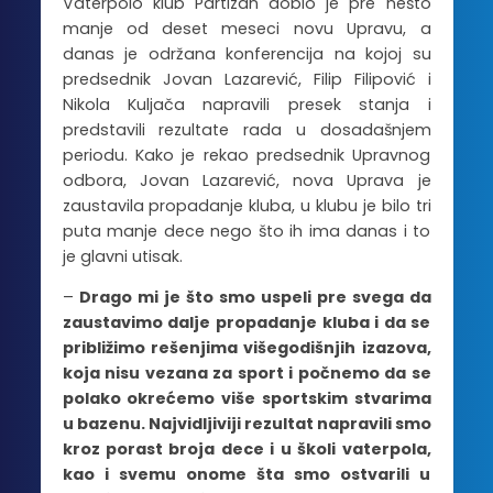
Vaterpolo klub Partizan dobio je pre nešto
manje od deset meseci novu Upravu, a
danas je održana konferencija na kojoj su
predsednik Jovan Lazarević, Filip Filipović i
Nikola Kuljača napravili presek stanja i
predstavili rezultate rada u dosadašnjem
periodu. Kako je rekao predsednik Upravnog
odbora, Jovan Lazarević, nova Uprava je
zaustavila propadanje kluba, u klubu je bilo tri
puta manje dece nego što ih ima danas i to
je glavni utisak.
–
Drago mi je što smo uspeli pre svega da
zaustavimo dalje propadanje kluba i da se
približimo rešenjima višegodišnjih izazova,
koja nisu vezana za sport i počnemo da se
polako okrećemo više sportskim stvarima
u bazenu. Najvidljiviji rezultat napravili smo
kroz porast broja dece i u školi vaterpola,
kao i svemu onome šta smo ostvarili u