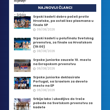
NAJNOVIJI ČLANCI
Srpski kadeti dobro počeli protiv
Hrvatske, pa ostali bez plasmana u
finale SP
09/08/2026
Srpski kadeti u polufinalu Svetskog
prvenstva, za finale sa Hrvatskom
(19:00)
08/08/2026
Srpske juniorke zauzele 10. mesto
na Evropskom prvenstvu
06/08/2026
Srpske juniorke deklasirale
Portugal, sa Izraelom za deveto
mesto na EP
06/08/2026
Srbija lako i ubedljivo do treće
pobede na Svetskom prvenstvu za
kadete