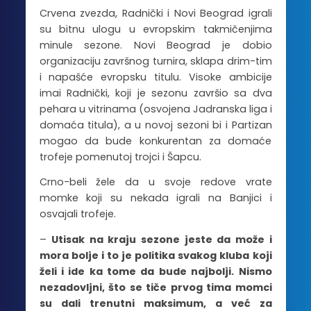
Crvena zvezda, Radnički i Novi Beograd igrali
su bitnu ulogu u evropskim takmičenjima
minule sezone. Novi Beograd je dobio
organizaciju završnog turnira, sklapa drim-tim
i napašće evropsku titulu. Visoke ambicije
imai Radnički, koji je sezonu završio sa dva
pehara u vitrinama (osvojena Jadranska liga i
domaća titula), a u novoj sezoni bi i Partizan
mogao da bude konkurentan za domaće
trofeje pomenutoj trojci i Šapcu.
Crno-beli žele da u svoje redove vrate
momke koji su nekada igrali na Banjici i
osvajali trofeje.
–
Utisak na kraju sezone jeste da može i
mora bolje i to je politika svakog kluba koji
želi i ide ka tome da bude najbolji. Nismo
nezadovljni, što se tiče prvog tima momci
su dali trenutni maksimum, a već za