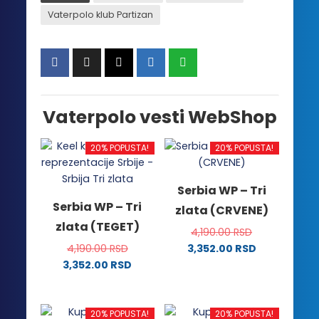
Vaterpolo klub Partizan
Vaterpolo vesti WebShop
20% POPUSTA!
20% POPUSTA!
Serbia WP – Tri
Serbia WP – Tri
zlata (CRVENE)
zlata (TEGET)
4,190.00
RSD
4,190.00
RSD
3,352.00
RSD
Ovaj
3,352.00
RSD
Ovaj
proizvod
proizvod
ima
ima
više
20% POPUSTA!
20% POPUSTA!