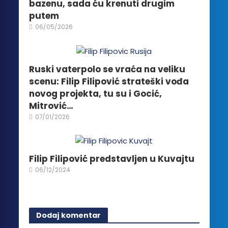
na
bazenu, sada ću krenuti drugim
stranici
putem
proizvoda.
06/05/2026
Ruski vaterpolo se vraća na veliku
scenu: Filip Filipović strateški vođa
novog projekta, tu su i Gocić,
Mitrović…
07/01/2026
Filip Filipović predstavljen u Kuvajtu
06/12/2024
Dodaj komentar