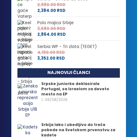
2,980.00
RSD
2,384.00
RSD
Polo majica Srbije
3,580.00
RSD
2,864.00
RSD
Serbia WP - Tri zlata (TEGET)
4,190.00
RSD
3,352.00
RSD
NAJNOVIJI ČLANCI
Srpske juniorke deklasirale
Portugal, sa Izraelom za deveto
mesto na EP
06/08/2026
Srbija lako i ubedljivo do treće
pobede na Svetskom prvenstvu za
kadete