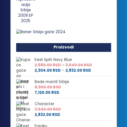
Proizvodi
Keel Split Navy Blue
Raspon
2,880.00
RSD
–
3,540.00
RSD
Raspon
cena:
2,304.00
RSD
–
2,832.00
RSD
cena:
od
od
2,880.00 RSD
Bade mantil Srbije
2,304.00 RSD
do
8,900.00
RSD
do
3,540.00 RSD
7,120.00
RSD
2,832.00 RSD
Character
3,540.00
RSD
2,832.00
RSD
Freaky