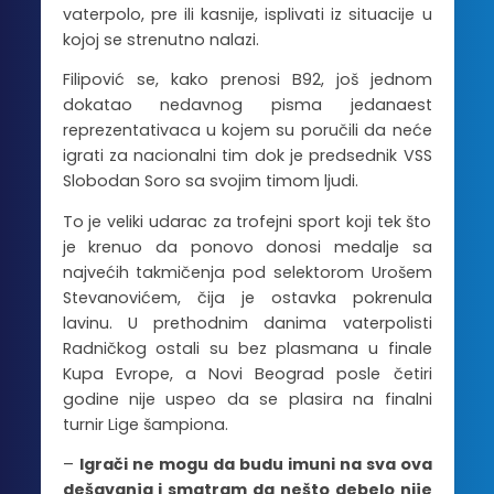
vaterpolo, pre ili kasnije, isplivati iz situacije u
kojoj se strenutno nalazi.
Filipović se, kako prenosi B92, još jednom
dokatao nedavnog pisma jedanaest
reprezentativaca u kojem su poručili da neće
igrati za nacionalni tim dok je predsednik VSS
Slobodan Soro sa svojim timom ljudi.
To je veliki udarac za trofejni sport koji tek što
je krenuo da ponovo donosi medalje sa
najvećih takmičenja pod selektorom Urošem
Stevanovićem, čija je ostavka pokrenula
lavinu. U prethodnim danima vaterpolisti
Radničkog ostali su bez plasmana u finale
Kupa Evrope, a Novi Beograd posle četiri
godine nije uspeo da se plasira na finalni
turnir Lige šampiona.
–
Igrači ne mogu da budu imuni na sva ova
dešavanja i smatram da nešto debelo nije