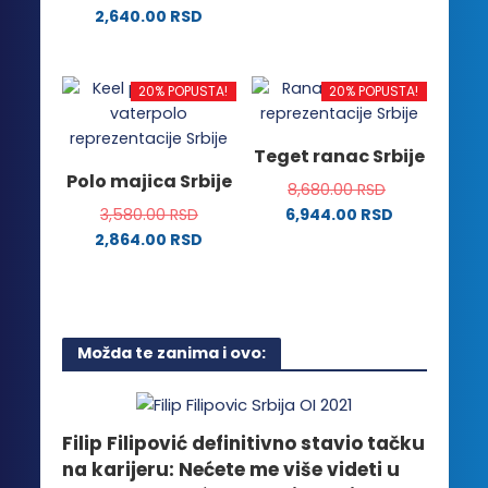
Ovaj
izabrane
izabrane
2,640.00
RSD
proizvod
na
na
Ovaj
ima
stranici
stranici
proizvod
više
proizvoda.
proizvoda.
ima
20% POPUSTA!
20% POPUSTA!
varijanti.
više
Opcije
varijanti.
Teget ranac Srbije
mogu
Opcije
Polo majica Srbije
biti
8,680.00
RSD
mogu
izabrane
3,580.00
RSD
6,944.00
RSD
biti
na
2,864.00
RSD
izabrane
stranici
Ovaj
na
proizvoda.
proizvod
stranici
ima
proizvoda.
više
Možda te zanima i ovo:
varijanti.
Opcije
mogu
biti
Filip Filipović definitivno stavio tačku
izabrane
na karijeru: Nećete me više videti u