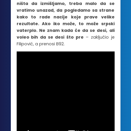
ništa da izmišljamo, treba malo da se
vratimo unazad, da pogledamo sa strane
kako to rade nacije koje prave velike
rezultate. Ako iko može, to može srpski
vaterplo. Ne znam kada će da se desi, ali
voleo bih da se desi što pre
– zaključio je
Filipović, a prenosi B92.