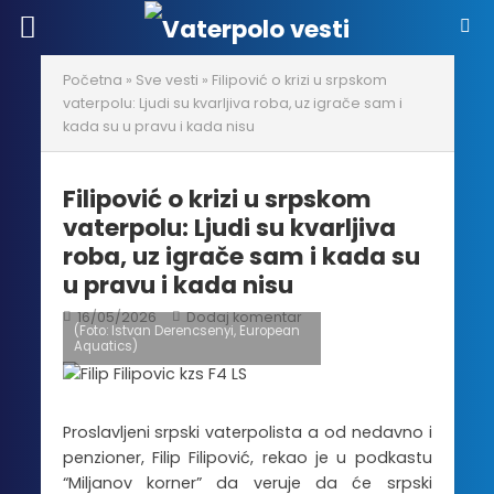
Početna
»
Sve vesti
»
Filipović o krizi u srpskom
vaterpolu: Ljudi su kvarljiva roba, uz igrače sam i
kada su u pravu i kada nisu
Filipović o krizi u srpskom
vaterpolu: Ljudi su kvarljiva
roba, uz igrače sam i kada su
u pravu i kada nisu
16/05/2026
Dodaj komentar
(Foto: Istvan Derencsenyi, European
Aquatics)
Proslavljeni srpski vaterpolista a od nedavno i
penzioner, Filip Filipović, rekao je u podkastu
“Miljanov korner” da veruje da će srpski