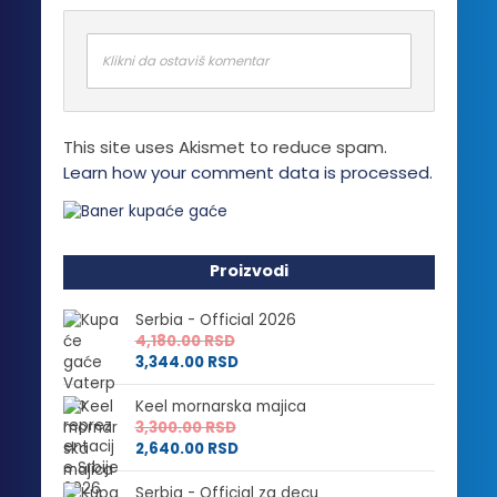
Klikni da ostaviš komentar
This site uses Akismet to reduce spam.
Learn how your comment data is processed.
Proizvodi
Serbia - Official 2026
4,180.00
RSD
3,344.00
RSD
Keel mornarska majica
3,300.00
RSD
2,640.00
RSD
Serbia - Official za decu