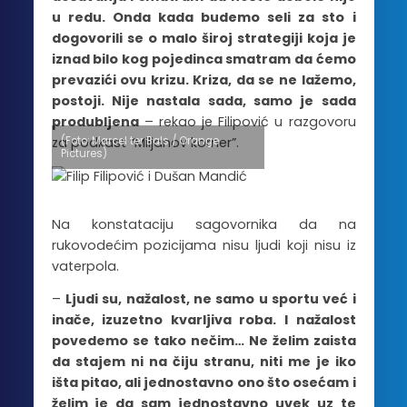
u redu. Onda kada budemo seli za sto i
dogovorili se o malo široj strategiji koja je
iznad bilo kog pojedinca smatram da ćemo
prevazići ovu krizu. Kriza, da se ne lažemo,
postoji. Nije nastala sada, samo je sada
produbljena
– rekao je Filipović u razgovoru
(Foto: Marcel ter Bals / Orange
za podkast “Miljanov korner”.
Pictures)
Na konstataciju sagovornika da na
rukovodećim pozicijama nisu ljudi koji nisu iz
vaterpola.
–
L
judi su, nažalost, ne samo u sportu već i
inače, izuzetno kvarljiva roba. I nažalost
povedemo se tako nečim… Ne želim zaista
da stajem ni na čiju stranu, niti me je iko
išta pitao, ali jednostavno ono što osećam i
želim je da sam jednostavno uvek uz te