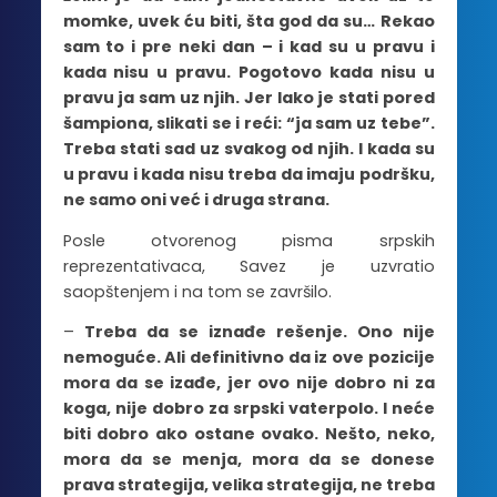
momke, uvek ću biti, šta god da su… Rekao
sam to i pre neki dan – i kad su u pravu i
kada nisu u pravu. Pogotovo kada nisu u
pravu ja sam uz njih. Jer lako je stati pored
šampiona, slikati se i reći: “ja sam uz tebe”.
Treba stati sad uz svakog od njih. I kada su
u pravu i kada nisu treba da imaju podršku,
ne samo oni već i druga strana.
Posle otvorenog pisma srpskih
reprezentativaca, Savez je uzvratio
saopštenjem i na tom se završilo.
–
Treba da se iznađe rešenje. Ono nije
nemoguće. Ali definitivno da iz ove pozicije
mora da se izađe, jer ovo nije dobro ni za
koga, nije dobro za srpski vaterpolo. I neće
biti dobro ako ostane ovako. Nešto, neko,
mora da se menja, mora da se donese
prava strategija, velika strategija, ne treba