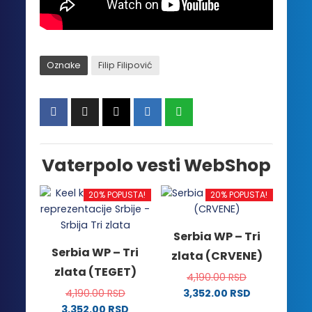
Oznake
Filip Filipović
Vaterpolo vesti WebShop
20% POPUSTA!
20% POPUSTA!
Serbia WP – Tri
Serbia WP – Tri
zlata (CRVENE)
zlata (TEGET)
4,190.00
RSD
4,190.00
RSD
3,352.00
RSD
Ovaj
3,352.00
RSD