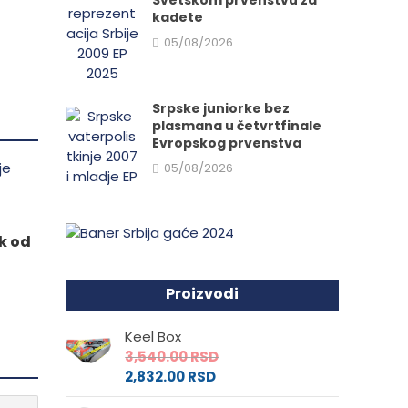
Svetskom prvenstvu za
kadete
05/08/2026
Srpske juniorke bez
plasmana u četvrtfinale
Evropskog prvenstva
05/08/2026
k od
Proizvodi
Keel Box
3,540.00
RSD
2,832.00
RSD