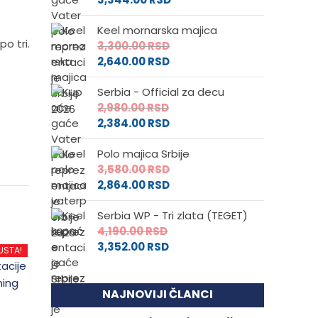
Keel mornarska majica
o tri.
3,300.00
RSD
2,640.00
RSD
Serbia - Official za decu
2,980.00
RSD
2,384.00
RSD
Polo majica Srbije
3,580.00
RSD
2,864.00
RSD
Serbia WP - Tri zlata (TEGET)
4,190.00
RSD
3,352.00
RSD
USTA!
NAJNOVIJI ČLANCI