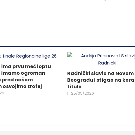
Opcije
mogu
ne
biti
izabrane
na
da.
stranici
proizvoda.
 ima prvu meč loptu
lu: Imamo ogroman
Radnički slavio na Novom
a pred našom
Beogradu i stigao na kora
 osvojimo trofej
titule
26
25/05/2026