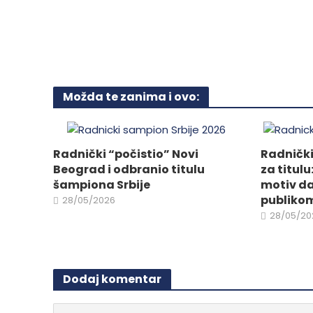
Opcije
mogu
mogu
biti
biti
izabra
izabrane
na
na
stranici
stranici
Možda te zanima i ovo:
proizvo
proizvoda.
Radnički “počistio” Novi
Radnički
Beograd i odbranio titulu
za titu
šampiona Srbije
motiv d
publikom
28/05/2026
28/05/20
Dodaj komentar