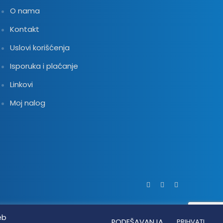
O nama
Kontakt
Uslovi korišćenja
Isporuka i plaćanje
Linkovi
Moj nalog
eb
PODEŠAVANJA
PRIHVATI