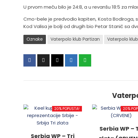
U prvom meču bilo je 24:8, a u revanšu 18:5 za mlad
Crno-bele je predvodio kapiten, Kosta Bodiroga, sa
Kod Valisa je bolji od drugih bio Petar Stanić sa dv
Oznake
Vaterpolo klub Partizan
Vaterpolo klub
Vaterp
20% POPUSTA!
20% POP
Serbia WP – T
Serbia WP – Tri