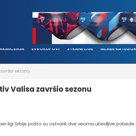
AKMIČENJA
EVROKUPOVI
STRANE LIGE
MLAĐE KATEGOR
završio sezonu
v Valisa završio sezonu
er ligi Srbije pošto su ostvarili dve veoma ubedljive pobede 