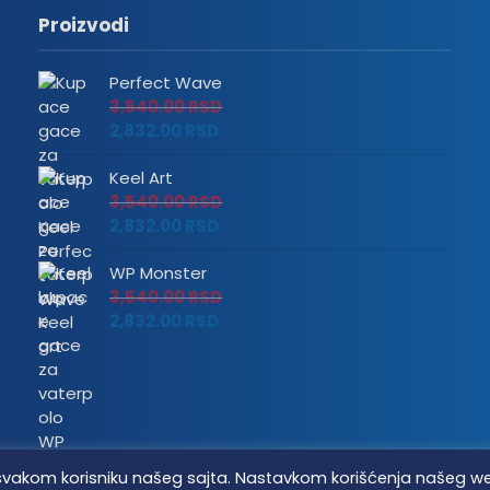
Proizvodi
Perfect Wave
3,540.00
RSD
2,832.00
RSD
Keel Art
3,540.00
RSD
2,832.00
RSD
WP Monster
3,540.00
RSD
2,832.00
RSD
tvo svakom korisniku našeg sajta. Nastavkom korišćenja našeg w