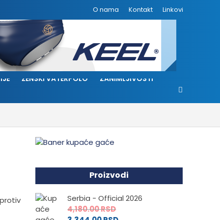
O nama
Kontakt
Linkovi
IJE
ŽENSKI VATERPOLO
ZANIMLJIVOSTI
Proizvodi
Serbia - Official 2026
protiv
4,180.00
RSD
3,344.00
RSD