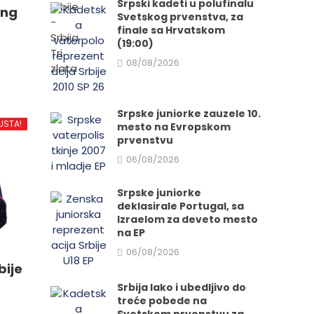
Srpski kadeti u polufinalu
ing
Svetskog prvenstva, za
finale sa Hrvatskom
(19:00)
08/08/2026
d
Srpske juniorke zauzele 10.
USTA!
mesto na Evropskom
prvenstvu
06/08/2026
.
Srpske juniorke
deklasirale Portugal, sa
Izraelom za deveto mesto
e
na EP
06/08/2026
bije
da.
Srbija lako i ubedljivo do
treće pobede na