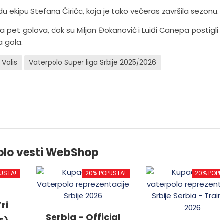
u ekipu Stefana Ćirića, koja je tako večeras završila sezonu.
 pet golova, dok su Miljan Đokanović i Luiđi Canepa postigli p
a gola.
 Valis
Vaterpolo Super liga Srbije 2025/2026
olo vesti WebShop
USTA!
20% POPUSTA!
20% POP
ri
Serbia – Official