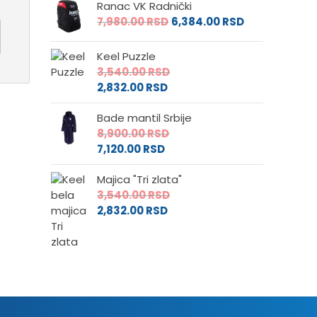
Ranac VK Radnički
7,980.00
RSD
6,384.00
RSD
Keel Puzzle
3,540.00
RSD
2,832.00
RSD
Bade mantil Srbije
8,900.00
RSD
7,120.00
RSD
Majica "Tri zlata"
3,540.00
RSD
2,832.00
RSD