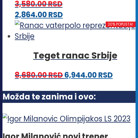
proizvoda.
3,580.00
RSD
mogu
Ovaj
2,864.00
RSD
biti
proizvod
20% POPUSTA!
izabrane
ima
na
više
stranici
Teget ranac Srbije
varijanti.
proizvoda.
Opcije
8,680.00
RSD
6,944.00
RSD
mogu
biti
Možda te zanima i ovo:
izabrane
na
stranici
proizvoda.
Igor Milanović novi trener