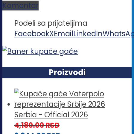
Komentar
Podeli sa prijateljima
Facebook
X
Email
LinkedIn
WhatsA
Proizvodi
Serbia - Official 2026
4,180.00
RSD