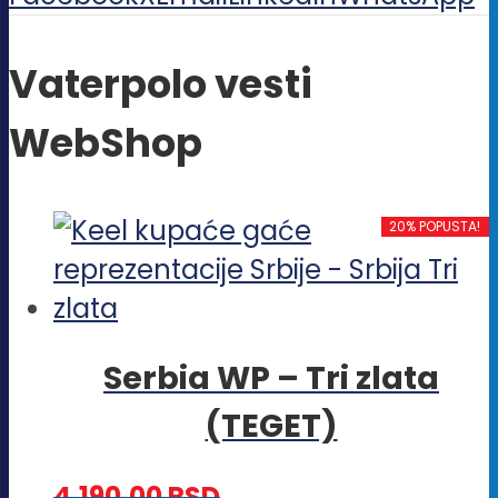
Vaterpolo vesti
WebShop
20% POPUSTA!
Serbia WP – Tri zlata
(TEGET)
4,190.00
RSD