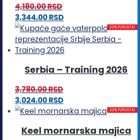
4,180.00
RSD
mogu
Ovaj
3,344.00
RSD
biti
proizvod
20% POPUSTA!
izabrane
ima
na
više
stranici
varijanti.
proizvoda.
Serbia – Training 2026
Opcije
mogu
3,780.00
RSD
biti
Ovaj
3,024.00
RSD
izabrane
proizvod
20% POPUSTA!
na
ima
stranici
Keel mornarska majica
više
proizvoda.