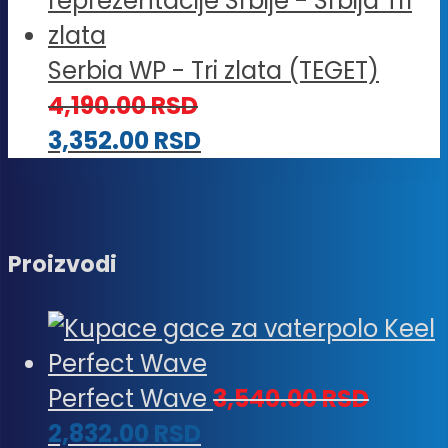
do
2,384
3,540.00 RSD
do
Serbia WP - Tri zlata (TEGET)
2,832
4,190.00
RSD
3,352.00
RSD
Proizvodi
Perfect Wave
3,540.00
RSD
2,832.00
RSD