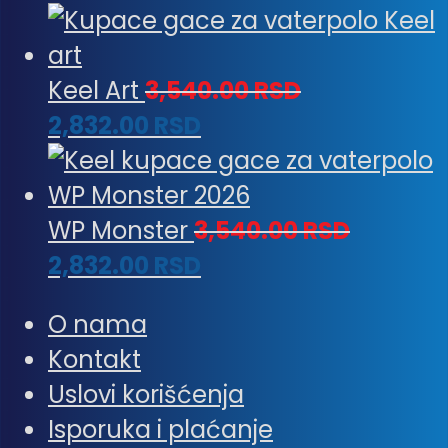
Keel Art
3,540.00
RSD
2,832.00
RSD
WP Monster
3,540.00
RSD
2,832.00
RSD
O nama
Kontakt
Uslovi korišćenja
Isporuka i plaćanje