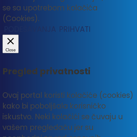
se sa upotrebom kolačića
(Cookies).
PODEŠAVANJA
PRIHVATI
Close
Pregled privatnosti
Ovaj portal koristi kolačiće (cookies)
kako bi poboljšala korisničko
iskustvo. Neki kolačići se čuvaju u
vašem pregledaču jer su