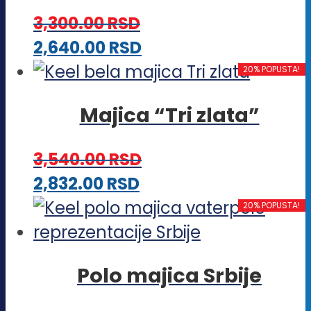
varijanti.
3,300.00
RSD
Opcije
Ovaj
2,640.00
RSD
mogu
proizvod
20% POPUSTA!
biti
ima
izabrane
Majica “Tri zlata”
više
na
varijanti.
stranici
3,540.00
RSD
Opcije
proizvoda.
Ovaj
2,832.00
RSD
mogu
proizvod
20% POPUSTA!
biti
ima
izabrane
više
na
Polo majica Srbije
varijanti.
stranici
Opcije