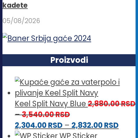
kadete
05/08/2026
Proizvodi
Keel Split Navy Blue
2,880.00
RSD
Raspon
–
3,540.00
RSD
cena:
Rasp
2,304.00
RSD
–
2,832.00
RSD
od
cena
WP Sticker