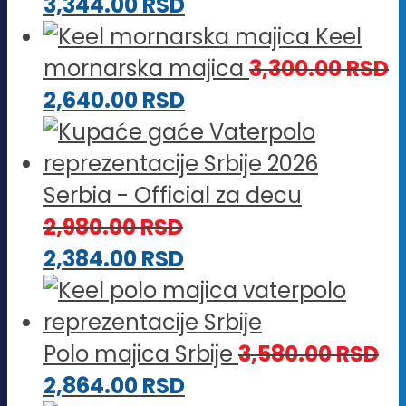
3,344.00
RSD
Keel
mornarska majica
3,300.00
RSD
2,640.00
RSD
Serbia - Official za decu
2,980.00
RSD
2,384.00
RSD
Polo majica Srbije
3,580.00
RSD
2,864.00
RSD