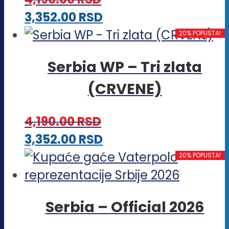
Ovaj
3,352.00
RSD
proizvod
20% POPUSTA!
ima
Serbia WP – Tri zlata
više
(CRVENE)
varijanti.
Opcije
4,190.00
RSD
mogu
Ovaj
3,352.00
RSD
biti
proizvod
20% POPUSTA!
izabrane
ima
na
više
stranici
Serbia – Official 2026
varijanti.
proizvoda.
Opcije