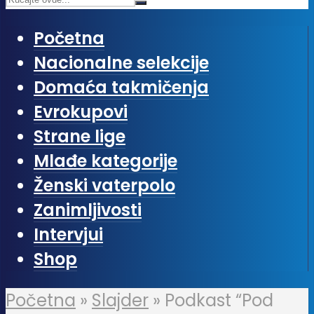
Početna
Nacionalne selekcije
Domaća takmičenja
Evrokupovi
Strane lige
Mlađe kategorije
Ženski vaterpolo
Zanimljivosti
Intervjui
Shop
Početna
»
Slajder
»
Podkast “Pod