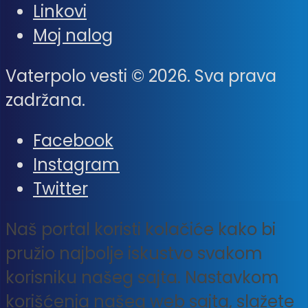
Linkovi
Moj nalog
Vaterpolo vesti © 2026. Sva prava
zadržana.
Facebook
Instagram
Twitter
Naš portal koristi kolačiće kako bi
pružio najbolje iskustvo svakom
korisniku našeg sajta. Nastavkom
korišćenja našeg web sajta, slažete