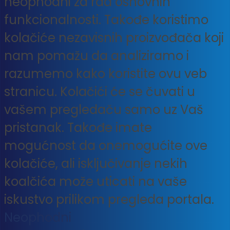
neophodni za rad osnovnih
funkcionalnosti. Takođe koristimo
kolačiće nezavisnih proizvođača koji
nam pomažu da analiziramo i
razumemo kako koristite ovu veb
stranicu. Kolačići će se čuvati u
vašem pregledaču samo uz Vaš
pristanak. Takođe imate
mogućnost da onemogućite ove
kolačiće, ali isključivanje nekih
koalčića može uticati na vaše
iskustvo prilikom pregleda portala.
Neophodni