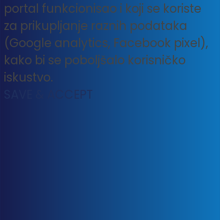
portal funkcionisao i koji se koriste
za prikupljanje raznih podataka
(Google analytics, Facebook pixel),
kako bi se poboljšalo korisničko
iskustvo.
SAVE & ACCEPT