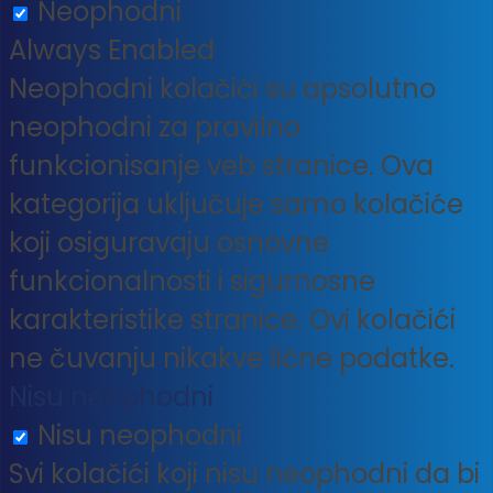
Neophodni
Always Enabled
Neophodni kolačići su apsolutno
neophodni za pravilno
funkcionisanje veb stranice. Ova
kategorija uključuje samo kolačiće
koji osiguravaju osnovne
funkcionalnosti i sigurnosne
karakteristike stranice. Ovi kolačići
ne čuvanju nikakve lične podatke.
Nisu neophodni
Nisu neophodni
Svi kolačići koji nisu neophodni da bi