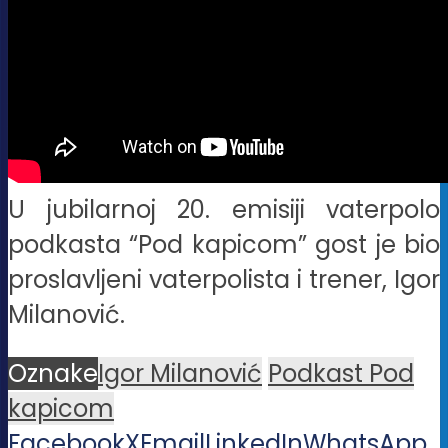
U jubilarnoj 20. emisiji vaterpolo
podkasta “Pod kapicom” gost je bio
proslavljeni vaterpolista i trener, Igor
Milanović.
Oznake
Igor Milanović
Podkast Pod
kapicom
Facebook
X
Email
LinkedIn
WhatsApp