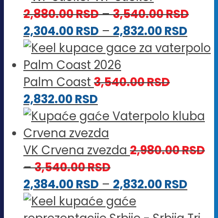
2,880.00 RSD
od
Rasp
2,880.00
RSD
–
3,540.00
RSD
do
2,304
Rasp
cena
2,304.00
RSD
–
2,832.00
RSD
3,540.00 RSD
do
cena
od
2,832
od
2,88
2,304
do
Palm Coast
3,540.00
RSD
do
3,54
2,832.00
RSD
2,832
VK Crvena zvezda
2,980.00
RSD
Raspon
–
3,540.00
RSD
cena:
Rasp
2,384.00
RSD
–
2,832.00
RSD
od
cena
2,980.00 RSD
od