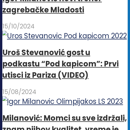
zagrebačke Mladosti
15/10/2024
Uroš Stevanović gost u
podkastu “Pod kapicom”: Prvi
utisci iz Pariza (VIDEO)
15/08/2024
Milanović: Momci su sve izdržali,
znam njihov kvalitet, vreme je