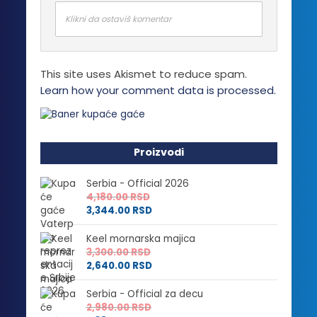
Klikni da ostaviš komentar
This site uses Akismet to reduce spam.
Learn how your comment data is processed.
Proizvodi
Serbia - Official 2026
4,180.00
RSD
3,344.00
RSD
Keel mornarska majica
3,300.00
RSD
2,640.00
RSD
Serbia - Official za decu
2,980.00
RSD