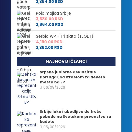
2,384.00
RSD
Polo majica Srbije
3,580.00
RSD
2,864.00
RSD
Serbia WP - Tri zlata (TEGET)
4,190.00
RSD
3,352.00
RSD
NAJNOVIJI ČLANCI
Srpske juniorke deklasirale
Portugal, sa Izraelom za deveto
mesto na EP
06/08/2026
Srbija lako i ubedljivo do treće
pobede na Svetskom prvenstvu za
kadete
05/08/2026