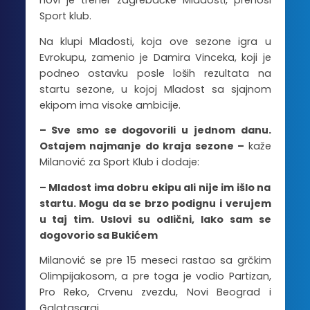
novi je trener zagrebačke Mladosti, prenosi
Sport klub.
Na klupi Mladosti, koja ove sezone igra u
Evrokupu, zamenio je Damira Vinceka, koji je
podneo ostavku posle loših rezultata na
startu sezone, u kojoj Mladost sa sjajnom
ekipom ima visoke ambicije.
– Sve smo se dogovorili u jednom danu.
Ostajem najmanje do kraja sezone –
kaže
Milanović za Sport Klub i dodaje:
– Mladost ima dobru ekipu ali nije im išlo na
startu. Mogu da se brzo podignu i verujem
u taj tim. Uslovi su odlični, lako sam se
dogovorio sa Bukićem
Milanović se pre 15 meseci rastao sa grčkim
Olimpijakosom, a pre toga je vodio Partizan,
Pro Reko, Crvenu zvezdu, Novi Beograd i
Galatasaraj.