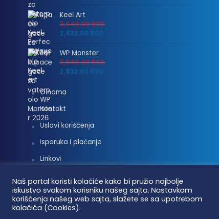
Keel Art
3,540.00
RSD
2,832.00
RSD
WP Monster
3,540.00
RSD
2,832.00
RSD
O nama
Kontakt
Uslovi korišćenja
Isporuka i plaćanje
Linkovi
Moj nalog
Naš portal koristi kolačiće kako bi pružio najbolje
iskustvo svakom korisniku našeg sajta. Nastavkom
korišćenja našeg web sajta, slažete se sa upotrebom
kolačića (Cookies).
Vaterpolo vesti © 2026. Sva prava zadržana.