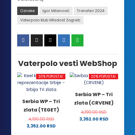
Oznake
Igor Milanović
Transferi 2024
Vaterpolo klub Mladost Zagreb
Vaterpolo vesti WebShop
20% POPUSTA!
20% POPUSTA!
Serbia WP – Tri
Serbia WP – Tri
zlata (CRVENE)
zlata (TEGET)
4,190.00
RSD
4,190.00
RSD
3,352.00
RSD
Ovaj
3,352.00
RSD
Ovaj
proizvod