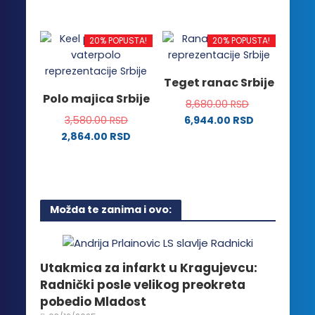
proizvod
na
na
Ovaj
ima
stranici
stranici
proizvod
više
proizvoda.
proizvoda.
ima
20% POPUSTA!
20% POPUSTA!
varijanti.
više
Opcije
varijanti.
Teget ranac Srbije
mogu
Opcije
Polo majica Srbije
biti
8,680.00
RSD
mogu
izabrane
3,580.00
RSD
6,944.00
RSD
biti
na
2,864.00
RSD
izabrane
stranici
Ovaj
na
proizvoda.
proizvod
stranici
ima
proizvoda.
više
Možda te zanima i ovo:
varijanti.
Opcije
mogu
biti
Utakmica za infarkt u Kragujevcu:
izabrane
Radnički posle velikog preokreta
na
pobedio Mladost
stranici