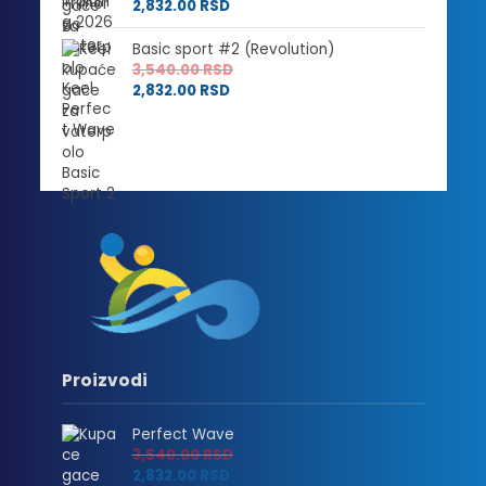
2,832.00
RSD
Basic sport #2 (Revolution)
3,540.00
RSD
2,832.00
RSD
Proizvodi
Perfect Wave
3,540.00
RSD
2,832.00
RSD