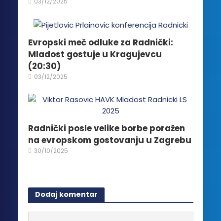
03/12/2025
proizvoda.
Evropski meč odluke za Radnički:
Mladost gostuje u Kragujevcu
(20:30)
03/12/2025
Radnički posle velike borbe poražen
na evropskom gostovanju u Zagrebu
30/10/2025
Dodaj komentar