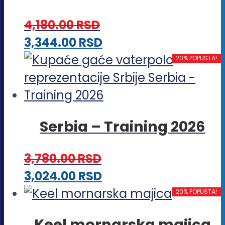
Opcije
4,180.00
RSD
mogu
Ovaj
3,344.00
RSD
biti
proizvod
20% POPUSTA!
izabrane
ima
na
više
stranici
varijanti.
proizvoda.
Serbia – Training 2026
Opcije
mogu
3,780.00
RSD
biti
Ovaj
3,024.00
RSD
izabrane
proizvod
20% POPUSTA!
na
ima
stranici
Keel mornarska majica