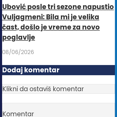
Ubović posle tri sezone napustio
Vuljagmeni: Bila mi je velika
čast, došlo je vreme za novo
poglavlje
08/06/2026
Dodaj komentar
Klikni da ostaviš komentar
Komentar