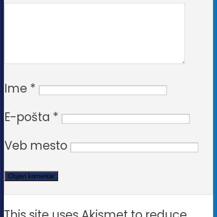
Ime
*
E-pošta
*
Veb mesto
This site uses Akismet to reduce