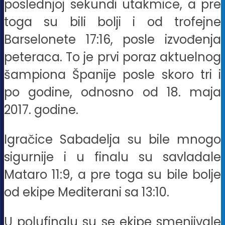
poslednjoj sekundi utakmice, a pre
toga su bili bolji i od trofejne
Barselonete 17:16, posle izvođenja
peteraca. To je prvi poraz aktuelnog
šampiona Španije posle skoro tri i
po godine, odnosno od 18. maja
2017. godine.
Igračice Sabadelja su bile mnogo
sigurnije i u finalu su savladale
Mataro 11:9, a pre toga su bile bolje
od ekipe Mediterani sa 13:10.
U polufinalu su se ekipe smenjivale