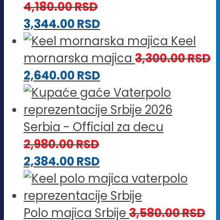
4,180.00
RSD
3,344.00
RSD
Keel
mornarska majica
3,300.00
RSD
2,640.00
RSD
Serbia - Official za decu
2,980.00
RSD
2,384.00
RSD
Polo majica Srbije
3,580.00
RSD