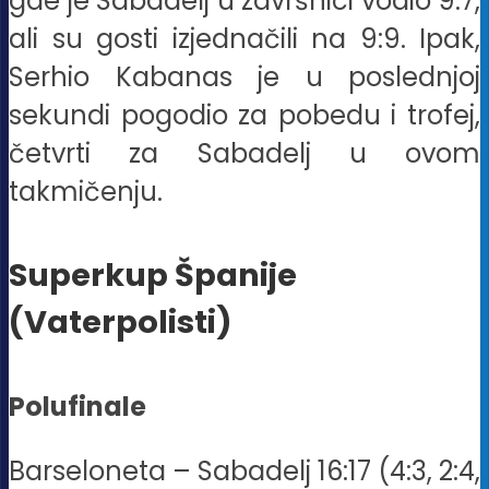
gde je Sabadelj u završnici vodio 9:7,
ali su gosti izjednačili na 9:9. Ipak,
Serhio Kabanas je u poslednjoj
sekundi pogodio za pobedu i trofej,
četvrti za Sabadelj u ovom
takmičenju.
Superkup Španije
(Vaterpolisti)
Polufinale
Barseloneta – Sabadelj 16:17 (4:3, 2:4,