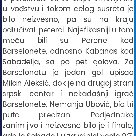
u vođstvu i tokom celog susreta je
bilo neizvesno, pa su na kraju
odlučivali peterci. Najefikasniji u tom
meču bili su Perone kod
Barselonete, odnosno Kabanas kod
Sabadelja, sa po pet golova. Za
Barselonetu je jedan gol upisao
Milan Aleksić, dok je na drugoj strani
srpski centar i nekadašnji igrač
Barselonete, Nemanja Ubović, bio tri
puta precizan. Podjednako
zanimljivo i neizvesno bilo je i finale,