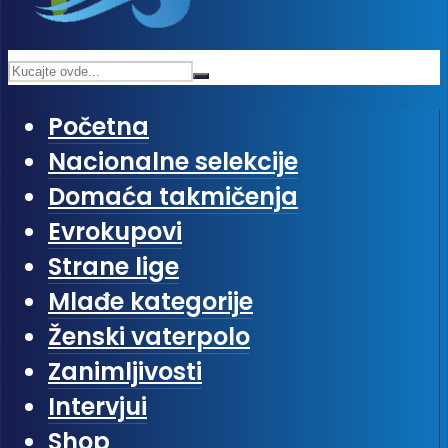
Početna
Nacionalne selekcije
Domaća takmičenja
Evrokupovi
Strane lige
Mlađe kategorije
Ženski vaterpolo
Zanimljivosti
Intervjui
Shop