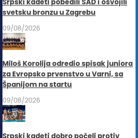
Srpski kadeti pobedili SAD i osvojili
svetsku bronzu u Zagrebu
09/08/2026
Miloš Korolija odredio spisak juniora
za Evropsko prvenstvo u Varni, sa
Španijom na startu
09/08/2026
Srpski kadeti dobro počeli protiv