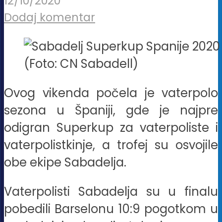
12/10/2020
Dodaj komentar
(Foto: CN Sabadell)
Ovog vikenda počela je vaterpolo
sezona u Španiji, gde je najpre
odigran Superkup za vaterpoliste i
vaterpolistkinje, a trofej su osvojile
obe ekipe Sabadelja.
Vaterpolisti Sabadelja su u finalu
pobedili Barselonu 10:9 pogotkom u