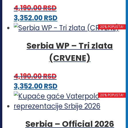
4,190.00
RSD
Ovaj
3,352.00
RSD
proizvod
20% POPUSTA!
ima
Serbia WP – Tri zlata
više
(CRVENE)
varijanti.
Opcije
4,190.00
RSD
mogu
Ovaj
3,352.00
RSD
biti
proizvod
20% POPUSTA!
izabrane
ima
na
više
stranici
Serbia – Official 2026
varijanti.
proizvoda.