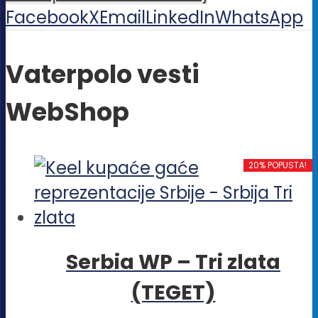
Facebook
X
Email
LinkedIn
WhatsApp
Vaterpolo vesti
WebShop
20% POPUSTA!
Serbia WP – Tri zlata
(TEGET)