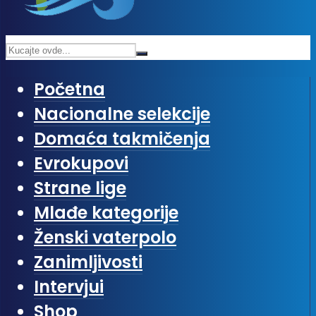
Početna
Nacionalne selekcije
Domaća takmičenja
Evrokupovi
Strane lige
Mlađe kategorije
Ženski vaterpolo
Zanimljivosti
Intervjui
Shop