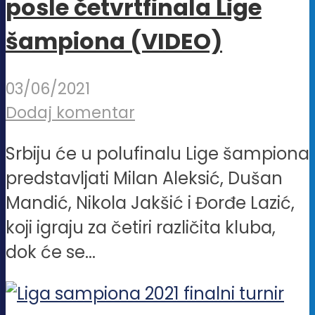
posle četvrtfinala Lige
šampiona (VIDEO)
03/06/2021
Dodaj komentar
Srbiju će u polufinalu Lige šampiona
predstavljati Milan Aleksić, Dušan
Mandić, Nikola Jakšić i Đorđe Lazić,
koji igraju za četiri različita kluba,
dok će se...