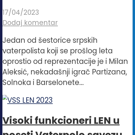
17/04/2023
Dodaj komentar
Jedan od šestorice srpskih
vaterpolista koji se prošlog leta
oprostio od reprezentacije je i Milan
Aleksić, nekadašnji igrač Partizana,
Solnoka i Barselonete...
Visoki funkcioneri LEN u
poseti Vaterpolo savezu