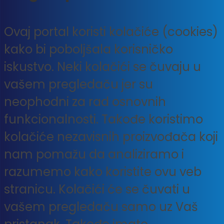
Ovaj portal koristi kolačiće (cookies)
kako bi poboljšala korisničko
iskustvo. Neki kolačići se čuvaju u
vašem pregledaču jer su
neophodni za rad osnovnih
funkcionalnosti. Takođe koristimo
kolačiće nezavisnih proizvođača koji
nam pomažu da analiziramo i
razumemo kako koristite ovu veb
stranicu. Kolačići će se čuvati u
vašem pregledaču samo uz Vaš