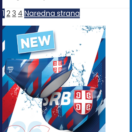
1
2
3
4
Naredna strana