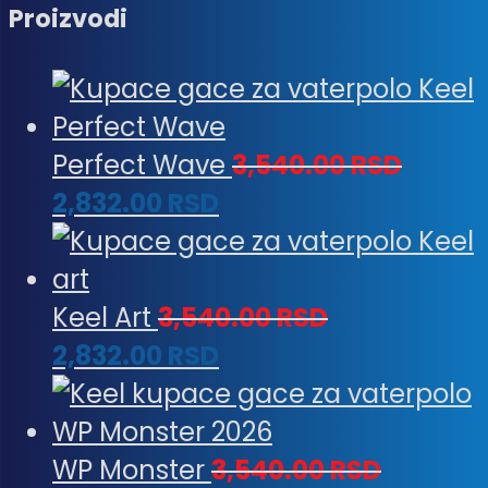
Proizvodi
Perfect Wave
3,540.00
RSD
2,832.00
RSD
Keel Art
3,540.00
RSD
2,832.00
RSD
WP Monster
3,540.00
RSD