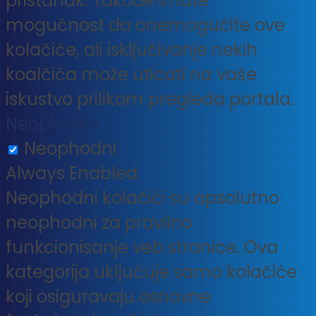
pristanak. Takođe imate
mogućnost da onemogućite ove
kolačiće, ali isključivanje nekih
koalčića može uticati na vaše
iskustvo prilikom pregleda portala.
Neophodni
Neophodni
Always Enabled
Neophodni kolačići su apsolutno
neophodni za pravilno
funkcionisanje veb stranice. Ova
kategorija uključuje samo kolačiće
koji osiguravaju osnovne