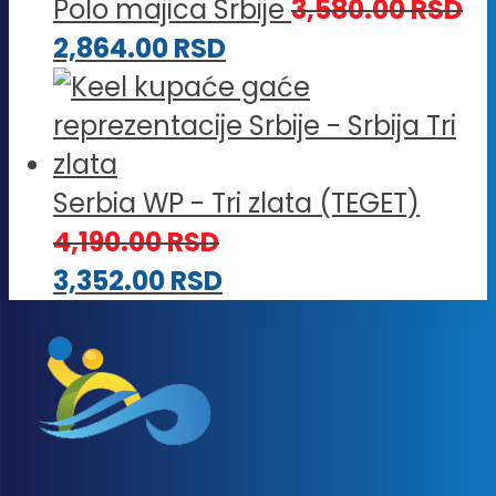
Polo majica Srbije
3,580.00
RSD
2,864.00
RSD
Serbia WP - Tri zlata (TEGET)
4,190.00
RSD
3,352.00
RSD