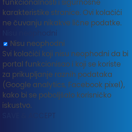
funkcionalnosti i sigurnosne
karakteristike stranice. Ovi kolačići
ne čuvanju nikakve lične podatke.
Nisu neophodni
Nisu neophodni
Svi kolačići koji nisu neophodni da bi
portal funkcionisao i koji se koriste
za prikupljanje raznih podataka
(Google analytics, Facebook pixel),
kako bi se poboljšalo korisničko
iskustvo.
SAVE & ACCEPT