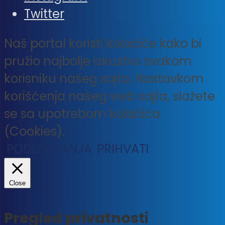
Twitter
Naš portal koristi kolačiće kako bi
pružio najbolje iskustvo svakom
korisniku našeg sajta. Nastavkom
korišćenja našeg web sajta, slažete
se sa upotrebom kolačića
(Cookies).
PODEŠAVANJA
PRIHVATI
Close
Pregled privatnosti