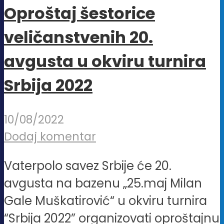
Oproštaj šestorice
veličanstvenih 20.
avgusta u okviru turnira
Srbija 2022
10/08/2022
Dodaj komentar
Vaterpolo savez Srbije će 20.
avgusta na bazenu „25.maj Milan
Gale Muškatirović“ u okviru turnira
“Srbija 2022” organizovati oproštajnu