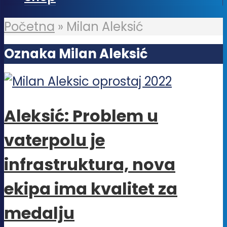
Početna
»
Milan Aleksić
Oznaka Milan Aleksić
Aleksić: Problem u
vaterpolu je
infrastruktura, nova
ekipa ima kvalitet za
medalju