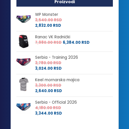
Proizvodi
WP Monster
3,540.00
RSD
2,832.00
RSD
Ranac VK Radnički
7,980.00
RSD
6,384.00
RSD
Serbia - Training 2026
3,780.00
RSD
3,024.00
RSD
Keel mornarska majica
3,300.00
RSD
2,640.00
RSD
Serbia - Official 2026
4,180.00
RSD
3,344.00
RSD