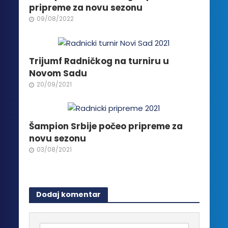
izabrane
pripreme za novu sezonu
na
09/08/2022
stranici
proizvoda.
Trijumf Radničkog na turniru u
Novom Sadu
20/09/2021
Šampion Srbije počeo pripreme za
novu sezonu
03/08/2021
Dodaj komentar