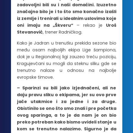
zadovoljni bili su i naši domaćini. Izuzetno
značajno bilo je i to što smo konačno izašli
iz zemlje i trenirali u idealnim uslovima koje
oni imaju na „Škveru“
– rekao je
Uroš
Stevanović
, trener Radničkog.
Kako je Jadran u trenutku prekida sezone bio
među osam najboljih ekipa Lige šampiona,
dok je u Regionalnoj ligi zauzeo treću poziciju,
Kragujevčani su mogli da steknu sliku gde se
trenutno nalaze u odnosu na najbolje
evropske timove.
– Sparinzi su bili jako izjednačeni, ali ne
daju pravu sliku o ekipama, jer su ovo prve
jače utakmice i za jedne i za druge.
Obistinilo se ono što smo znali i pre početka
ovog sparinga, a to je da nam je on bio
preko potreban kako bismo uvideli stanje u
kom se trenutno nalazimo. Sigurno je da