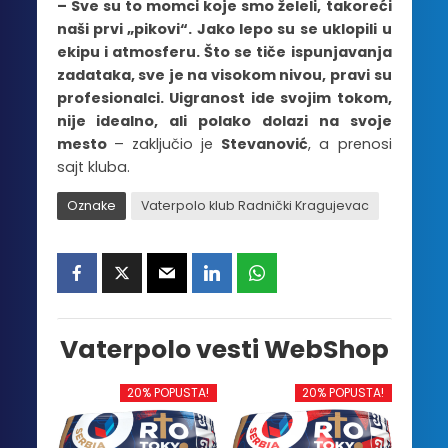
– Sve su to momci koje smo želeli, takoreći
naši prvi „pikovi“. Jako lepo su se uklopili u
ekipu i atmosferu. Što se tiče ispunjavanja
zadataka, sve je na visokom nivou, pravi su
profesionalci. Uigranost ide svojim tokom,
nije idealno, ali polako dolazi na svoje
mesto
– zaključio je
Stevanović
, a prenosi
sajt kluba.
Oznake
Vaterpolo klub Radnički Kragujevac
Vaterpolo vesti WebShop
20% POPUSTA!
20% POPUSTA!