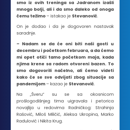
smo iz ovih treninga sa Jadranom izašli
mnogo bolji, ali i da smo daleko od onoga
čemu težimo
– istakao je
Stevanović
.
On je dodao i da je dogovoren nastavak
saradnje.
– Nadam se da će oni biti naši gosti u
decembru i početkom februara, a da ćemo
mi opet otići tamo početkom maja, kada
njima krene sa radom otvoreni bazen. To
smo dogovorili načelno, ali ćemo videti
kako će se sve odvijati zbog situacije sa
pandemijom
– kazao je
Stevanović
.
Na „Šveru“ su se sa okosnicom
prošlogodišnjeg tima uigravala i petorica
novajlija u redovima Radničkog: Strahinja
Rašović, Miloš Miličić, Aleksa Ukropina, Marko
Radulović i Nikita Krug.