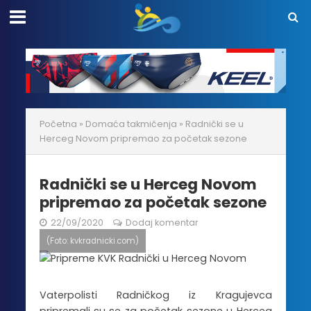
Početna
»
Domaća takmičenja
»
Radnički se u
Herceg Novom pripremao za početak sezone
Radnički se u Herceg Novom
pripremao za početak sezone
22/09/2020
Dodaj komentar
(Foto: kvkradnicki.com)
Vaterpolisti Radničkog iz Kragujevca