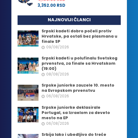
3,352.00
RSD
NAJNOVIJI ČLANCI
Srpski kadeti dobro počeli protiv
Hrvatske, pa ostali bez plasmana u
finale SP
09/08/2026
Srpski kadeti u polufinalu Svetskog
prvenstva, za finale sa Hrvatskom
(19:00)
08/08/2026
Srpske juniorke zauzele 10. mesto
na Evropskom prvenstvu
06/08/2026
Srpske juniorke deklasirale
Portugal, sa Izraelom za deveto
mesto na EP
06/08/2026
Srbija lako i ubedljivo do treće