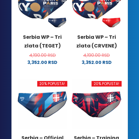
Serbia WP – Tri
Serbia WP – Tri
zlata (TEGET)
zlata (CRVENE)
4,190.00
RSD
4,190.00
RSD
3,352.00
RSD
3,352.00
RSD
Ovaj
Ovaj
proizvod
proizvod
ima
ima
20% POPUSTA!
20% POPUSTA!
više
više
varijanti.
varijanti.
Opcije
Opcije
mogu
mogu
biti
biti
izabrane
izabrane
na
na
Serbia – Official
Serbia – Training