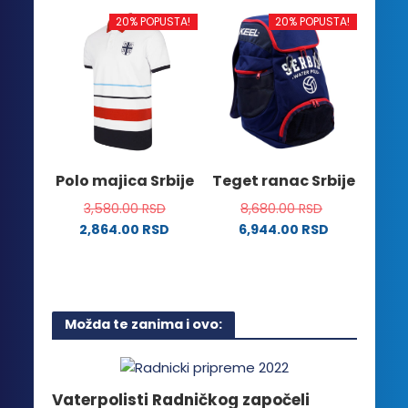
više
ima
20% POPUSTA!
20% POPUSTA!
varijanti.
više
Opcije
varijanti.
mogu
Opcije
biti
mogu
izabrane
biti
na
izabrane
stranici
na
Polo majica Srbije
Teget ranac Srbije
proizvoda.
stranici
3,580.00
RSD
8,680.00
RSD
proizvoda.
2,864.00
RSD
6,944.00
RSD
Ovaj
proizvod
ima
više
Možda te zanima i ovo:
varijanti.
Opcije
mogu
biti
Vaterpolisti Radničkog započeli