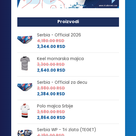
Proizvodi
Serbia - Official 2026
4,180.00
RSD
3,344.00
RSD
Keel mornarska majica
3,300.00
RSD
2,640.00
RSD
Serbia - Official za decu
2,980.00
RSD
2,384.00
RSD
Polo majica Srbije
3,580.00
RSD
2,864.00
RSD
Serbia WP - Tri zlata (TEGET)
4,190.00
RSD