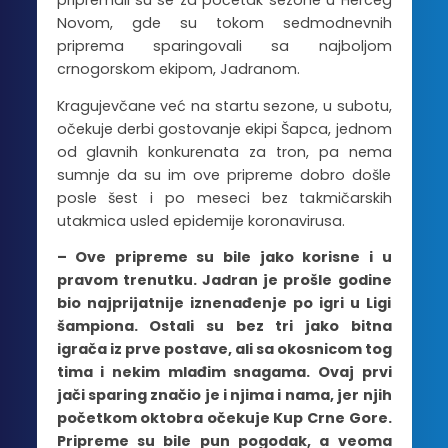
pripremali su se za početak sezone u Herceg
Novom, gde su tokom sedmodnevnih
priprema sparingovali sa najboljom
crnogorskom ekipom, Jadranom.
Kragujevčane već na startu sezone, u subotu,
očekuje derbi gostovanje ekipi Šapca, jednom
od glavnih konkurenata za tron, pa nema
sumnje da su im ove pripreme dobro došle
posle šest i po meseci bez takmičarskih
utakmica usled epidemije koronavirusa.
– Ove pripreme su bile jako korisne i u
pravom trenutku. Jadran je prošle godine
bio najprijatnije iznenađenje po igri u Ligi
šampiona. Ostali su bez tri jako bitna
igrača iz prve postave, ali sa okosnicom tog
tima i nekim mlađim snagama. Ovaj prvi
jači sparing značio je i njima i nama, jer njih
početkom oktobra očekuje Kup Crne Gore.
Pripreme su bile pun pogodak, a veoma