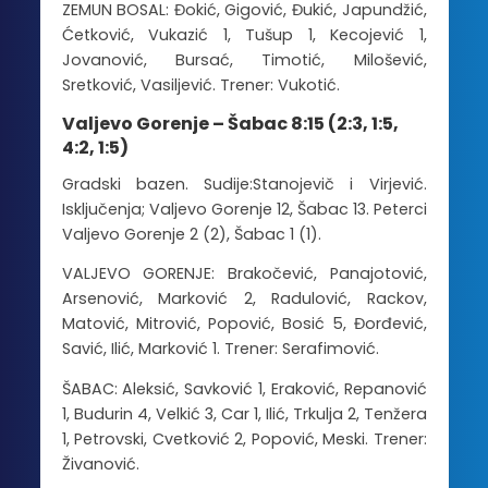
ZEMUN BOSAL: Đokić, Gigović, Đukić, Japundžić,
Ćetković, Vukazić 1, Tušup 1, Kecojević 1,
Jovanović, Bursać, Timotić, Milošević,
Sretković, Vasiljević. Trener: Vukotić.
Valjevo Gorenje – Šabac 8:15 (2:3, 1:5,
4:2, 1:5)
Gradski bazen. Sudije:Stanojevič i Virjević.
Isključenja; Valjevo Gorenje 12, Šabac 13. Peterci
Valjevo Gorenje 2 (2), Šabac 1 (1).
VALJEVO GORENJE: Brakočević, Panajotović,
Arsenović, Marković 2, Radulović, Rackov,
Matović, Mitrović, Popović, Bosić 5, Đorđević,
Savić, Ilić, Marković 1. Trener: Serafimović.
ŠABAC: Aleksić, Savković 1, Eraković, Repanović
1, Budurin 4, Velkić 3, Car 1, Ilić, Trkulja 2, Tenžera
1, Petrovski, Cvetković 2, Popović, Meski. Trener:
Živanović.