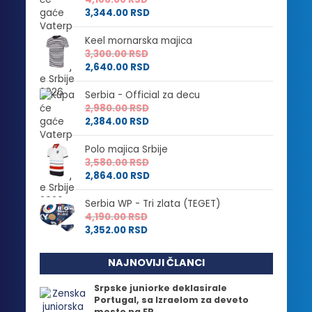
3,344.00
RSD
Keel mornarska majica
3,300.00
RSD
2,640.00
RSD
Serbia - Official za decu
2,980.00
RSD
2,384.00
RSD
Polo majica Srbije
3,580.00
RSD
2,864.00
RSD
Serbia WP - Tri zlata (TEGET)
4,190.00
RSD
3,352.00
RSD
NAJNOVIJI ČLANCI
Srpske juniorke deklasirale
Portugal, sa Izraelom za deveto
mesto na EP