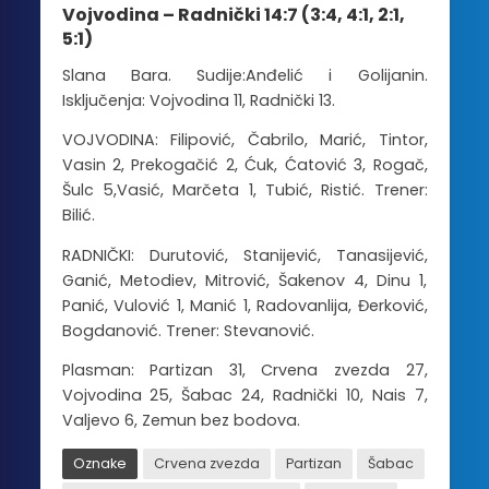
Vojvodina – Radnički 14:7 (3:4, 4:1, 2:1,
5:1)
Slana Bara. Sudije:Anđelić i Golijanin.
Isključenja: Vojvodina 11, Radnički 13.
VOJVODINA: Filipović, Čabrilo, Marić, Tintor,
Vasin 2, Prekogačić 2, Ćuk, Ćatović 3, Rogač,
Šulc 5,Vasić, Marčeta 1, Tubić, Ristić. Trener:
Bilić.
RADNIČKI: Durutović, Stanijević, Tanasijević,
Ganić, Metodiev, Mitrović, Šakenov 4, Dinu 1,
Panić, Vulović 1, Manić 1, Radovanlija, Đerković,
Bogdanović. Trener: Stevanović.
Plasman: Partizan 31, Crvena zvezda 27,
Vojvodina 25, Šabac 24, Radnički 10, Nais 7,
Valjevo 6, Zemun bez bodova.
Oznake
Crvena zvezda
Partizan
Šabac