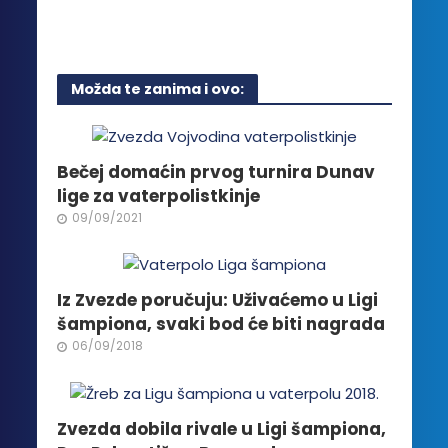
Ovaj
proizvod
ima
više
Možda te zanima i ovo:
varijanti.
Opcije
mogu
biti
Bečej domaćin prvog turnira Dunav
izabrane
lige za vaterpolistkinje
na
09/09/2021
stranici
proizvoda.
Iz Zvezde poručuju: Uživaćemo u Ligi
šampiona, svaki bod će biti nagrada
06/09/2018
Zvezda dobila rivale u Ligi šampiona,