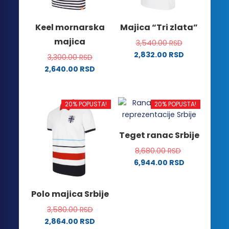
izabrane
izabrane
na
na
Keel mornarska
Majica “Tri zlata”
stranici
stranici
majica
3,540.00
RSD
proizvoda.
proizvoda.
2,832.00
RSD
3,300.00
RSD
Ovaj
2,640.00
RSD
proizvod
Ovaj
ima
proizvod
više
ima
20% POPUSTA!
20% POPUSTA!
varijanti.
više
Opcije
varijanti.
Teget ranac Srbije
mogu
Opcije
biti
8,680.00
RSD
mogu
izabrane
6,944.00
RSD
biti
na
izabrane
stranici
na
Polo majica Srbije
proizvoda.
stranici
3,580.00
RSD
proizvoda.
2,864.00
RSD