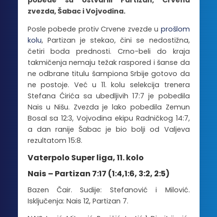
pobede su ostvarili Partizan, Crvena
zvezda, Šabac i Vojvodina.
Posle pobede protiv Crvene zvezde u
prošlom
kolu
, Partizan je stekao, čini se nedostižna,
četiri boda prednosti. Crno-beli do kraja
takmičenja nemaju težak raspored i šanse da
ne odbrane titulu šampiona Srbije gotovo da
ne postoje. Već u 11. kolu selekcija trenera
Stefana Ćirića sa ubedljivih 17:7 je pobedila
Nais u Nišu. Zvezda je lako pobedila Zemun
Bosal sa 12:3, Vojvodina ekipu Radničkog 14:7,
a dan ranije Šabac je bio bolji od Valjeva
rezultatom 15:8.
Vaterpolo Super liga, 11. kolo
Nais – Partizan 7:17 (1:4,1:6, 3:2, 2:5)
Bazen Čair. Sudije: Stefanović i Milović.
Isključenja: Nais 12, Partizan 7.