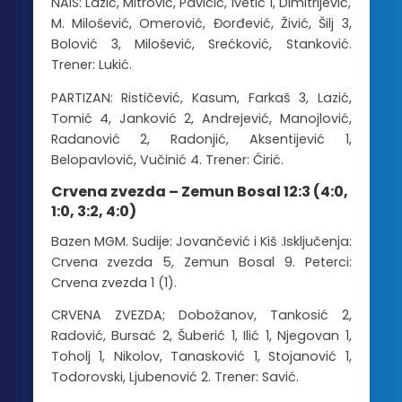
NAIS: Lazić, Mitrović, Pavičić, Ivetić 1, Dimitrijević,
M. Milošević, Omerović, Đorđević, Živić, Šilj 3,
Bolović 3, Milošević, Srećković, Stanković.
Trener: Lukić.
PARTIZAN: Rističević, Kasum, Farkaš 3, Lazić,
Tomić 4, Janković 2, Andrejević, Manojlović,
Radanović 2, Radonjić, Aksentijević 1,
Belopavlović, Vučinić 4. Trener: Ćirić.
Crvena zvezda – Zemun Bosal 12:3 (4:0,
1:0, 3:2, 4:0)
Bazen MGM. Sudije: Jovančević i Kiš .Isključenja:
Crvena zvezda 5, Zemun Bosal 9. Peterci:
Crvena zvezda 1 (1).
CRVENA ZVEZDA; Dobožanov, Tankosić 2,
Radović, Bursać 2, Šuberić 1, Ilić 1, Njegovan 1,
Toholj 1, Nikolov, Tanasković 1, Stojanović 1,
Todorovski, Ljubenović 2. Trener: Savić.