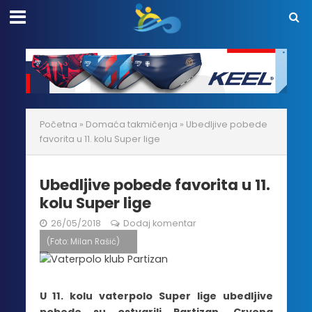
Početna
»
Domaća takmičenja
»
Ubedljive pobede
favorita u 11. kolu Super lige
Ubedljive pobede favorita u 11.
kolu Super lige
26/05/2018
Dodaj komentar
(Foto: Milan Rašić)
U 11. kolu vaterpolo Super lige ubedljive