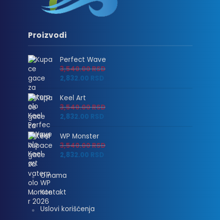
Proizvodi
Perfect Wave
3,540.00
RSD
2,832.00
RSD
Keel Art
3,540.00
RSD
2,832.00
RSD
WP Monster
3,540.00
RSD
2,832.00
RSD
O nama
Kontakt
Uslovi korišćenja