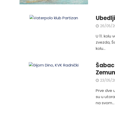
Ubedlji
26/05/2
U 11. kolu
zvezda, Š
kolu...
Šabac 
Zemu
23/05/2
Prve dve 
su u utora
na svom...