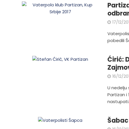
Partiz
odbran
17/12/20
Vaterpolis
pobedili Š
Ćirić:
Zajmo
16/12/20
U nedelju 
Partizan i
nastupati.
Šabac 