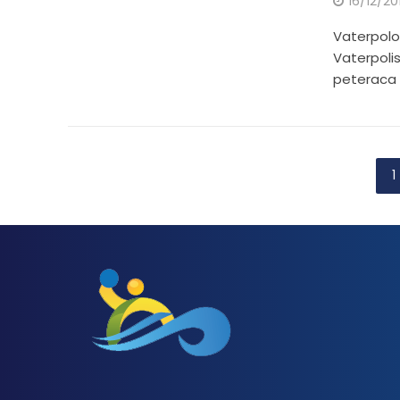
16/12/20
Vaterpolo 
Vaterpoli
peteraca N
1