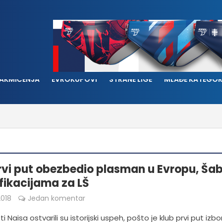
AKMIČENJA
EVROKUPOVI
STRANE LIGE
MLAĐE KATEGOR
rvi put obezbedio plasman u Evropu, Ša
ifikacijama za LŠ
018
Jedan komentar
i Naisa ostvarili su istorijski uspeh, pošto je klub prvi put izbo