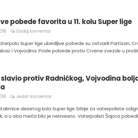
ve pobede favorita u 11. kolu Super lige
018
Dodaj komentar
 vaterpolo Super lige ubedljive pobede su ostvarili Partizan, C
abac i Vojvodina. Posle pobede protiv Crvene zvezde u proš
slavio protiv Radničkog, Vojvodina bolj
na
018
Jedan komentar
utakmice desetog kola Super lige Srbije za vaterpoliste odig
k, a u oba meča bilo je neizvesno. Vaterpolisti Šapca pobedil