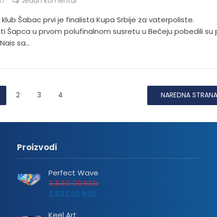
17
Jedan komentar
klub Šabac prvi je finalista Kupa Srbije za vaterpoliste.
sti Šapca u prvom polufinalnom susretu u Bečeju pobedili su 
ais sa...
2
3
4
NAREDNA STRAN
Proizvodi
Perfect Wave
3,540.00
RSD
2,832.00
RSD
Keel Art