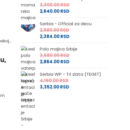
3,300.00
RSD
2,640.00
RSD
Serbia - Official za decu
2,980.00
RSD
2,384.00
RSD
koj...
Polo majica Srbije
3,580.00
RSD
u,
2,864.00
RSD
Serbia WP - Tri zlata (TEGET)
4,190.00
RSD
3,352.00
RSD
kom