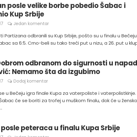
an posle velike borbe pobedio Šabac i
io Kup Srbije
17
Jedan komentar
ti Partizana odbranili su Kup Srbije, pošto su u finalu u Bečeju
abac sa 6:5. Crno-beli su tako treći put u nizu, a 26. put u klups
 Dobrom odbranom do sigurnosti u napad
vić: Nemamo šta da izgubimo
17
Dodaj komentar
se u Bečeju igra finale Kupa za vaterpoliste i vaterpolistkinje.
 Šabac će se boriti za trofej u muškom finalu, dok će u žens
..
posle peteraca u finalu Kupa Srbije