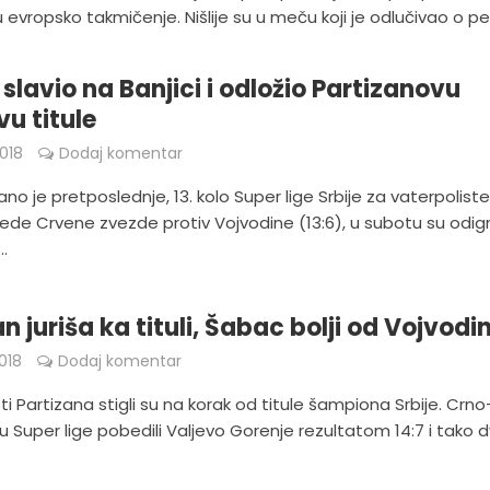
evropsko takmičenje. Nišlije su u meču koji je odlučivao o pe
slavio na Banjici i odložio Partizanovu
vu titule
018
Dodaj komentar
no je pretposlednje, 13. kolo Super lige Srbije za vaterpoliste
ede Crvene zvezde protiv Vojvodine (13:6), u subotu su odigr
..
n juriša ka tituli, Šabac bolji od Vojvodi
018
Dodaj komentar
ti Partizana stigli su na korak od titule šampiona Srbije. Crno
olu Super lige pobedili Valjevo Gorenje rezultatom 14:7 i tako dv