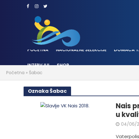
POČETNA
NACIONALNE SELEKCIJE
DOMAĆA T
INTERVJUI
SHOP
Početna
»
Šabac
Oznaka Šabac
Nais p
u kval
04/06/2
Vaterpolist