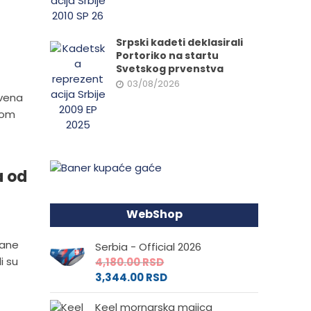
Srpski kadeti deklasirali
Portoriko na startu
Svetskog prvenstva
03/08/2026
rvena
lom
a od
WebShop
rane
Serbia - Official 2026
i su
4,180.00
RSD
3,344.00
RSD
Keel mornarska majica