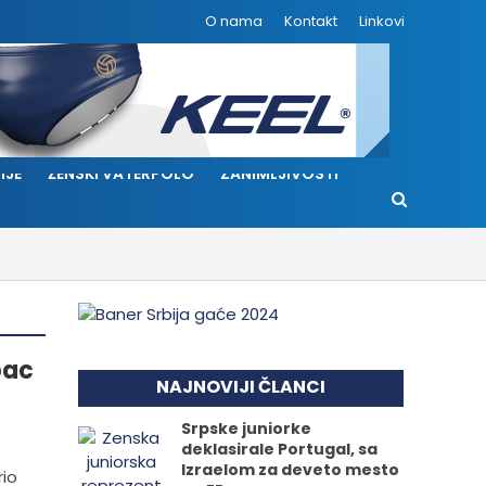
O nama
Kontakt
Linkovi
IJE
ŽENSKI VATERPOLO
ZANIMLJIVOSTI
bac
NAJNOVIJI ČLANCI
Srpske juniorke
deklasirale Portugal, sa
Izraelom za deveto mesto
rio