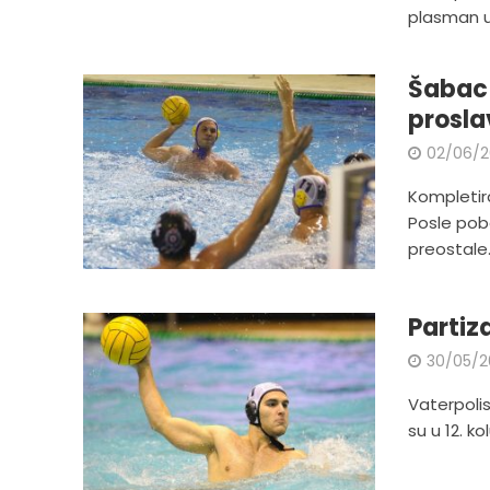
plasman u 
Šabac 
prosla
02/06/2
Kompletira
Posle pob
preostale.
Partiza
30/05/2
Vaterpolis
su u 12. k