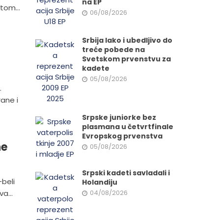
na EP
tom...
06/08/2026
Srbija lako i ubedljivo do
treće pobede na
Svetskom prvenstvu za
kadete
05/08/2026
.
ane i
Srpske juniorke bez
plasmana u četvrtfinale
Evropskog prvenstva
ne
05/08/2026
Srpski kadeti savladali i
-beli
Holandiju
04/08/2026
a...