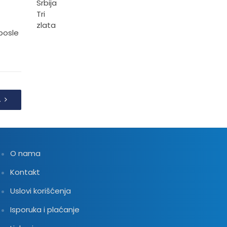
posle
A
O nama
Kontakt
Uslovi korišćenja
Isporuka i plaćanje