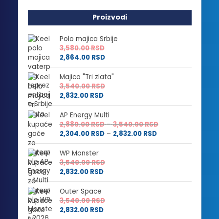
Proizvodi
Polo majica Srbije
3,580.00
RSD
2,864.00
RSD
Majica "Tri zlata"
3,540.00
RSD
2,832.00
RSD
AP Energy Multi
Raspon
2,880.00
RSD
–
3,540.00
RSD
Raspon
cena:
2,304.00
RSD
–
2,832.00
RSD
cena:
od
od
2,880.00 RSD
WP Monster
2,304.00 RSD
do
3,540.00
RSD
do
3,540.00 RSD
2,832.00
RSD
2,832.00 RSD
Outer Space
3,540.00
RSD
2,832.00
RSD