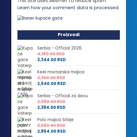
This site uses Akismet to reduce spam.
Learn how your comment data is processed.
Proizvodi
Serbia - Official 2026
4,180.00
RSD
3,344.00
RSD
Keel mornarska majica
3,300.00
RSD
2,640.00
RSD
Serbia - Official za decu
2,980.00
RSD
2,384.00
RSD
Polo majica Srbije
3,580.00
RSD
2,864.00
RSD