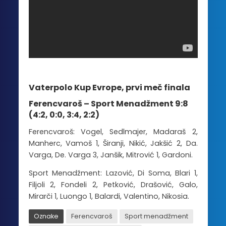
Vaterpolo Kup Evrope, prvi meč finala
Ferencvaroš – Sport Menadžment 9:8
(4:2, 0:0, 3:4, 2:2)
Ferencvaroš: Vogel, Sedlmajer, Madaraš 2,
Manherc, Vamoš 1, Širanji, Nikić, Jakšić 2, Da.
Varga, De. Varga 3, Janšik, Mitrović 1, Gardoni.
Sport Menadžment: Lazović, Di Soma, Blari 1,
Filjoli 2, Fondeli 2, Petković, Drašović, Galo,
Mirarči 1, Luongo 1, Balardi, Valentino, Nikosia.
Oznake
Ferencvaroš
Sport menadžment