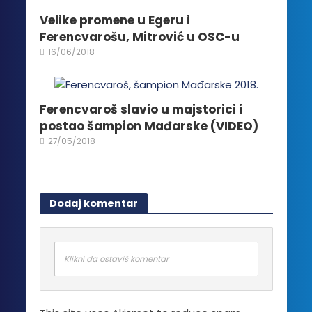
Velike promene u Egeru i
Ferencvarošu, Mitrović u OSC-u
16/06/2018
Ferencvaroš slavio u majstorici i
postao šampion Mađarske (VIDEO)
27/05/2018
Dodaj komentar
Klikni da ostaviš komentar