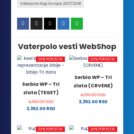
Vaterpolo Kup Evrope 2017/2018
Vaterpolo vesti WebShop
20% POPUSTA!
20% POPUSTA!
Serbia WP – Tri
Serbia WP – Tri
zlata (CRVENE)
zlata (TEGET)
4,190.00
RSD
4,190.00
RSD
3,352.00
RSD
Ovaj
3,352.00
RSD
Ovaj
proizvod
proizvod
ima
ima
više
20% POPUSTA!
20% POPUSTA!