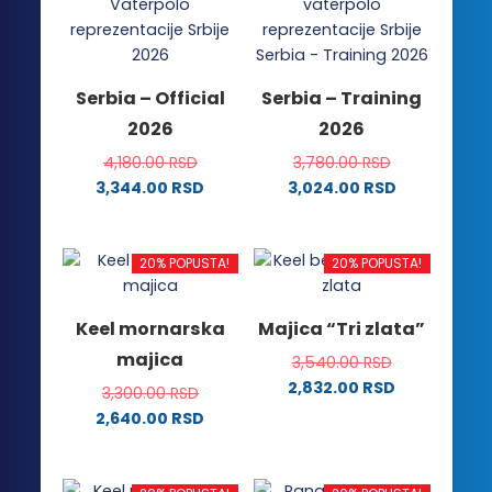
više
varijanti.
varijanti.
Opcije
Opcije
mogu
mogu
biti
Serbia – Official
Serbia – Training
biti
izabrane
2026
2026
izabrane
na
na
stranici
4,180.00
RSD
3,780.00
RSD
stranici
proizvoda.
3,344.00
RSD
3,024.00
RSD
proizvoda.
Ovaj
Ovaj
proizvod
proizvod
ima
ima
20% POPUSTA!
20% POPUSTA!
više
više
varijanti.
varijanti.
Keel mornarska
Majica “Tri zlata”
Opcije
Opcije
majica
3,540.00
RSD
mogu
mogu
2,832.00
RSD
biti
biti
3,300.00
RSD
Ovaj
izabrane
izabrane
2,640.00
RSD
proizvod
na
na
Ovaj
ima
stranici
stranici
proizvod
više
proizvoda.
proizvoda.