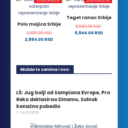
ima
20% POPUSTA!
20% POPUSTA!
varijanti.
više
Opcije
varijanti.
Teget ranac Srbije
mogu
Opcije
Polo majica Srbije
biti
8,680.00
RSD
mogu
izabrane
3,580.00
RSD
6,944.00
RSD
biti
na
2,864.00
RSD
izabrane
stranici
Ovaj
na
proizvoda.
proizvod
stranici
ima
proizvoda.
više
Možda te zanima i ovo:
varijanti.
Opcije
mogu
biti
LŠ: Jug bolji od šampiona Evrope, Pro
izabrane
Reko deklasirao Dinamo, Solnok
na
konačno pobedio
stranici
24/01/2019
proizvoda.