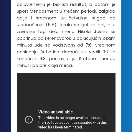
poluvremenu je bio isti rezultat, a potom je
Sport Menadžment u trećem periodu zaigrao
bolje i sredinom te četvrtine stigao do
izjednačenja (5:5). Igralo se gol za gol, a u
završnici tog dela meča Nikola Jakšić se
pobrinuo da Ferencvaroš u odlučujućih osam
minuta uđe sa vođstvom od 7:6. Sredinom
poslednje četvrtine domaći su vodili 9:7, a
konačnih 9:8 postavio je Stefano Luongo
minut i po pre kraja meča.