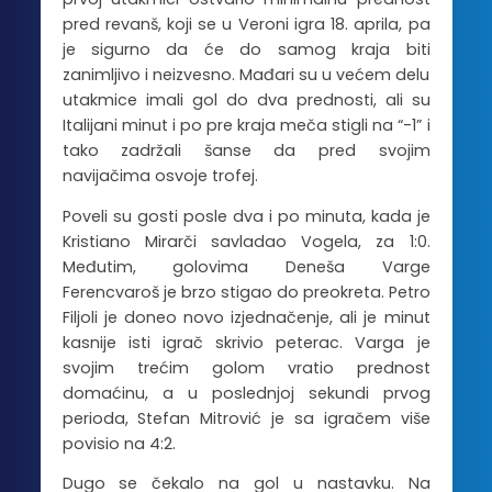
pred revanš, koji se u Veroni igra 18. aprila, pa
je sigurno da će do samog kraja biti
zanimljivo i neizvesno. Mađari su u većem delu
utakmice imali gol do dva prednosti, ali su
Italijani minut i po pre kraja meča stigli na “-1” i
tako zadržali šanse da pred svojim
navijačima osvoje trofej.
Poveli su gosti posle dva i po minuta, kada je
Kristiano Mirarči savladao Vogela, za 1:0.
Međutim, golovima Deneša Varge
Ferencvaroš je brzo stigao do preokreta. Petro
Filjoli je doneo novo izjednačenje, ali je minut
kasnije isti igrač skrivio peterac. Varga je
svojim trećim golom vratio prednost
domaćinu, a u poslednjoj sekundi prvog
perioda, Stefan Mitrović je sa igračem više
povisio na 4:2.
Dugo se čekalo na gol u nastavku. Na