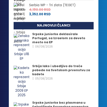
Serbia WP - Tri zlata (TEGET)
4,190.00
RSD
3,352.00
RSD
NAJNOVIJI ČLANCI
Srpske juniorke deklasirale
Portugal, sa Izraelom za deveto
mesto na EP
06/08/2026
Srbija lako i ubedljivo do treće
pobede na Svetskom prvenstvu za
kadete
05/08/2026
Srpske juniorke bez plasmana u
četvrtfinale Evropskog prvenstva