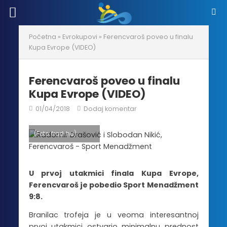
Početna
»
Evrokupovi
»
Ferencvaroš poveo u finalu
Kupa Evrope (VIDEO)
Ferencvaroš poveo u finalu
Kupa Evrope (VIDEO)
01/04/2018
Dodaj komentar
(Foto: fradi.hu)
U prvoj utakmici finala Kupa Evrope,
Ferencvaroš je pobedio Sport Menadžment
9:8.
Branilac trofeja je u veoma interesantnoj
prvoj utakmici ostvario minimalnu prednost