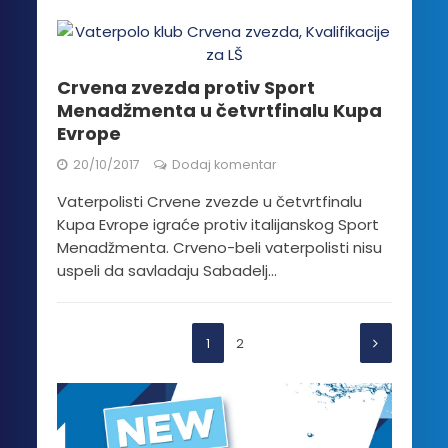
Crvena zvezda protiv Sport
Menadžmenta u četvrtfinalu Kupa
Evrope
20/10/2017
Dodaj komentar
Vaterpolisti Crvene zvezde u četvrtfinalu
Kupa Evrope igraće protiv italijanskog Sport
Menadžmenta. Crveno-beli vaterpolisti nisu
uspeli da savladaju Sabadelj...
1
2