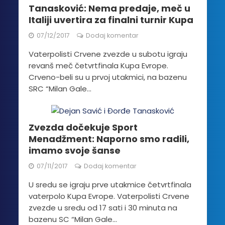
Tanasković: Nema predaje, meč u
Italiji uvertira za finalni turnir Kupa
07/12/2017
Dodaj komentar
Vaterpolisti Crvene zvezde u subotu igraju
revanš meč četvrtfinala Kupa Evrope.
Crveno-beli su u prvoj utakmici, na bazenu
SRC “Milan Gale...
Zvezda dočekuje Sport
Menadžment: Naporno smo radili,
imamo svoje šanse
07/11/2017
Dodaj komentar
U sredu se igraju prve utakmice četvrtfinala
vaterpolo Kupa Evrope. Vaterpolisti Crvene
zvezde u sredu od 17 sati i 30 minuta na
bazenu SC “Milan Gale...