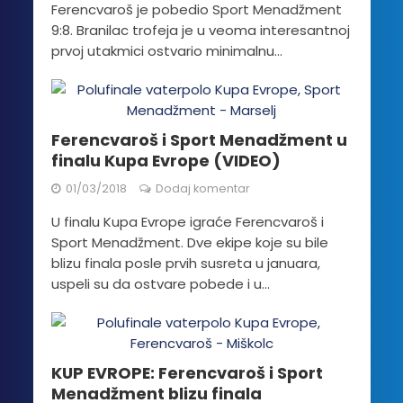
Ferencvaroš je pobedio Sport Menadžment
9:8. Branilac trofeja je u veoma interesantnoj
prvoj utakmici ostvario minimalnu...
Ferencvaroš i Sport Menadžment u
finalu Kupa Evrope (VIDEO)
01/03/2018
Dodaj komentar
U finalu Kupa Evrope igraće Ferencvaroš i
Sport Menadžment. Dve ekipe koje su bile
blizu finala posle prvih susreta u januara,
uspeli su da ostvare pobede i u...
KUP EVROPE: Ferencvaroš i Sport
Menadžment blizu finala