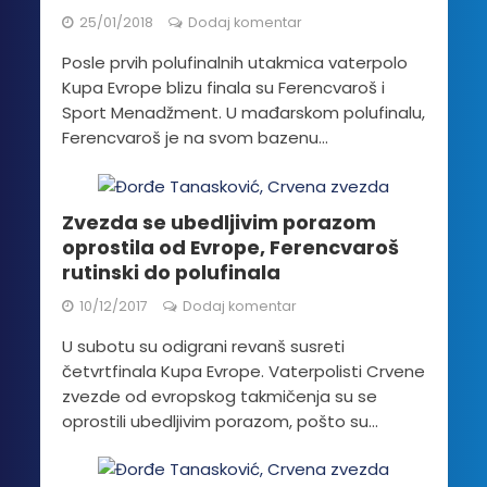
25/01/2018
Dodaj komentar
Posle prvih polufinalnih utakmica vaterpolo
Kupa Evrope blizu finala su Ferencvaroš i
Sport Menadžment. U mađarskom polufinalu,
Ferencvaroš je na svom bazenu...
Zvezda se ubedljivim porazom
oprostila od Evrope, Ferencvaroš
rutinski do polufinala
10/12/2017
Dodaj komentar
U subotu su odigrani revanš susreti
četvrtfinala Kupa Evrope. Vaterpolisti Crvene
zvezde od evropskog takmičenja su se
oprostili ubedljivim porazom, pošto su...