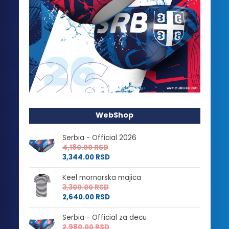
WebShop
Serbia - Official 2026
4,180.00
RSD
3,344.00
RSD
Keel mornarska majica
3,300.00
RSD
2,640.00
RSD
Serbia - Official za decu
2,980.00
RSD