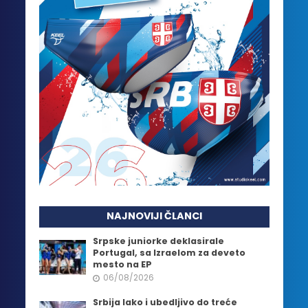
NAJNOVIJI ČLANCI
Srpske juniorke deklasirale
Portugal, sa Izraelom za deveto
mesto na EP
06/08/2026
Srbija lako i ubedljivo do treće