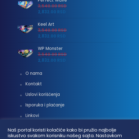
Perfect Wave
3,540.00
RSD
2,832.00
RSD
Keel Art
3,540.00
RSD
2,832.00
RSD
WP Monster
3,540.00
RSD
2,832.00
RSD
O nama
Kontakt
Uslovi korišćenja
Isporuka i plaćanje
Linkovi
Moj nalog
Naš portal koristi kolačiće kako bi pružio najbolje
iskustvo svakom korisniku našeg sajta. Nastavkom