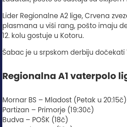
Lider Regionalne A2 lige, Crvena zvezd
plasmana u viši rang, pošto imaju de
12. kolu gostuje u Kotoru.
Šabac je u srpskom derbiju dočekati 
Regionalna A1 vaterpolo lig
Mornar BS – Mladost (Petak u 20:15č)
Partizan – Primorje (19:30č)
Budva – POŠK (18č)