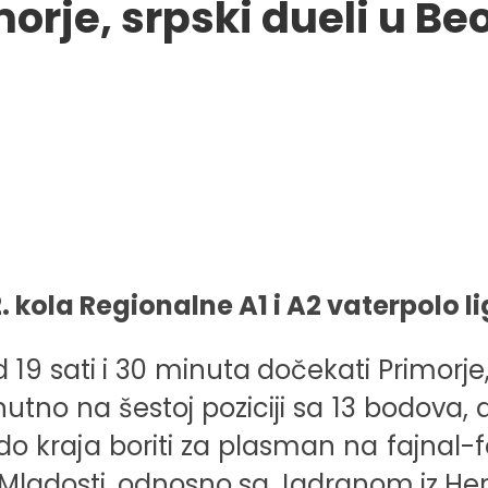
orje, srpski dueli u B
 kola Regionalne A1 i A2 vaterpolo li
19 sati i 30 minuta dočekati Primorje, p
tno na šestoj poziciji sa 13 bodova, 
 do kraja boriti za plasman na fajnal-f
 Mladosti, odnosno sa Jadranom iz He