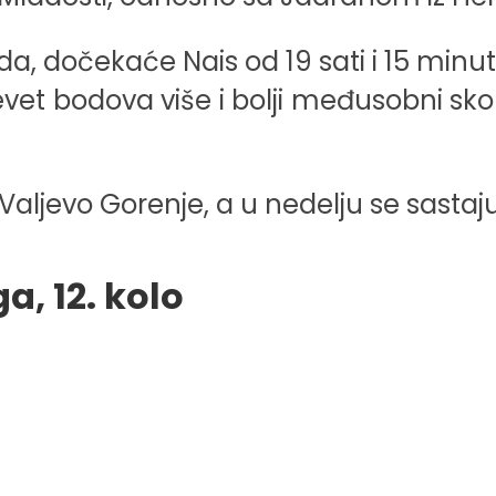
a, dočekaće Nais od 19 sati i 15 minut
vet bodova više i bolji međusobni sko
Valjevo Gorenje, a u nedelju se sastaj
a, 12. kolo