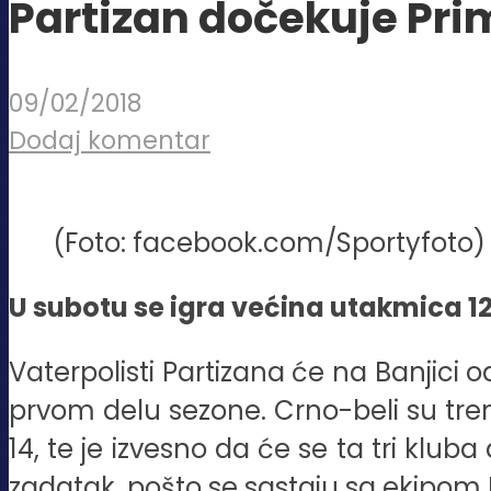
Partizan dočekuje Prim
09/02/2018
Dodaj komentar
(Foto: facebook.com/Sportyfoto)
U subotu se igra većina utakmica 12.
Vaterpolisti Partizana će na Banjici od 
prvom delu sezone. Crno-beli su trenu
14, te je izvesno da će se ta tri kluba
zadatak, pošto se sastaju sa ekipom