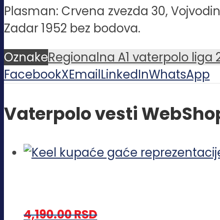
Plasman: Crvena zvezda 30, Vojvodina 2
Zadar 1952 bez bodova.
Oznake
Regionalna A1 vaterpolo liga 
Facebook
X
Email
LinkedIn
WhatsApp
Vaterpolo vesti WebSho
4,190.00
RSD