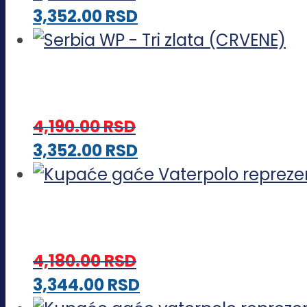
Ovaj
3,352.00
RSD
proizvod
ima
više
varijanti.
4,190.00
RSD
Opcije
Ovaj
3,352.00
RSD
mogu
proizvod
biti
ima
izabrane
više
na
varijanti.
stranici
4,180.00
RSD
Opcije
proizvoda.
Ovaj
3,344.00
RSD
mogu