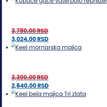
proizvod
biti
ima
izabrane
više
na
varijanti.
stranici
3,780.00
RSD
Opcije
proizvoda.
Ovaj
3,024.00
RSD
mogu
proizvod
biti
ima
izabrane
više
na
varijanti.
stranici
3,300.00
RSD
Opcije
proizvoda.
Ovaj
2,640.00
RSD
mogu
proizvod
biti
ima
izabrane