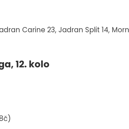
ran Carine 23, Jadran Split 14, Morna
a, 12. kolo
18č)