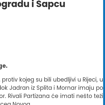
eogradu i Šapcu
ge.
rotiv kojeg su bili ubedljivi u Rijeci, u
dok Jadran iz Splita i Mornar imaju po
or. Rivali Partizana će imati nešto teži
rceg Novog.