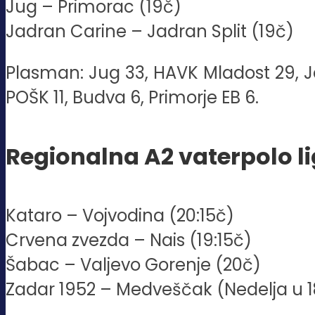
Jug – Primorac (19č)
Jadran Carine – Jadran Split (19č)
Plasman: Jug 33, HAVK Mladost 29, Jad
POŠK 11, Budva 6, Primorje EB 6.
Regionalna A2 vaterpolo lig
Kataro – Vojvodina (20:15č)
Crvena zvezda – Nais (19:15č)
Šabac – Valjevo Gorenje (20č)
Zadar 1952 – Medveščak (Nedelja u 