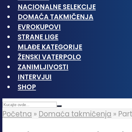
NACIONALNE SELEKCIJE
DOMAĆA TAKMIČENJA
EVROKUPOVI
STRANE LIGE
MLAĐE KATEGORIJE
ŽENSKI VATERPOLO
ZANIMLJIVOSTI
INTERVJUI
SHOP
Početna
»
Domaća takmičenja
»
Par