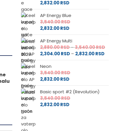
2,832.00
RSD
AP Energy Blue
3,540.00
RSD
2,832.00
RSD
AP Energy Multi
Raspon
2,880.00
RSD
–
3,540.00
RSD
Raspon
cena:
2,304.00
RSD
–
2,832.00
RSD
cena:
od
Neon
od
2,880.00 RS
3,540.00
RSD
2,304.00 RS
do
dne
2,832.00
RSD
do
3,540.00 RS
nalu
2,832.00 RSD
Basic sport #2 (Revolution)
3,540.00
RSD
2,832.00
RSD