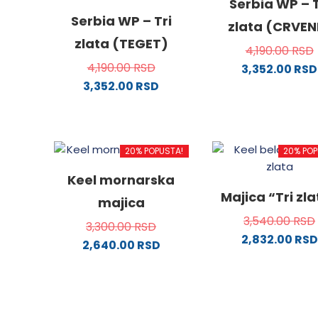
Serbia WP – T
Serbia WP – Tri
zlata (CRVEN
zlata (TEGET)
4,190.00
RSD
4,190.00
RSD
3,352.00
RSD
3,352.00
RSD
Ovaj
Ovaj
proizv
proizvod
ima
ima
više
20% POPUSTA!
20% POP
više
varijanti
varijanti.
Opcije
Keel mornarska
Opcije
mogu
Majica “Tri zl
majica
mogu
biti
3,540.00
RSD
biti
izabra
3,300.00
RSD
2,832.00
RSD
izabrane
na
2,640.00
RSD
na
stranici
Ovaj
Ovaj
stranici
proizvo
proizv
proizvod
proizvoda.
ima
ima
više
više