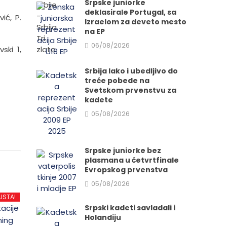
Srpske juniorke
deklasirale Portugal, sa
ić, P.
Izraelom za deveto mesto
na EP
06/08/2026
ski 1,
Srbija lako i ubedljivo do
treće pobede na
Svetskom prvenstvu za
kadete
05/08/2026
Srpske juniorke bez
plasmana u četvrtfinale
Evropskog prvenstva
05/08/2026
USTA!
Srpski kadeti savladali i
Holandiju