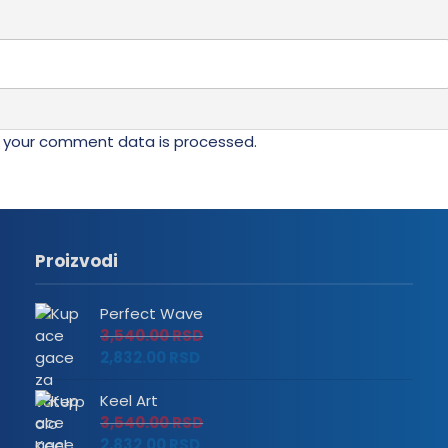
 your comment data is processed.
Proizvodi
Perfect Wave
3,540.00
RSD
2,832.00
RSD
Keel Art
3,540.00
RSD
2,832.00
RSD