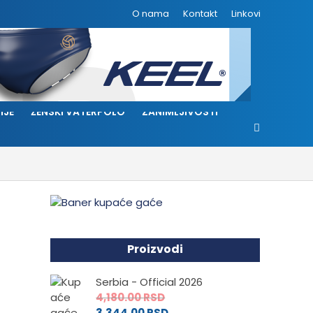
O nama
Kontakt
Linkovi
IJE
ŽENSKI VATERPOLO
ZANIMLJIVOSTI
Proizvodi
Serbia - Official 2026
4,180.00
RSD
3,344.00
RSD