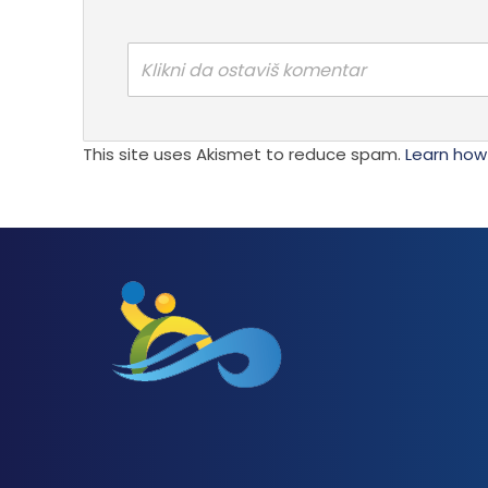
Klikni da ostaviš komentar
This site uses Akismet to reduce spam.
Learn how