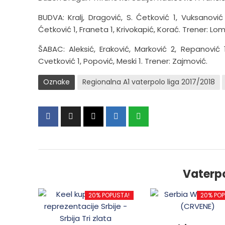
BUDVA: Kralj, Dragović, S. Ćetković 1, Vuksanović 
Ćetković 1, Franeta 1, Krivokapić, Korać. Trener: Lo
ŠABAC: Aleksić, Eraković, Marković 2, Repanović 1, 
Cvetković 1, Popović, Meski 1. Trener: Zajmović.
Oznake
Regionalna A1 vaterpolo liga 2017/2018
Vaterp
20% POPUSTA!
20% POP