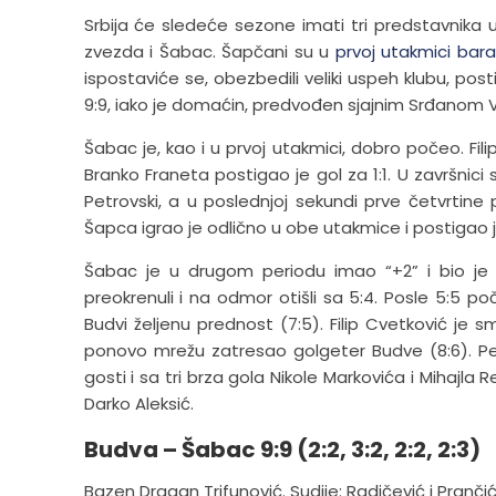
Srbija će sledeće sezone imati tri predstavnika 
zvezda i Šabac. Šapčani su u
prvoj utakmici bar
ispostaviće se, obezbedili veliki uspeh klubu, post
9:9, iako je domaćin, predvođen sjajnim Srđanom 
Šabac je, kao i u prvoj utakmici, dobro počeo. 
Branko Franeta postigao je gol za 1:1. U završnici
Petrovski, a u poslednjoj sekundi prve četvrtine 
Šapca igrao je odlično u obe utakmice i postigao
Šabac je u drugom periodu imao “+2” i bio je u
preokrenuli i na odmor otišli sa 5:4. Posle 5:5
Budvi željenu prednost (7:5). Filip Cvetković je
ponovo mrežu zatresao golgeter Budve (8:6). Pet
gosti i sa tri brza gola Nikole Markovića i Mihajl
Darko Aleksić.
Budva – Šabac 9:9 (2:2, 3:2, 2:2, 2:3)
Bazen Dragan Trifunović. Sudije: Radičević i Prančić