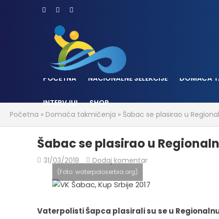
POČETNA
NACIONALNE SELEKCIJE
DOMAĆA T
INTERVJUI
SHOP
Početna
»
Domaća takmičenja
»
Šabac se plasirao u Regional
Šabac se plasirao u Regionaln
31/03/2018
Dodaj komentar
(Foto: waterpoloserbia.org)
Vaterpolisti Šapca plasirali su se u Regionalnu 