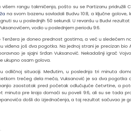
u višem rangu takmičenja, pošto su se Partizanu pridružili 
aža
na svom bazenu savladali Budvu 10:8, a ključne golove, ko
ignuti su u poslednjih 50 sekundi. U revanšu u Budvi rezultat 
Vuksanovićem, vodio u poslednjem periodu 9:6.
Filip Tenžera je doneo prednost gostima, a već u sledećem 
 su viđena još dva pogotka. Na jednoj strani je precizan bio 
poravnao je sjajni Srđan Vuksanović. Nekadašnji igrač Vojvo
 je ukupno osam golova.
 odličnoj situaciji. Međutim, u poslednja tri minuta dom
 početkom trećeg dela meča, Vuksanović je sa dva pogotka
 smanjio zaostatak pred početak odlučujuće četvrtine, a po
 minuta pre kraja domaći su poveli 9:6, ali su se tada pro
a Repanovića došli do izjednačenja, a taj rezultat sačuvao je 
.