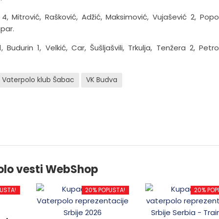
4, Mitrović, Rašković, Adžić, Maksimović, Vujašević 2, Popov
mpar.
Budurin 1, Velkić, Car, Šušljašvili, Trkulja, Tenžera 2, Petrov
Vaterpolo klub Šabac
VK Budva
olo vesti WebShop
USTA!
20% POPUSTA!
20% POP