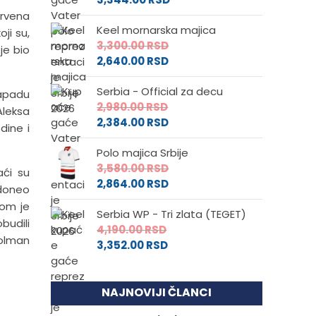
Crvena
Keel mornarska majica
ji su,
3,300.00
RSD
je bio
2,640.00
RSD
Serbia - Official za decu
napadu
2,980.00
RSD
Aleksa
2,384.00
RSD
dine i
Polo majica Srbije
3,580.00
RSD
aći su
2,864.00
RSD
 doneo
tom je
Serbia WP - Tri zlata (TEGET)
budili
4,190.00
RSD
golman
3,352.00
RSD
NAJNOVIJI ČLANCI