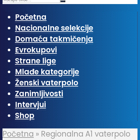
Početna
Nacionalne selekcije
Domaća takmičenja
Evrokupovi
Strane lige
Mlađe kategorije
Ženski vaterpolo
Zanimljivosti
Intervjui
Shop
Početna
»
Regionalna A1 vaterpolo