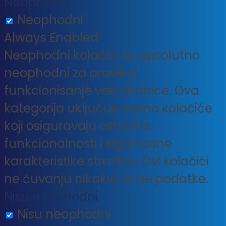
Neophodni
Neophodni
Always Enabled
Neophodni kolačići su apsolutno
neophodni za pravilno
funkcionisanje veb stranice. Ova
kategorija uključuje samo kolačiće
koji osiguravaju osnovne
funkcionalnosti i sigurnosne
karakteristike stranice. Ovi kolačići
ne čuvanju nikakve lične podatke.
Nisu neophodni
Nisu neophodni