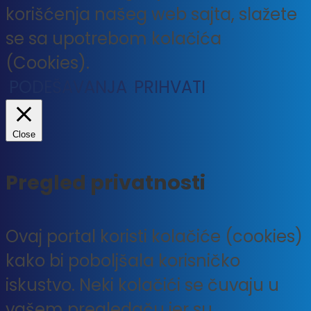
korišćenja našeg web sajta, slažete
se sa upotrebom kolačića
(Cookies).
PODEŠAVANJA
PRIHVATI
Close
Pregled privatnosti
Ovaj portal koristi kolačiće (cookies)
kako bi poboljšala korisničko
iskustvo. Neki kolačići se čuvaju u
vašem pregledaču jer su