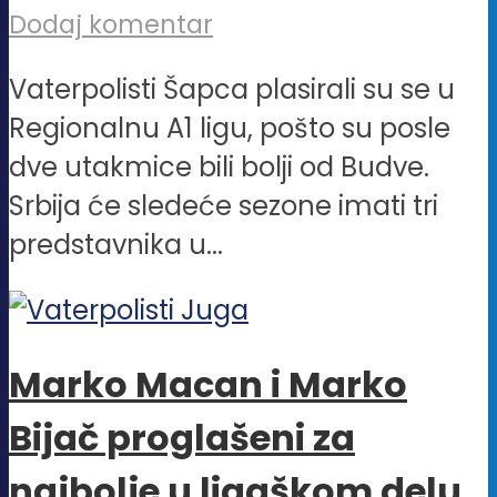
Dodaj komentar
Vaterpolisti Šapca plasirali su se u
Regionalnu A1 ligu, pošto su posle
dve utakmice bili bolji od Budve.
Srbija će sledeće sezone imati tri
predstavnika u...
Marko Macan i Marko
Bijač proglašeni za
najbolje u ligaškom delu