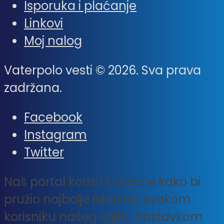
Isporuka i plaćanje
Linkovi
Moj nalog
Vaterpolo vesti © 2026. Sva prava
zadržana.
Facebook
Instagram
Twitter
Naš portal koristi kolačiće kako bi
pružio najbolje iskustvo svakom
korisniku našeg sajta. Nastavkom