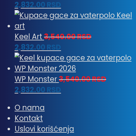
2,832.00
RSD
Keel Art
3,540.00
RSD
2,832.00
RSD
WP Monster
3,540.00
RSD
2,832.00
RSD
O nama
Kontakt
Uslovi korišćenja