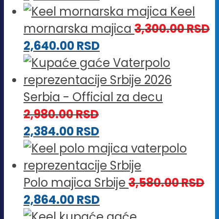
Keel
mornarska majica
3,300.00
RSD
2,640.00
RSD
Serbia - Official za decu
2,980.00
RSD
2,384.00
RSD
Polo majica Srbije
3,580.00
RSD
2,864.00
RSD