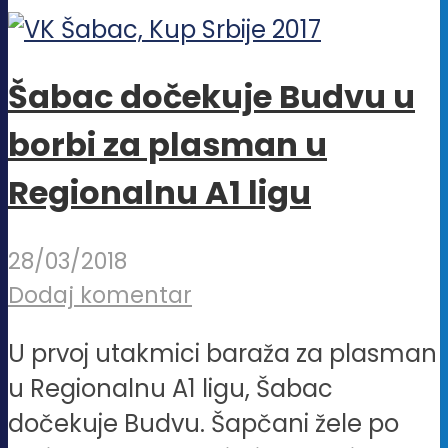
Šabac dočekuje Budvu u
borbi za plasman u
Regionalnu A1 ligu
28/03/2018
Dodaj komentar
U prvoj utakmici baraža za plasman
u Regionalnu A1 ligu, Šabac
dočekuje Budvu. Šapčani žele po