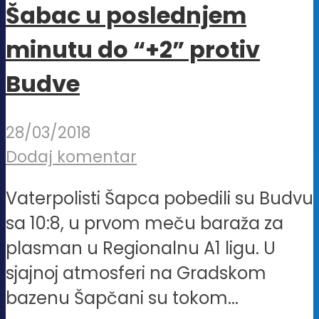
Šabac u poslednjem
minutu do “+2” protiv
Budve
28/03/2018
Dodaj komentar
Vaterpolisti Šapca pobedili su Budvu
sa 10:8, u prvom meču baraža za
plasman u Regionalnu A1 ligu. U
sjajnoj atmosferi na Gradskom
bazenu Šapčani su tokom...