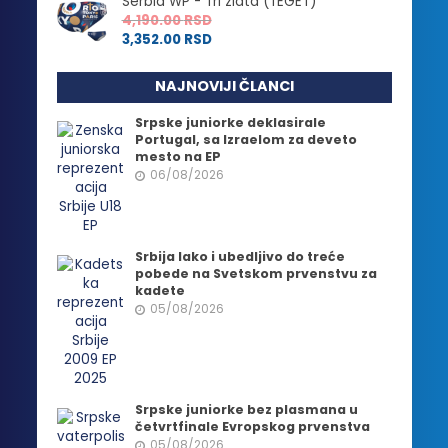
Serbia WP - Tri zlata (TEGET)
4,190.00
RSD
3,352.00
RSD
NAJNOVIJI ČLANCI
Srpske juniorke deklasirale
Portugal, sa Izraelom za deveto
mesto na EP
06/08/2026
Srbija lako i ubedljivo do treće
pobede na Svetskom prvenstvu za
kadete
05/08/2026
Srpske juniorke bez plasmana u
četvrtfinale Evropskog prvenstva
05/08/2026