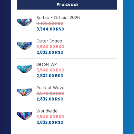
Proizvodi
Serbia - Official 2026
4,180.00
RSD
3,344.00
RSD
Outer Space
3,540.00
RSD
2,832.00
RSD
Better WP
3,540.00
RSD
2,832.00
RSD
Perfect Wave
3,540.00
RSD
2,832.00
RSD
Worldwide
3,540.00
RSD
2,832.00
RSD