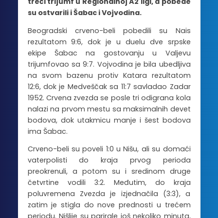
treći trijumf u Regionalnoj A2 ligi, a pobede
su ostvarili i Šabac i Vojvodina.
Beogradski crveno-beli pobedili su Nais
rezultatom 9:6, dok je u duelu dve srpske
ekipe Šabac na gostovanju u Valjevu
trijumfovao sa 9:7. Vojvodina je bila ubedljiva
na svom bazenu protiv Katara rezultatom
12:6, dok je Medveščak sa 11:7 savladao Zadar
1952. Crvena zvezda se posle tri odigrana kola
nalazi na prvom mestu sa maksimalnih devet
bodova, dok utakmicu manje i šest bodova
ima Šabac.
Crveno-beli su poveli 1:0 u Nišu, ali su domaći
vaterpolisti do kraja prvog perioda
preokrenuli, a potom su i sredinom druge
četvrtine vodili 3:2. Međutim, do kraja
poluvremena Zvezda je izjednačila (3:3), a
zatim je stigla do nove prednosti u trećem
periodu. Nišlije su parirale još nekoliko minuta,