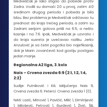
Medveščak je lako stigao do pobede protiv
Zadra. Vodili su domaći 2:0 u prvoj, zatim 4:0
sredinom drugog perioda i pobeda je bila
blizu. Bez problema je Medveščak održavao tu
prednost do kraja trećeg perioda, a zatim su
Zadrani serijom golova prišli na 6:5, a nešto
kasnije i na 7:6. Ipak, Medveščak je uzvratio i
do kraja susreta je uvećavao razliku. Jerko
Anzulović je sa četiri pogotka bio najefikasniji,
dok je Marin Jovančević kod gostiju postigao
jedan manje.
Regionalna A2 liga, 3. kolo
Nais – Crvena zvezda 6:9 (2:1, 1:2, 1:4,
2:2)
Sudije: Putniković i Kiš. Isključenja: Nais 9,
Crvena zvezda 6. Peterci: Crvena zvezda 1 (0).
NAIS: Lazić, Mitrović 1, Pavičić, Milić 1, Dimitrijević
1, Milošević, Petrović 1, Đurđević 1, Živić, Šilj,