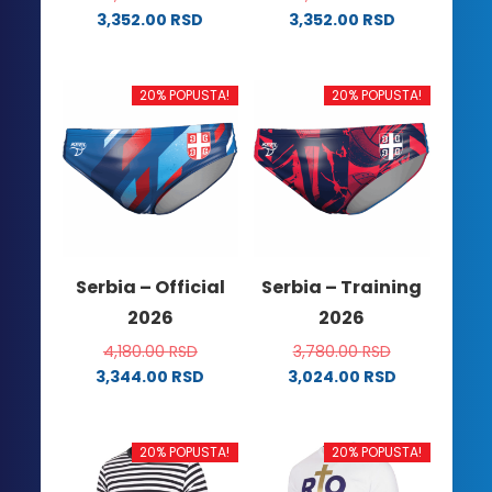
3,352.00
RSD
3,352.00
RSD
Ovaj
Ovaj
proizvod
proizvod
ima
ima
20% POPUSTA!
20% POPUSTA!
više
više
varijanti.
varijanti.
Opcije
Opcije
mogu
mogu
biti
biti
izabrane
izabrane
na
na
Serbia – Official
Serbia – Training
stranici
stranici
2026
2026
proizvoda.
proizvoda.
4,180.00
RSD
3,780.00
RSD
3,344.00
RSD
3,024.00
RSD
Ovaj
Ovaj
proizvod
proizvod
ima
ima
20% POPUSTA!
20% POPUSTA!
više
više