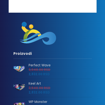
Proizvodi
Perfect Wave
3,540.00
RSD
2,832.00
RSD
Keel Art
3,540.00
RSD
2,832.00
RSD
WP Monster