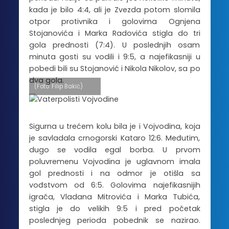
kada je bilo 4:4, ali je Zvezda potom slomila
otpor protivnika i golovima Ognjena
Stojanovića i Marka Radovića stigla do tri
gola prednosti (7:4). U poslednjih osam
minuta gosti su vodili i 9:5, a najefikasniji u
pobedi bili su Stojanović i Nikola Nikolov, sa po
dva gola.
(Foto: Filip Bakić)
Sigurna u trećem kolu bila je i Vojvodina, koja
je savladala crnogorski Kataro 12:6. Međutim,
dugo se vodila egal borba. U prvom
poluvremenu Vojvodina je uglavnom imala
gol prednosti i na odmor je otišla sa
vođstvom od 6:5. Golovima najefikasnijih
igrača, Vladana Mitrovića i Marka Tubića,
stigla je do velikih 9:5 i pred početak
poslednjeg perioda pobednik se nazirao.