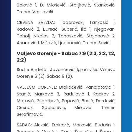
Bolović 1, D. Milošević, Stoiljković, Stanković.
Trener: Vasilovski.
CRVENA ZVEZDA: Todorovski, Tankosić 1,
Radović 2, Bursać, Šuberić, Ilić 1, Njegovan,
Toholj, Nikolov 2, Tanasković, Stojanović 2,
Asanović 1, Mišović, Ljubenović. Trener: Savić.
Valjevo Gorenje – Šabac 7:9 (2:3, 2:2, 1:2,
2:2)
Sudije Anđelić i Jovančević. Igrač više: Valjevo
Gorenje 6 (2), Šabac 9 (2).
VALJEVO GORENJE: Brakočević, Panajotović 1,
Stanić, Marković 3, Radulović 1, Rackov 2,
Matović, Gligorijević, Popović, Bosić, Đorđević,
Cesnak, Spasojević, Mirković. Trener:
Serafimović.
ŠABAC: Aleksić, Eraković, Marković, Budurin 1,
Repanović, Velkić 1, Car 1, Šupjašvili 1, Šogo 1,