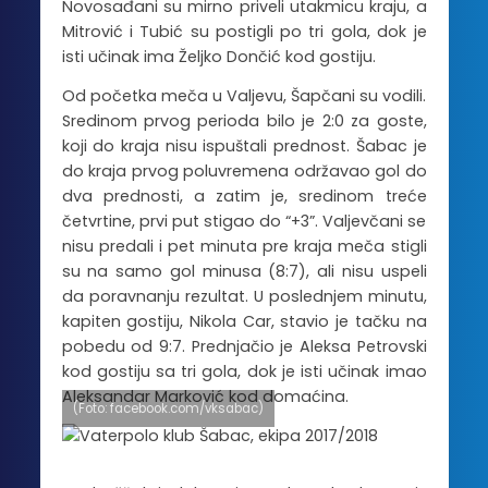
Novosađani su mirno priveli utakmicu kraju, a
Mitrović i Tubić su postigli po tri gola, dok je
isti učinak ima Željko Dončić kod gostiju.
Od početka meča u Valjevu, Šapčani su vodili.
Sredinom prvog perioda bilo je 2:0 za goste,
koji do kraja nisu ispuštali prednost. Šabac je
do kraja prvog poluvremena održavao gol do
dva prednosti, a zatim je, sredinom treće
četvrtine, prvi put stigao do “+3”. Valjevčani se
nisu predali i pet minuta pre kraja meča stigli
su na samo gol minusa (8:7), ali nisu uspeli
da poravnanju rezultat. U poslednjem minutu,
kapiten gostiju, Nikola Car, stavio je tačku na
pobedu od 9:7. Prednjačio je Aleksa Petrovski
kod gostiju sa tri gola, dok je isti učinak imao
Aleksandar Marković kod domaćina.
(Foto: facebook.com/vksabac)