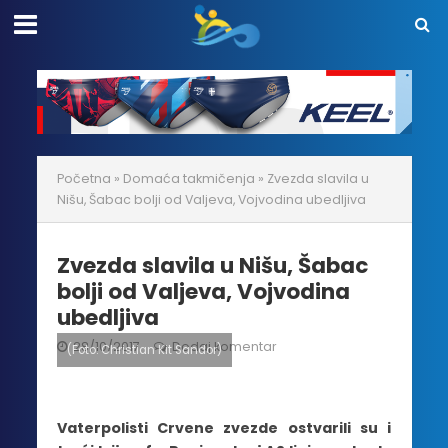
Početna
»
Domaća takmičenja
»
Zvezda slavila u
Nišu, Šabac bolji od Valjeva, Vojvodina ubedljiva
Zvezda slavila u Nišu, Šabac
bolji od Valjeva, Vojvodina
ubedljiva
28/10/2017
Dodaj komentar
(Foto: Christian Kit Sandor)
Vaterpolisti Crvene zvezde ostvarili su i