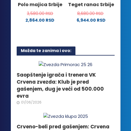
na
Polo majica Srbije
Teget ranac Srbije
proizvoda.
stranici
3,580.00
RSD
8,680.00
RSD
proizvoda.
2,864.00
RSD
6,944.00
RSD
Ovaj
proizvod
ima
više
Možda te zanima i ovo:
varijanti.
Opcije
mogu
biti
Saopštenje igrača i trenera VK
izabrane
Crvena zvezda: Klub je pred
na
gašenjem, dug je veći od 500.000
stranici
evra
proizvoda.
01/06/2026
Crveno-beli pred gašenjem: Crvena