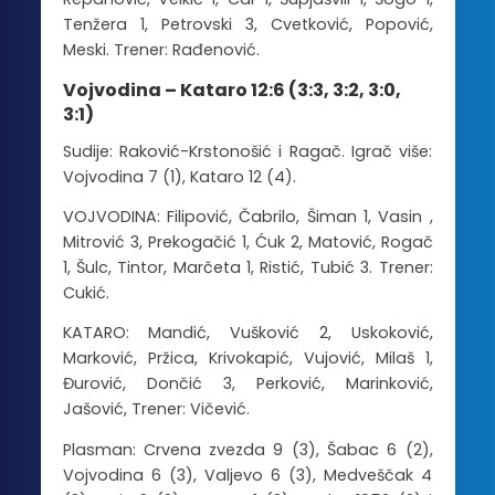
Tenžera 1, Petrovski 3, Cvetković, Popović,
Meski. Trener: Rađenović.
Vojvodina – Kataro 12:6 (3:3, 3:2, 3:0,
3:1)
Sudije: Raković-Krstonošić i Ragač. Igrač više:
Vojvodina 7 (1), Kataro 12 (4).
VOJVODINA: Filipović, Čabrilo, Šiman 1, Vasin ,
Mitrović 3, Prekogačić 1, Ćuk 2, Matović, Rogač
1, Šulc, Tintor, Marčeta 1, Ristić, Tubić 3. Trener:
Cukić.
KATARO: Mandić, Vušković 2, Uskoković,
Marković, Pržica, Krivokapić, Vujović, Milaš 1,
Đurović, Dončić 3, Perković, Marinković,
Jašović, Trener: Vičević.
Plasman: Crvena zvezda 9 (3), Šabac 6 (2),
Vojvodina 6 (3), Valjevo 6 (3), Medveščak 4