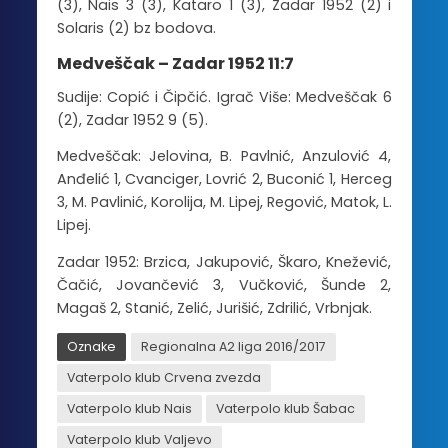
(3), Nais 3 (3), Kataro 1 (3), Zadar 1952 (2) i
Solaris (2) bz bodova.
Medveščak – Zadar 1952 11:7
Sudije: Copić i Čipčić. Igrač Više: Medveščak 6
(2), Zadar 1952 9 (5).
Medveščak: Jelovina, B. Pavlnić, Anzulović 4,
Anđelić 1, Cvanciger, Lovrić 2, Buconić 1, Herceg
3, M. Pavlinić, Korolija, M. Lipej, Regović, Matok, L.
Lipej.
Zadar 1952: Brzica, Jakupović, Škaro, Knežević,
Čačić, Jovančević 3, Vučković, Šunde 2,
Magaš 2, Stanić, Zelić, Jurišić, Zdrilić, Vrbnjak.
Oznake
Regionalna A2 liga 2016/2017
Vaterpolo klub Crvena zvezda
Vaterpolo klub Nais
Vaterpolo klub Šabac
Vaterpolo klub Valjevo