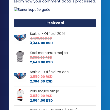
Learn how your comment data is processed.
Proizvodi
Serbia - Official 2026
4,180.00
RSD
3,344.00
RSD
Keel mornarska majica
3,300.00
RSD
2,640.00
RSD
Serbia - Official za decu
2,980.00
RSD
2,384.00
RSD
Polo majica Srbije
3,580.00
RSD
2,864.00
RSD