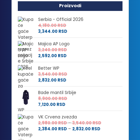
Proizvodi
Serbia - Official 2026
4,180.00
RSD
3,344.00
RSD
Majica AP Logo
3,240.00
RSD
2,592.00
RSD
Better WP
3,540.00
RSD
2,832.00
RSD
Bade mantil Srbije
8,900.00
RSD
7,120.00
RSD
VK Crvena zvezda
Raspon
2,980.00
RSD
–
3,540.00
RSD
Raspon
cena:
2,384.00
RSD
–
2,832.00
RSD
cena:
od