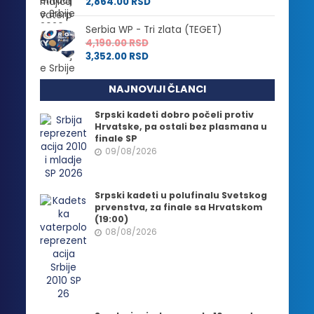
2,864.00
RSD
Serbia WP - Tri zlata (TEGET)
4,190.00
RSD
3,352.00
RSD
NAJNOVIJI ČLANCI
Srpski kadeti dobro počeli protiv
Hrvatske, pa ostali bez plasmana u
finale SP
09/08/2026
Srpski kadeti u polufinalu Svetskog
prvenstva, za finale sa Hrvatskom
(19:00)
08/08/2026