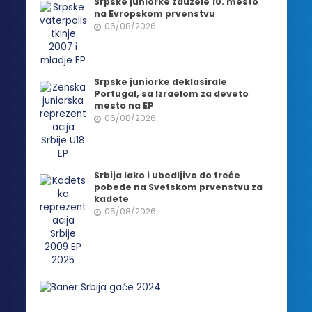
Srpske juniorke zauzele 10. mesto
na Evropskom prvenstvu
06/08/2026
Srpske juniorke deklasirale
Portugal, sa Izraelom za deveto
mesto na EP
06/08/2026
Srbija lako i ubedljivo do treće
pobede na Svetskom prvenstvu za
kadete
05/08/2026