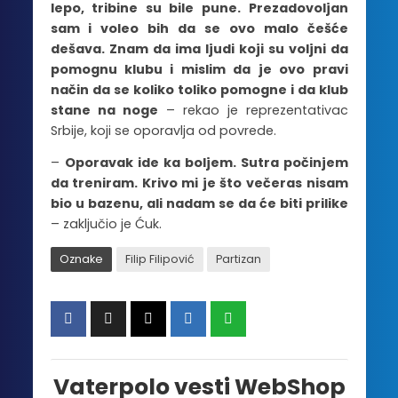
lepo, tribine su bile pune. Prezadovoljan
sam i voleo bih da se ovo malo češće
dešava. Znam da ima ljudi koji su voljni da
pomognu klubu i mislim da je ovo pravi
način da se koliko toliko pomogne i da klub
stane na noge
– rekao je reprezentativac
Srbije, koji se oporavlja od povrede.
–
Oporavak ide ka boljem. Sutra počinjem
da treniram. Krivo mi je što večeras nisam
bio u bazenu, ali nadam se da će biti prilike
– zaključio je Ćuk.
Oznake
Filip Filipović
Partizan
Vaterpolo vesti WebShop