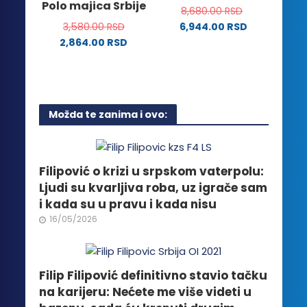
Polo majica Srbije
biti
8,680.00
RSD
mogu
izabrane
3,580.00
RSD
6,944.00
RSD
biti
na
2,864.00
RSD
izabrane
stranici
Ovaj
na
proizvoda.
proizvod
stranici
ima
proizvoda.
više
Možda te zanima i ovo:
varijanti.
Opcije
mogu
biti
Filipović o krizi u srpskom vaterpolu:
izabrane
Ljudi su kvarljiva roba, uz igrače sam
na
i kada su u pravu i kada nisu
stranici
16/05/2026
proizvoda.
Filip Filipović definitivno stavio tačku
na karijeru: Nećete me više videti u