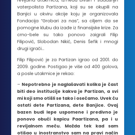
revijalna utakmica, između bivših i sadašnjih
vaterpolista Partizana, koji su se okupili na
Banjici u okviru akcije koju je organizovala
Fondacija “Grobari za nas”, sa ciljem da se
pomogne klubu da izađe iz finansijske krize. Za
crno-bele su tako ponovo zaigrali Filip
Filipović, Slobodan Nikić, Denis Šefik i mnogi
drugi igrači…
Filip Filipović je za Partizan igrao od 2001. do
2009. godine. Postigao je više od 400 golova,
a posle utakmice je rekao:
–
Nepotrebno je naglašavati kolika je čast
biti deo institucije kakva je Partizan, a svi
mi koji smo otišli se tako i osećamo. Uvek ću
ostati dete Partizana, dete Banjice. Ovaj
bazen budi lepe uspomene i predivno je
ponovo obući kapicu Paartizana, pa i u
revijalnom meču. Možda tek kad sam
otišao u inostranstvo sam na pravi način