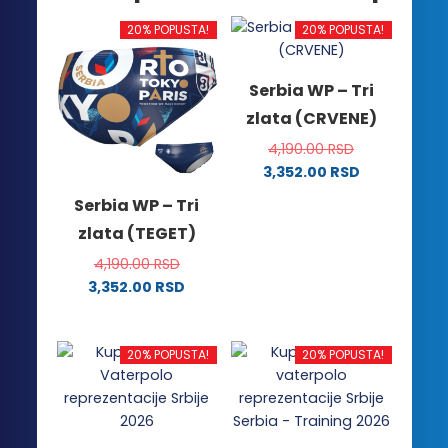
20% POPUSTA!
20% POPUSTA!
Serbia WP – Tri
zlata (CRVENE)
4,190.00
RSD
3,352.00
RSD
Ovaj
Serbia WP – Tri
proizvod
zlata (TEGET)
ima
više
4,190.00
RSD
varijanti.
3,352.00
RSD
Ovaj
Opcije
proizvod
mogu
ima
biti
20% POPUSTA!
20% POPUSTA!
više
izabrane
varijanti.
na
Opcije
stranici
mogu
proizvoda.