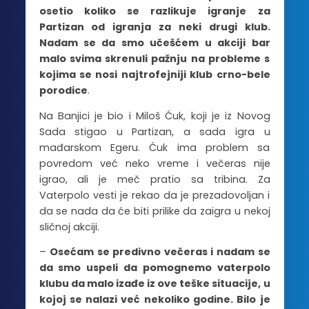
osetio koliko se razlikuje igranje za
Partizan od igranja za neki drugi klub.
Nadam se da smo učešćem u akciji bar
malo svima skrenuli pažnju na probleme s
kojima se nosi najtrofejniji klub crno-bele
porodice
.
Na Banjici je bio i Miloš Ćuk, koji je iz Novog
Sada stigao u Partizan, a sada igra u
mađarskom Egeru. Ćuk ima problem sa
povredom već neko vreme i večeras nije
igrao, ali je meč pratio sa tribina. Za
Vaterpolo vesti je rekao da je prezadovoljan i
da se nada da će biti prilike da zaigra u nekoj
sličnoj akciji.
–
Osećam se predivno večeras i nadam se
da smo uspeli da pomognemo vaterpolo
klubu da malo izađe iz ove teške situacije, u
kojoj se nalazi već nekoliko godine. Bilo je