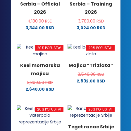
Serbia – Official
Serbia – Training
biti
2026
2026
izabrane
na
4,180.00
RSD
3,780.00
RSD
stranici
3,344.00
RSD
3,024.00
RSD
proizvoda.
Ovaj
Ovaj
proizvod
proizvod
ima
ima
20% POPUSTA!
20% POPUSTA!
više
više
varijanti.
varijanti.
Keel mornarska
Majica “Tri zlata”
Opcije
Opcije
majica
3,540.00
RSD
mogu
mogu
2,832.00
RSD
biti
biti
3,300.00
RSD
Ovaj
izabrane
izabrane
2,640.00
RSD
proizvod
na
na
Ovaj
ima
stranici
stranici
proizvod
više
proizvoda.
proizvoda.
ima
20% POPUSTA!
20% POPUSTA!
varijanti.
više
Opcije
varijanti.
Teget ranac Srbije
mogu
Opcije