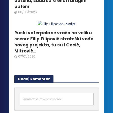
bazenu, sada ću krenuti drugim
putem
06/05/2026
Ruski vaterpolo se vraća na veliku
scenu: Filip Filipović strateški vođa
novog projekta, tu su i Gocić,
Mitrović…
07/01/2026
Dodaj komentar
Klikni da ostaviš komentar