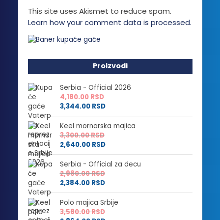
This site uses Akismet to reduce spam.
Learn how your comment data is processed.
Proizvodi
Serbia - Official 2026
4,180.00
RSD
3,344.00
RSD
Keel mornarska majica
3,300.00
RSD
2,640.00
RSD
Serbia - Official za decu
2,980.00
RSD
2,384.00
RSD
Polo majica Srbije
3,580.00
RSD